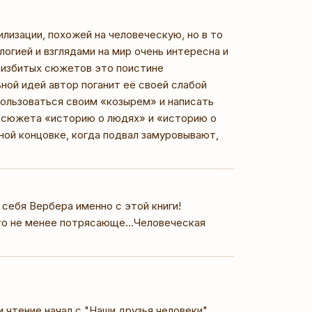
илизации, похожей на человеческую, но в то
гией и взглядами на мир очень интересна и
неизбитых сюжетов это поистине
ьной идей автор поганит её своей слабой
пользоваться своим «козырем» и написать
и сюжета «историю о людях» и «историю о
чной концовке, когда подвал замуровывают,
я себя Вербера именно с этой книги!
то не менее потрясающе...Человеческая
 и чтение начал с "Наши друзья человеки",