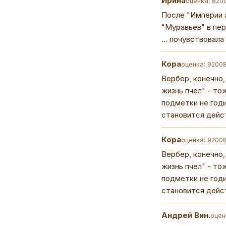
Ирина
оценка: 8
20
После "Империи а
"Муравьев" в пер
... почувствовал
Кора
оценка: 9
2008
Вербер, конечно,
жизнь пчел" - то
подметки не годи
становится дейст
Кора
оценка: 9
2008
Вербер, конечно,
жизнь пчел" - то
подметки не годи
становится дейст
Андрей Вин.
оцен