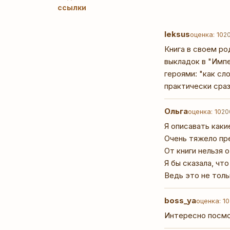
ссылки
leksus
оценка: 10
2
Книга в своем ро
выкладок в "Импе
героями: "как сл
практически сраз
Ольга
оценка: 10
20
Я описавать каки
Очень тяжело пре
От книги нельзя 
Я бы сказала, чт
Ведь это не толь
boss_ya
оценка: 10
Интересно посмо