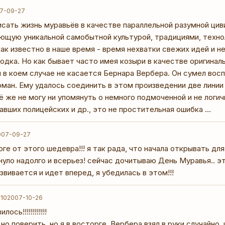
7-09-27
исать жизнь муравьёв в качестве параллельной разумной цив
щую уникальной самобытной культурой, традициями, техноло
как известно в наше время - время нехватки свежих идей и 
одка. Но как бывает часто имея козыри в качестве оригинал
и в коем случае не касается Бернара Вербера. Он сумел вос
оман. Ему удалось соединить в этом произведении две лини
ё же не могу ни упомянуть о немного подмоченной и не логи
авших полицейских и др., это не простительная ошибка …
007-09-27
рге от этого шедевра!!! я так рада, что начала открывать дл
уло надолго и всерьез! сейчас дочитываю День Муравья.. э
звивается и идет вперед, я убедилась в этом!!!
 10
2007-10-26
сь!!!!!!!!!!!!
но поверить, но я в восторге. Вербера взял в руки случайно,