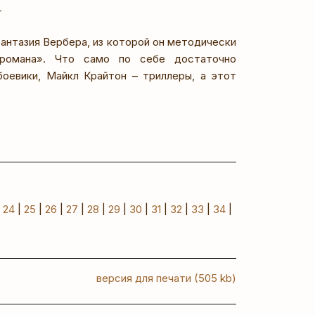
т
 фантазия Вербера, из которой он методически
о романа». Что само по себе достаточно
боевики, Майкл Крайтон – триллеры, а этот
|
24
|
25
|
26
|
27
|
28
|
29
|
30
|
31
|
32
|
33
|
34
|
версия для печати (505 kb)