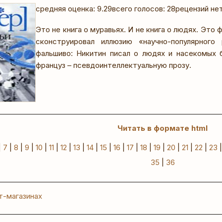
средняя оценка: 9.29
всего голосов: 28
рецензий не
Это не книга о муравьях. И не книга о людях. Это
сконструировал иллюзию «научно-популярног
фальшиво: Никитин писал о людях и насекомых 
француз – псевдоинтеллектуальную прозу.
Читать в формате html
|
7
|
8
|
9
|
10
|
11
|
12
|
13
|
14
|
15
|
16
|
17
|
18
|
19
|
20
|
21
|
22
|
23
35
|
36
т-магазинах