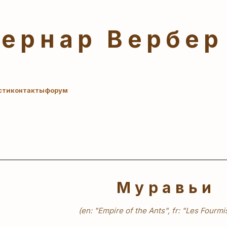
Бернар Вербер
сти
контакты
форум
Муравьи
(en: "Empire of the Ants", fr: "Les Fourmis