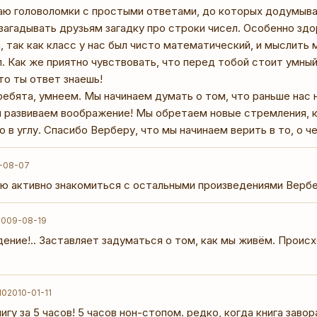
аю головоломки с простыми ответами, до которых додумыват
загадывать друзьям загадку про строки чисел. Особенно зд
 так как класс у нас был чисто математический, и мыслить 
л. Как же приятно чувствовать, что перед тобой стоит умны
что ты ответ знаешь!
ребята, умнеем. Мы начинаем думать о том, что раньше нас
и развиваем воображение! Мы обретаем новые стремления, к
о в углу. Спасибо Верберу, что мы начинаем верить в то, о ч
-08-07
аю активно знакомиться с остальными произведениями Верб
2009-08-19
ение!.. Заставляет задуматься о том, как мы живём. Проис
.
10
2010-01-11
нигу за 5 часов! 5 часов нон-стопом. редко, когда книга заво