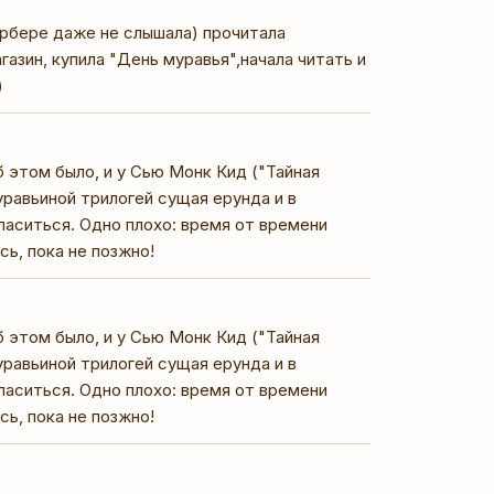
Вербере даже не слышала) прочитала
азин, купила "День муравья",начала читать и
)
б этом было, и у Сью Монк Кид ("Тайная
уравьиной трилогей сущая ерунда и в
гласиться. Одно плохо: время от времени
ь, пока не позжно!
б этом было, и у Сью Монк Кид ("Тайная
уравьиной трилогей сущая ерунда и в
гласиться. Одно плохо: время от времени
ь, пока не позжно!