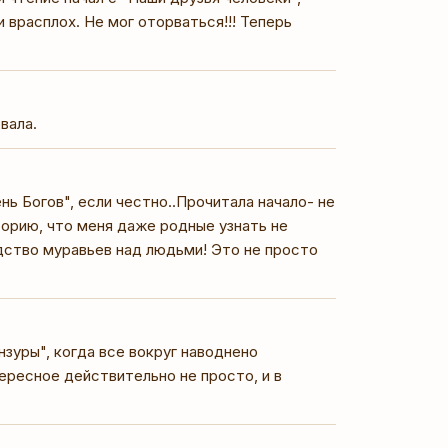
и врасплох. Не мог оторваться!!! Теперь
вала.
нь Богов", если честно..Прочитала начало- не
сторию, что меня даже родные узнать не
дство муравьев над людьми! Это не просто
нзуры", когда все вокруг наводнено
ересное действительно не просто, и в