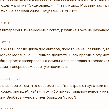
одна малютка "Энцеклопедия...", затянуло... Муравьи застал
ты". Не веселая книга... Муравьи - СУПЕР!!!
7-11-18
м интересом. Интересный сюжет, развязка тоже не разочаро
-02-12
а читать после цикла про ангелов, просто не нашла книги "Де
росила месяца на 3... Решила дочитать и так вросла в эту и
обще просто шокировал, на самом деле поверила в превосхо
педия, теперь всем советую прочитать!!!
10
2008-02-24
ль автора о том, что современная "цензура в отсутствии це
схожестью идей, найти что-либо по-настоящему новое и инт
ниги Вербера имеют очень большой "плюс"!