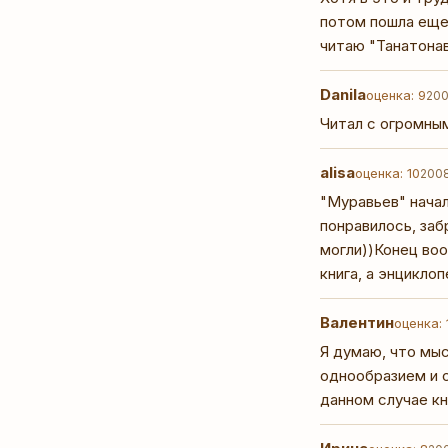
потом пошла еще 
читаю "Танатонав
Danila
оценка: 9
200
Читал с огромны
alisa
оценка: 10
2008
"Муравьев" начал
понравилось, заб
могли))Конец во
книга, а энцикло
Валентин
оценка: 
Я думаю, что мыс
однообразием и 
данном случае к