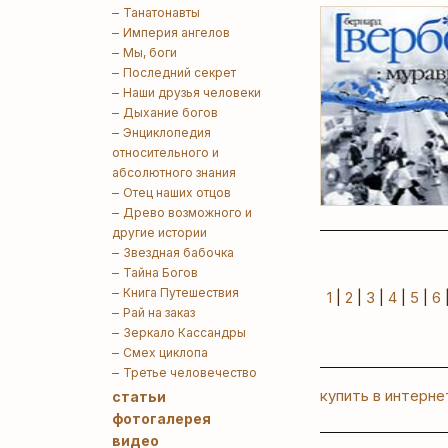
Танатонавты
Империя ангелов
Мы, боги
Последний секрет
Наши друзья человеки
Дыхание богов
Энциклопедия
относительного и
абсолютного знания
Отец наших отцов
Древо возможного и
другие истории
Звездная бабочка
Тайна Богов
Книга Путешествия
1
|
2
|
3
|
4
|
5
|
6
Рай на заказ
Зеркало Кассандры
Смех циклопа
Третье человечество
купить в интерне
статьи
фотогалерея
видео