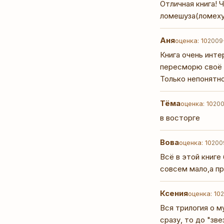
Отличная книга! 
ломешуза(ломеху
Аня
оценка: 10
2009
Книга очень инте
пересморю своё 
Только непонятно
Тёма
оценка: 10
20
в восторге
Вова
оценка: 10
200
Всё в этой книге
совсем мало,а п
Ксения
оценка: 10
Вся трилогия о м
сразу, то до "зв