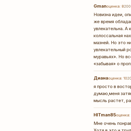
Gman
оценка: 8
200
Новизна идеи, оп
же время обладаю
увлекательна. А 
колоссальная нах
мазней. Но это н
увлекательный р
муравьях». Но вс
«забывая» о проп
Диана
оценка: 10
2
я просто в восто
думаю,меня затян
мысль растет, ра
HITman85
оценка:
Мне очень понравило
Хотя в это и труд