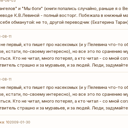
08-06-03
нгелов" и "Мы боги" (книги попались случайно, раньше я о 
еводе К.В.Левиной - полный восторг. Побежала в книжный маг
а себя обманутой: не то, другой переводчик (Екатерина Таран
-08-11
 не первый, кто пишет про насекомых (и у Пелевина что-то о
же, кстати, по-своему интересно), но все это по сранению м
ться. Кто не читал, много потерял, а кто читал - со мной со
витель страшно и за муравьев, и за людей. Люди, задумайтес
-08-11
 не первый, кто пишет про насекомых (и у Пелевина что-то о
же, кстати, по-своему интересно), но все это по сранению м
ться. Кто не читал, много потерял, а кто читал - со мной со
витель страшно и за муравьев, и за людей. Люди, задумайтес
ка: 10
2009-01-30