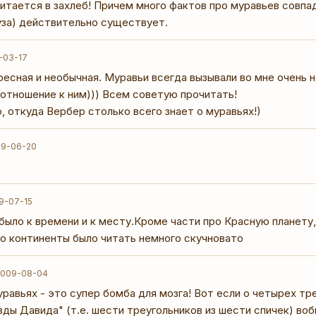
Читается в захлеб! Причем много фактов про муравьев совпа
за) действительно существует.
-03-17
ресная и необычная. Муравьи всегда вызывали во мне очень н
отношение к ним))) Всем советую прочитать!
, откуда Вербер столько всего знает о муравьях!)
09-06-20
9-07-15
 было к времени и к месту.Кроме части про Красную планету
ро континенты было читать немного скучновато
2009-08-04
уравьях - это супер бомба для мозга! Вот если о четырех тр
езды Давида" (т.е. шести треугольников из шести спичек) во