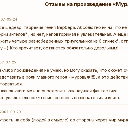
Отзывы на произведение «Мур
007-05-24
де шедевр, творение гения Вербера. Абсолютно ни на что не
рии ангелов" , но нет, неповторимая и увлекательная. А ещ
ожить четыре равнобедренных триугольника из 6 спичек", отг
у =) Кто прочитает, останется обязательно довольным!
07-07-25
е-либо произведения не умею, но могу сказать, что сюжет о
дставить в роли главного героя - муровья(!!!), а это действи
оторваться.
о жанрк книги можно определить как научная фантастика.
ко увлекательное чтение, но очень позновательная книга.
2007-09-20
треть на себя (людей в смысле) со стороны через мир мура