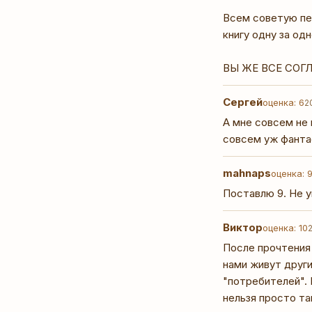
Всем советую пер
книгу одну за од
ВЫ ЖЕ ВСЕ СОГЛАСН
Сергей
оценка: 6
2
А мне совсем не 
совсем уж фантас
mahnaps
оценка: 
Поставлю 9. Не у
Виктор
оценка: 10
После прочтения 
нами живут други
"потребителей". 
нельзя просто та