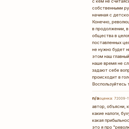
с кем не считаяс
собственными рук
начиная с детско
Конечно, революц
в продолжении, в
общества в целом
поставленных цел
не нужно будет н
этом наш главный
наше время не сл
задают себе вопр
происходит в гол
Воспользуйтесь т
n/a
оценка: 7
2009-1
автор, объясни, 
какие налоги, бу
какая прибыльно
это я про "револ