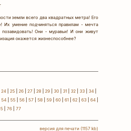
т
ости земли всего два квадратных метра! Его
! Их умение подчиняться правилам - мечта
 позавидовать! Они - муравьи! И они живут
илизация окажется жизнеспособнее?
|
24
|
25
|
26
|
27
|
28
|
29
|
30
|
31
|
32
|
33
|
34
|
|
54
|
55
|
56
|
57
|
58
|
59
|
60
|
61
|
62
|
63
|
64
|
75
|
76
|
77
версия для печати (1157 kb)