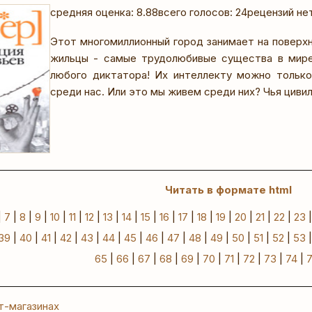
средняя оценка: 8.88
всего голосов: 24
рецензий не
Этот многомиллионный город занимает на поверхн
жильцы - самые трудолюбивые существа в мире
любого диктатора! Их интеллекту можно только
среди нас. Или это мы живем среди них? Чья цив
Читать в формате html
|
7
|
8
|
9
|
10
|
11
|
12
|
13
|
14
|
15
|
16
|
17
|
18
|
19
|
20
|
21
|
22
|
23
39
|
40
|
41
|
42
|
43
|
44
|
45
|
46
|
47
|
48
|
49
|
50
|
51
|
52
|
53
65
|
66
|
67
|
68
|
69
|
70
|
71
|
72
|
73
|
74
|
т-магазинах