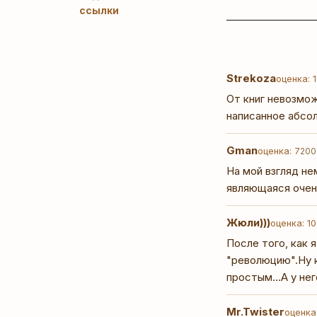
ссылки
Strekoza
оценка: 
От книг невозмож
написанное абсол
Gman
оценка: 7
200
На мой взгляд не
являющаяся очен
Жюли)))
оценка: 10
После того, как 
"революцию".Ну к
простым...А у нег
Mr.Twister
оценка: