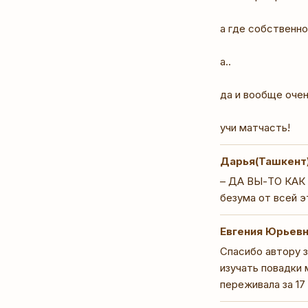
а где собственно
а..
да и вообще очен
учи матчасть!
Дарья(Ташкент
– ДА ВЫ-ТО КАК 
безума от всей э
Евгения Юрьев
Спасибо автору з
изучать повадки 
переживала за 17 