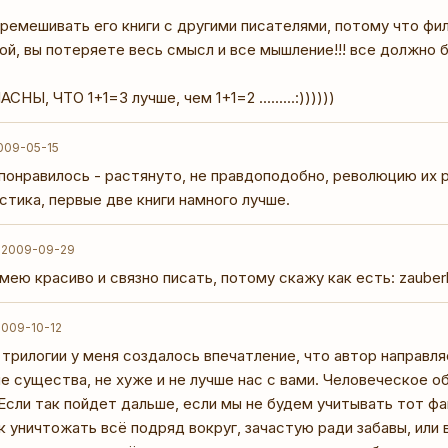
емешивать его книги с другими писателями, потому что фило
ной, вы потеряете весь смысл и все мышление!!! все должно б
Ы, ЧТО 1+1=3 лучше, чем 1+1=2 .........:))))))
009-05-15
понравилось - растянуто, не правдоподобно, революцию их ра
тика, первые две книги намного лучше.
9
2009-09-29
мею красиво и связно писать, потому скажу как есть: zauberl
2009-10-12
трилогии у меня создалось впечатление, что автор направля
е существа, не хуже и не лучше нас с вами. Человеческое 
Если так пойдет дальше, если мы не будем учитывать тот фак
к уничтожать всё подряд вокруг, зачастую ради забавы, или в