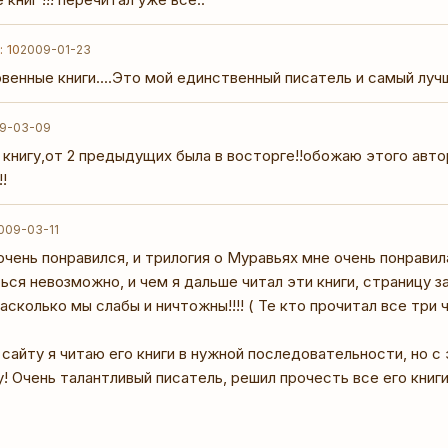
: 10
2009-01-23
енные книги....Это мой единственный писатель и самый лучши
9-03-09
 книгу,от 2 предыдущих была в восторге!!обожаю этого авто
!
009-03-11
очень понравился, и трилогия о Муравьях мне очень понравил
ься невозможно, и чем я дальше читал эти книги, страницу з
асколько мы слабы и ничтожны!!!! ( Те кто прочитал все три ч
сайту я читаю его книги в нужной последовательности, но с
! Очень талантливый писатель, решил прочесть все его книги,