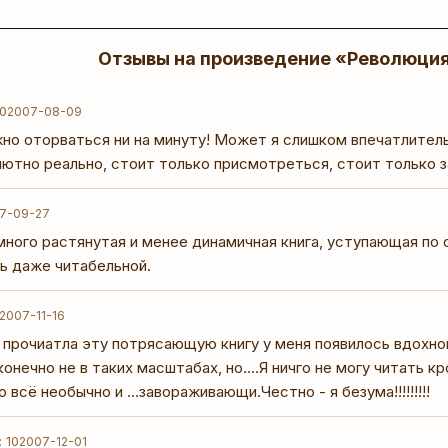
Отзывы на произведение «Революци
10
2007-08-09
но оторваться ни на минуту! Может я слишком впечатлительн
ютно реально, стоит только присмотреться, стоит только з
7-09-27
много растянутая и менее динамичная книга, уступающая по
ь даже читабельной.
2007-11-16
я прочиатла эту потрясающую книгу у меня появилось вдохно
онечно не в таких масштабах, но....Я ничго не могу читать 
о всё необычно и ...завораживающи.Честно - я безума!!!!!!!!!
 10
2007-12-01