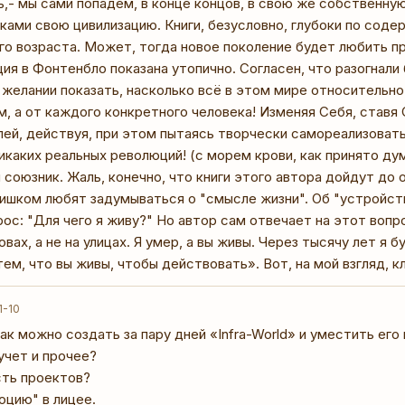
ь,- мы сами попадём, в конце концов, в свою же собственну
ами свою цивилизацию. Книги, безусловно, глубоки по соде
го возраста. Может, тогда новое поколение будет любить п
ия в Фонтенбло показана утопично. Согласен, что разогнали 
 желании показать, насколько всё в этом мире относительно.
, а от каждого конкретного человека! Изменяя Себя, ставя 
ей, действуя, при этом пытаясь творчески самореализовать
икаких реальных революций! (с морем крови, как принято ду
 союзник. Жаль, конечно, что книги этого автора дойдут до 
ишком любят задумываться о "смысле жизни". Об "устройств
ос: "Для чего я живу?" Но автор сам отвечает на этот вопр
овах, а не на улицах. Я умер, а вы живы. Через тысячу лет я
ем, что вы живы, чтобы действовать». Вот, на мой взгляд, к
1-10
как можно создать за пару дней «Infra-World» и уместить его 
хучет и прочее?
сть проектов?
юцию" в лицее.