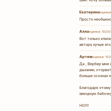
Екатерина
оценка
Просто необыкнов
Алла
оценка: 10
200
Вот только кпила
автора лучше его!
Артем
оценка: 10
2
Да , Вербер мне 
дыхании, оторват
больше осознал н
Благодаря этому 
звездную бабочку
НО!!!!