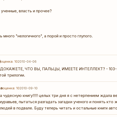
 ученные, власть и прочее?
ь много "нелогичного", а порой и просто глупого.
)
оценка: 10
2010-04-06
ДОКАЖЕТЕ, ЧТО ВЫ, ПАЛЬЦЫ, ИМЕЕТЕ ИНТЕЛЛЕКТ? - 103-я п
той трилогии.
на
оценка: 10
2010-09-10
а чудесную книгу!!!!! целых три дня я с нетерпением ждала в
муравьев, пытаться разгадать загадки ученого и понять кто 
людей в подвале. Буду теперь читать и остальные книги автор