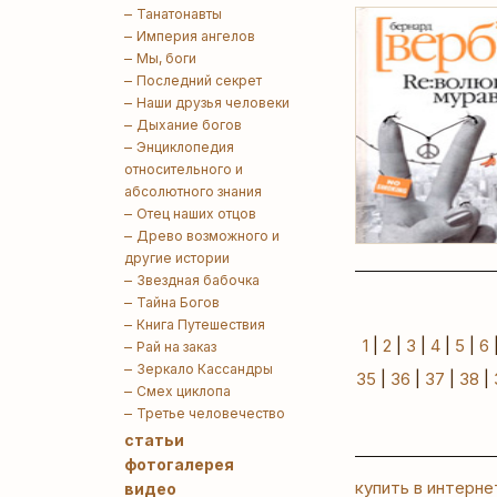
Танатонавты
Империя ангелов
Мы, боги
Последний секрет
Наши друзья человеки
Дыхание богов
Энциклопедия
относительного и
абсолютного знания
Отец наших отцов
Древо возможного и
другие истории
Звездная бабочка
Тайна Богов
Книга Путешествия
1
|
2
|
3
|
4
|
5
|
6
Рай на заказ
Зеркало Кассандры
35
|
36
|
37
|
38
|
Смех циклопа
Третье человечество
статьи
фотогалерея
купить в интерне
видео