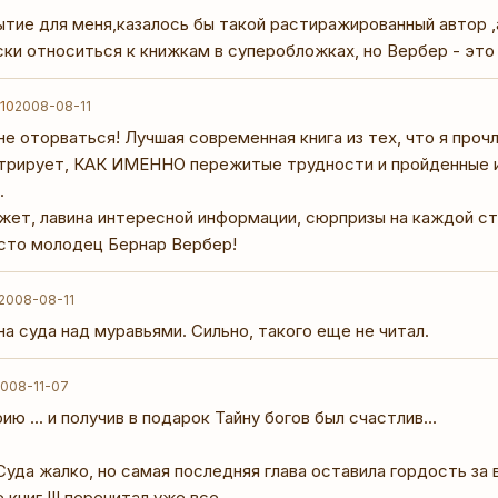
тие для меня,казалось бы такой растиражированный автор ,
ки относиться к книжкам в суперобложках, но Вербер - это 
10
2008-08-11
е оторваться! Лучшая современная книга из тех, что я проч
трирует, КАК ИМЕННО пережитые трудности и пройденные и
.
ет, лавина интересной информации, сюрпризы на каждой стр
осто молодец Бернар Вербер!
2008-08-11
а суда над муравьями. Сильно, такого еще не читал.
008-11-07
ю ... и получив в подарок Тайну богов был счастлив...
уда жалко, но самая последняя глава оставила гордость за
книг !!! перечитал уже все..