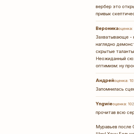
вербер это откры
привык скептичес
Вероника
оценка: 
Захватывающе - н
наглядно демонс
скрытые таланты
Неожиданный сюж
оптимизм: ну пр
Андрей
оценка: 10
Запомнилась сцен
Yngwie
оценка: 10
2
прочитав всю сери
Муравьев после С
Шик! Хочу Больше 