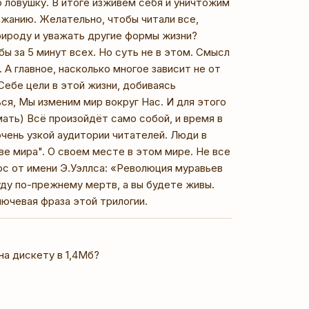
ю ловушку. В итоге изживём себя и уничтожим
ржанию. Желательно, чтобы читали все,
рироду и уважать другие формы жизни?
бы за 5 минут всех. Но суть не в этом. Смысл
 А главное, насколько многое зависит не от
Себе цели в этой жизни, добиваясь
ся, Мы изменим мир вокруг Нас. И для этого
мать) Всё произойдёт само собой, и время в
очень узкой аудитории читателей. Люди в
е мира". О своем месте в этом мире. Не все
ос от имени Э.Уэллса: «Революция муравьев
 буду по-прежнему мертв, а вы будете живы.
лючевая фраза этой трилогии.
на дискету в 1,4Мб?