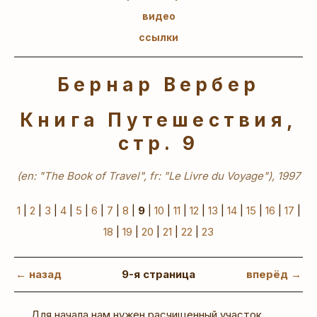
видео
ссылки
Бернар Вербер
Книга Путешествия,
стр. 9
(en: "The Book of Travel", fr: "Le Livre du Voyage"), 1997
1
|
2
|
3
|
4
|
5
|
6
|
7
|
8
|
9
|
10
|
11
|
12
|
13
|
14
|
15
|
16
|
17
|
18
|
19
|
20
|
21
|
22
|
23
← назад
9-я страница
вперёд →
Для начала нам нужен расчищенный участок.