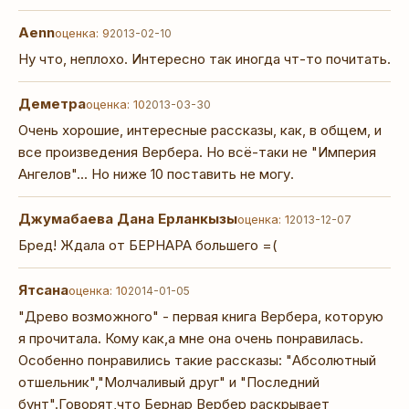
Aenn
оценка: 9
2013-02-10
Ну что, неплохо. Интересно так иногда чт-то почитать.
Деметра
оценка: 10
2013-03-30
Очень хорошие, интересные рассказы, как, в общем, и
все произведения Вербера. Но всё-таки не "Империя
Ангелов"... Но ниже 10 поставить не могу.
Джумабаева Дана Ерланкызы
оценка: 1
2013-12-07
Бред! Ждала от БЕРНАРА большего =(
Ятсана
оценка: 10
2014-01-05
"Древо возможного" - первая книга Вербера, которую
я прочитала. Кому как,а мне она очень понравилась.
Особенно понравились такие рассказы: "Абсолютный
отшельник","Молчаливый друг" и "Последний
бунт".Говорят,что Бернар Вербер раскрывает