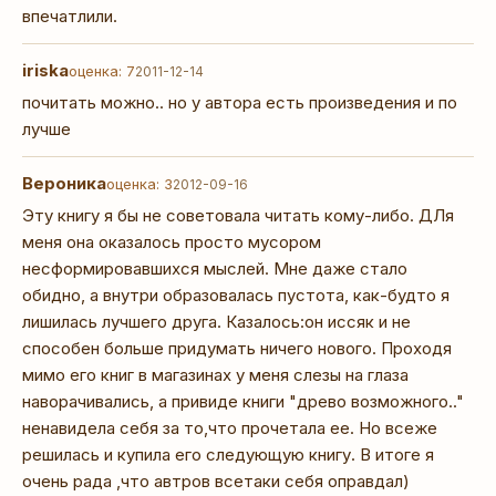
впечатлили.
iriska
оценка: 7
2011-12-14
почитать можно.. но у автора есть произведения и по
лучше
Вероника
оценка: 3
2012-09-16
Эту книгу я бы не советовала читать кому-либо. ДЛя
меня она оказалось просто мусором
несформировавшихся мыслей. Мне даже стало
обидно, а внутри образовалась пустота, как-будто я
лишилась лучшего друга. Казалось:он иссяк и не
способен больше придумать ничего нового. Проходя
мимо его книг в магазинах у меня слезы на глаза
наворачивались, а привиде книги "древо возможного.."
ненавидела себя за то,что прочетала ее. Но всеже
решилась и купила его следующую книгу. В итоге я
очень рада ,что автров всетаки себя оправдал)