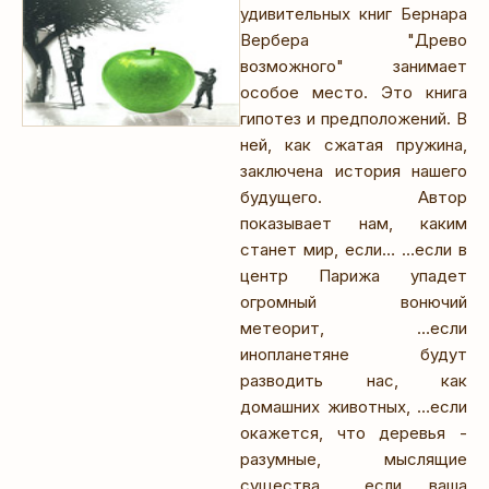
удивительных книг Бернара
Вербера "Древо
возможного" занимает
особое место. Это книга
гипотез и предположений. В
ней, как сжатая пружина,
заключена история нашего
будущего. Автор
показывает нам, каким
станет мир, если… …если в
центр Парижа упадет
огромный вонючий
метеорит, …если
инопланетяне будут
разводить нас, как
домашних животных, …если
окажется, что деревья -
разумные, мыслящие
существа, …если ваша