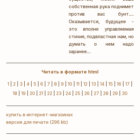
собственная рука поднимет
против вас бунт….
Оказывается, будущее -
это вполне управляемая
стихия, подвластная нам, но
думать о нем надо
заранее…
Читать в формате html
1
|
2
|
3
|
4
|
5
|
6
|
7
|
8
|
9
|
10
|
11
|
12
|
13
|
14
|
15
|
16
|
17
|
18
|
19
|
20
|
21
|
22
|
23
|
24
|
25
|
26
|
27
|
28
|
29
|
30
купить в интернет-магазинах
версия для печати (296 kb)