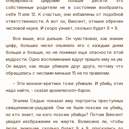
оперировать цифрами больше десяти. Его
собственные родители не в состоянии вообразить
себе 11 или 12. К счастью, они избавлены от подобной
ответственности. А вот он, Винсент, отныне обречен
числовой науке. И скоро узнает, сколько будет 9 + 9.
Все выше, все дальше. Он чувствовал, как знание
цифр, больших чисел опьяняло его с каждым днем
больше и больше, но не понимал еще опасности этой
мудрости. Одно воспоминание вдруг пришло ему на ум.
Он видел, как люди убивали друг друга, потому что
обращались с числами меньше 15 не по правилам.
– Эти монахи-еретики тоже убивали. И убийц этих
надо найти, - сказал архиепископ-барон.
Эгалем Седью показал ему портреты преступных
священников-рыцарей. Они не были похожи на убийц,
но кто знает, на кого похожи убийцы? Потом Винсент
увидел изображение их жертв. Возможно ли, чтобы
люди, знающие, сколько будет 9 + 9, опускались до