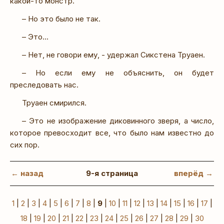
какой-то монстр.
– Но это было не так.
– Это...
– Нет, не говори ему, - удержал Сикстена Труаен.
– Но если ему не объяснить, он будет
преследовать нас.
Труаен смирился.
– Это не изображение диковинного зверя, а число,
которое превосходит все, что было нам известно до
сих пор.
← назад
9-я страница
вперёд →
1
|
2
|
3
|
4
|
5
|
6
|
7
|
8
|
9
|
10
|
11
|
12
|
13
|
14
|
15
|
16
|
17
|
18
|
19
|
20
|
21
|
22
|
23
|
24
|
25
|
26
|
27
|
28
|
29
|
30