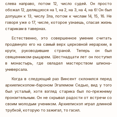
слева направо, потом 12, число судей. Он просто
обожал 12, делящуюся на 1, на 2, на 3, на 4, на 6! Он был
допущен к 13, числу Зла, потом к числам 14, 15, 16. Не
говоря уже о 17, числе, которое узнаешь, спасая жизнь
старикам в тавернах.
Естественно, это совершенное умение считать
продвинуло его на самый верх церковной иерархии, в
круги, руководившие страной. Теперь он был
священником-рыцарем. Шестнадцати лет он поступил
в монастырь, где овладел мастерством шпиона-
универсала.
Когда в следующий раз Винсент склонился перед
архиепископом-бароном Эгалемом Седью, вид у того
был усталый, хотя взгляд старика был по-прежнему
пронзительным. Он не скрывал радости от встречи со
своим молодым учеником. Архиепископ играл длинной
трубкой, которую то зажигал, то гасил.