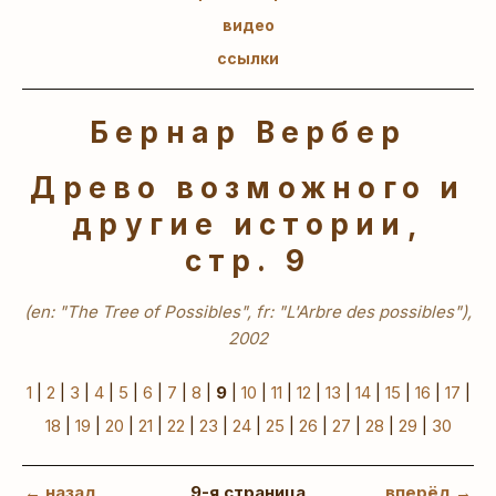
видео
ссылки
Бернар Вербер
Древо возможного и
другие истории,
стр. 9
(en: "The Tree of Possibles", fr: "L'Arbre des possibles"),
2002
1
|
2
|
3
|
4
|
5
|
6
|
7
|
8
|
9
|
10
|
11
|
12
|
13
|
14
|
15
|
16
|
17
|
18
|
19
|
20
|
21
|
22
|
23
|
24
|
25
|
26
|
27
|
28
|
29
|
30
← назад
9-я страница
вперёд →