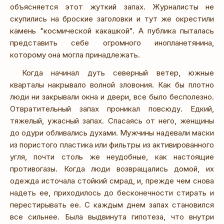
объясняется этот жуткий запах. Журналисты не
скупились на броские заголовки и тут же окрестили
камень "космической какашкой". А публика пыталась
представить себе огромного инопланетянина,
которому она могла принадлежать.
Когда начинал дуть северный ветер, южные
кварталы накрывало волной зловония. Как бы плотно
люди ни закрывали окна и двери, все было бесполезно.
Отвратительный запах проникал повсюду. Едкий,
тяжелый, ужасный запах. Спасаясь от него, женщины
до одури обливались духами. Мужчины надевали маски
из пористого пластика или фильтры из активированного
угля, почти столь же неудобные, как настоящие
противогазы. Когда люди возвращались домой, их
одежда источала стойкий смрад, и, прежде чем снова
надеть ее, приходилось до бесконечности стирать и
перестирывать ее. С каждым днем запах становился
все сильнее. Была выдвинута гипотеза, что внутри