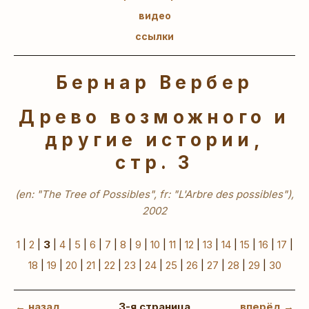
видео
ссылки
Бернар Вербер
Древо возможного и
другие истории,
стр. 3
(en: "The Tree of Possibles", fr: "L'Arbre des possibles"),
2002
1
|
2
|
3
|
4
|
5
|
6
|
7
|
8
|
9
|
10
|
11
|
12
|
13
|
14
|
15
|
16
|
17
|
18
|
19
|
20
|
21
|
22
|
23
|
24
|
25
|
26
|
27
|
28
|
29
|
30
← назад
3-я страница
вперёд →