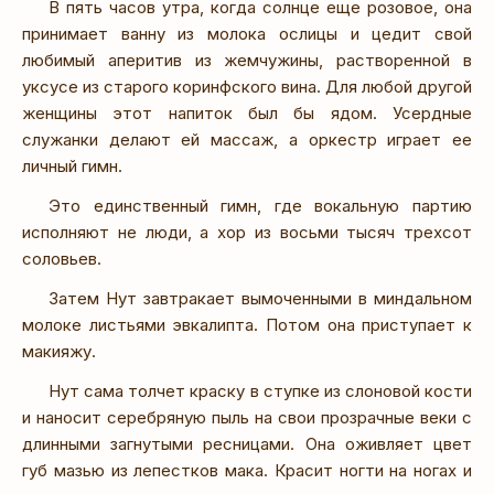
В пять часов утра, когда солнце еще розовое, она
принимает ванну из молока ослицы и цедит свой
любимый аперитив из жемчужины, растворенной в
уксусе из старого коринфского вина. Для любой другой
женщины этот напиток был бы ядом. Усердные
служанки делают ей массаж, а оркестр играет ее
личный гимн.
Это единственный гимн, где вокальную партию
исполняют не люди, а хор из восьми тысяч трехсот
соловьев.
Затем Нут завтракает вымоченными в миндальном
молоке листьями эвкалипта. Потом она приступает к
макияжу.
Нут сама толчет краску в ступке из слоновой кости
и наносит серебряную пыль на свои прозрачные веки с
длинными загнутыми ресницами. Она оживляет цвет
губ мазью из лепестков мака. Красит ногти на ногах и