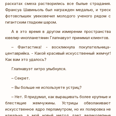
раскатах смеха растворились все былые страдания.
Франсуа Шавиньоль был награжден медалью, и треск
фотовспышек увековечил молодого ученого рядом с
гигантским гладким шаром.
А в это время в другом измерении пространства
ювелир-инопланетянин Глапнавуэт принимал клиентов.
– Фантастика! - воскликнула покупательница-
центаврийка. - Какой красивый искусственный жемчуг!
Как вам это удалось?
Глапнавуэт хитро улыбнулся.
– Секрет.
– Вы больше не используете устриц?
– Нет. Я придумал, как выращивать более крупные и
блестящие жемчужины. Устрицы обволакивают
искусственное ядро перламутром, но их полировка не
идеальна, а мой новый метод дает великолепные