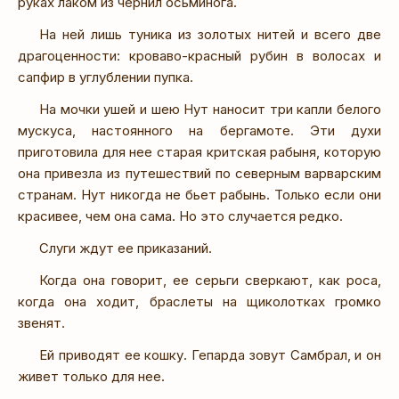
руках лаком из чернил осьминога.
На ней лишь туника из золотых нитей и всего две
драгоценности: кроваво-красный рубин в волосах и
сапфир в углублении пупка.
На мочки ушей и шею Нут наносит три капли белого
мускуса, настоянного на бергамоте. Эти духи
приготовила для нее старая критская рабыня, которую
она привезла из путешествий по северным варварским
странам. Нут никогда не бьет рабынь. Только если они
красивее, чем она сама. Но это случается редко.
Слуги ждут ее приказаний.
Когда она говорит, ее серьги сверкают, как роса,
когда она ходит, браслеты на щиколотках громко
звенят.
Ей приводят ее кошку. Гепарда зовут Самбрал, и он
живет только для нее.