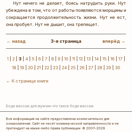
Нут ничего не делает, боясь натрудить руки. Нут
убеждена в том, что от работы появляются морщины и
сокращается продолжительность жизни. Нут не ест,
она пробует. Нут не дышит, она трепещет.
← назад
3-я страница
вперёд →
1
|
2
|
3
|
4
|
5
|
6
|
7
|
8
|
9
|
10
|
11
|
12
|
13
|
14
|
15
|
16
|
17
|
18
|
19
|
20
|
21
|
22
|
23
|
24
|
25
|
26
|
27
|
28
|
29
|
30
← К странице книги
Боди массаж для мужчин
что такое боди массаж.
Вся информация на сайте предоставлена исключительно для
ознакомления. Сайт не несёт коммерческой направленности и не
претендует на какие-либо права публикации. © 2007–2026