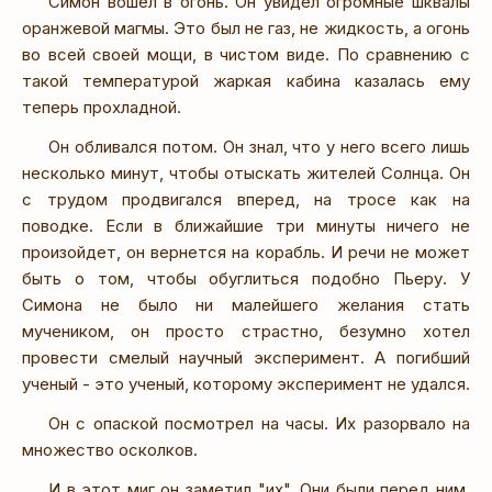
Симон вошел в огонь. Он увидел огромные шквалы
оранжевой магмы. Это был не газ, не жидкость, а огонь
во всей своей мощи, в чистом виде. По сравнению с
такой температурой жаркая кабина казалась ему
теперь прохладной.
Он обливался потом. Он знал, что у него всего лишь
несколько минут, чтобы отыскать жителей Солнца. Он
с трудом продвигался вперед, на тросе как на
поводке. Если в ближайшие три минуты ничего не
произойдет, он вернется на корабль. И речи не может
быть о том, чтобы обуглиться подобно Пьеру. У
Симона не было ни малейшего желания стать
мучеником, он просто страстно, безумно хотел
провести смелый научный эксперимент. А погибший
ученый - это ученый, которому эксперимент не удался.
Он с опаской посмотрел на часы. Их разорвало на
множество осколков.
И в этот миг он заметил "их". Они были перед ним,