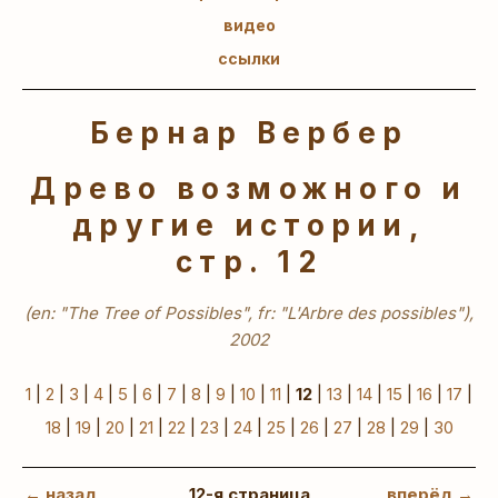
видео
ссылки
Бернар Вербер
Древо возможного и
другие истории,
стр. 12
(en: "The Tree of Possibles", fr: "L'Arbre des possibles"),
2002
1
|
2
|
3
|
4
|
5
|
6
|
7
|
8
|
9
|
10
|
11
|
12
|
13
|
14
|
15
|
16
|
17
|
18
|
19
|
20
|
21
|
22
|
23
|
24
|
25
|
26
|
27
|
28
|
29
|
30
← назад
12-я страница
вперёд →