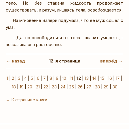
тело. Но без стакана жидкость продолжает
существовать, и разум, лишаясь тела, освобождается.
На мгновение Валери подумала, что ее муж сошел с
ума.
– Да, но освободиться от тела - значит умереть, -
возразила она растерянно.
← назад
12-я страница
вперёд →
1
|
2
|
3
|
4
|
5
|
6
|
7
|
8
|
9
|
10
|
11
|
12
|
13
|
14
|
15
|
16
|
17
|
18
|
19
|
20
|
21
|
22
|
23
|
24
|
25
|
26
|
27
|
28
|
29
|
30
← К странице книги