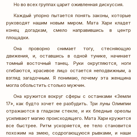
Но во всех группах царит оживленная дискуссия.
Каждый упорно пытается понять законы, которые
руководят нашим новым миром. Мата Хари кладет
конец догадкам, смело направившись в центр
площадки.
Она проворно снимает тогу, стесняющую
движения, и, оставшись в одной тунике, начинает
томный восточный танец. Руки округляются, ноги
сгибаются, красивое лицо остается неподвижным, а
взгляд загадочным. Я понимаю, почему эта женщина
могла обольстить столько мужчин.
Она кружится вокруг сферы с останками «Земли
17», как будто хочет ее разбудить. Три луны Олимпии
отражаются в гладком стекле, и их бледные ореолы
усиливают магию происходящего. Мата Хари кружится
все быстрее. Ритм ускоряется, ее тело становится
похожим на змею, содрогающуюся рывками, и наши