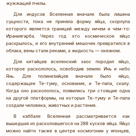
жужжащей пчелы.
Для индусов Вселенная вначале была лишена
сущности, пока не приняла форму яйца, скорлупа
которого является границей между ничем и чем-то:
Ираниягарба. Через год это космическое яйцо
раскрылось, и его внутренний мешочек превратился в
облака, вены стали реками, а жидкость — океаном.
Для китайцев вселенский хаос породил яйцо,
которое раскололось, освободив землю Инь и небо
Янь. Для полинезийцев вначале было яйцо,
содержащее Те-туму, основание, и Те-папа, скалу.
Когда оно раскололось, появились три стоящие одна
на другой платформы, на которых Те-туму и Те-папа
создали человека, животных и растения.
В каббале Вселенная рассматривается как
вышедшая из расколовшегося на 288 кусков яйца. Яйцо
можно найти также в центре космогонии у японцев,