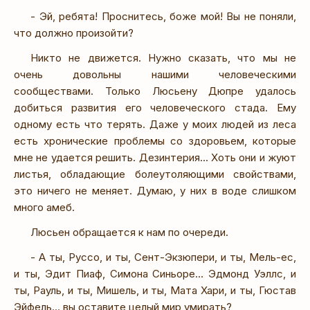
- Эй, ребята! Проснитесь, боже мой! Вы не поняли,
что должно произойти?
Никто не движется. Нужно сказать, что мы не
очень довольны нашими человеческими
сообществами. Только Люсьену Дюпре удалось
добиться развития его человеческого стада. Ему
одному есть что терять. Даже у моих людей из леса
есть хронические проблемы со здоровьем, которые
мне не удается решить. Дезинтерия… Хоть они и жуют
листья, обладающие болеутоляющими свойствами,
это ничего не меняет. Думаю, у них в воде слишком
много амеб.
Люсьен обращается к нам по очереди.
- А ты, Руссо, и ты, Сент-Экзюпери, и ты, Мель-ес,
и ты, Эдит Пиаф, Симона Синьоре… Эдмонд Уэллс, и
ты, Рауль, и ты, Мишель, и ты, Мата Хари, и ты, Гюстав
Эйфель… вы оставите целый мир умирать?