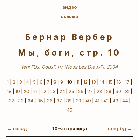
видео
ссылки
Бернар Вербер
Мы, боги, стр. 10
(en: "Us, Gods", fr: "Nous Les Dieux"), 2004
1
|
2
|
3
|
4
|
5
|
6
|
7
|
8
|
9
|
10
|
11
|
12
|
13
|
14
|
15
|
16
|
17
|
18
|
19
|
20
|
21
|
22
|
23
|
24
|
25
|
26
|
27
|
28
|
29
|
30
|
31
|
32
|
33
|
34
|
35
|
36
|
37
|
38
|
39
|
40
|
41
|
42
|
43
|
44
|
45
← назад
10-я страница
вперёд →