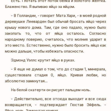
Есть. Глотать этот поток белка и золотого желтка.
Блаженство. Я выпиваю яйцо за яйцом.
- В Голландии, - говорит Мата Хари, - в моей родной
деревушке Лееварден был обычай бросать яйцо через
крышу нового дома. Там, где оно падало, нужно было
закопать то, что от яйца осталось. Согласно
народному поверию, считалось, что молния ударит в
это место. Естественно, нужно было бросить яйцо как
можно дальше, чтобы избежать опасности.
Эдмонд Уэллс крутит яйцо в руках.
- Я еще не думал о том, что до стадии 1, минерала,
существовала стадия 0, яйцо. Кривая любви, но
абсолютно замкнутая…
На белой скатерти он рисует пальцем ноль.
- Действительно, все отсюда выходит и все сюда
возвращается, - подтверждает Гюстав Эйфель. -
Яйцо, ноль. Замкнутая кривая.