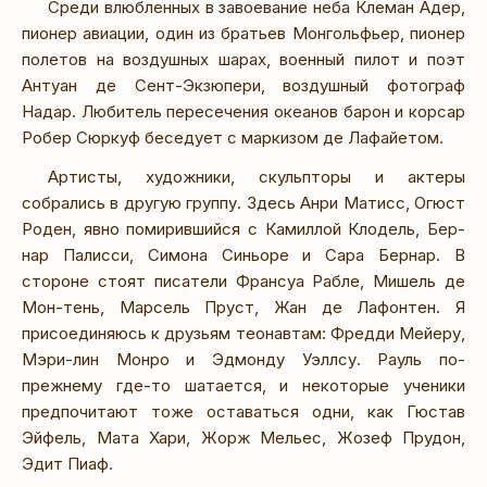
Среди влюбленных в завоевание неба Клеман Адер,
пионер авиации, один из братьев Монгольфьер, пионер
полетов на воздушных шарах, военный пилот и поэт
Антуан де Сент-Экзюпери, воздушный фотограф
Надар. Любитель пересечения океанов барон и корсар
Робер Сюркуф беседует с маркизом де Лафайетом.
Артисты, художники, скульпторы и актеры
собрались в другую группу. Здесь Анри Матисс, Огюст
Роден, явно помирившийся с Камиллой Клодель, Бер-
нар Палисси, Симона Синьоре и Сара Бернар. В
стороне стоят писатели Франсуа Рабле, Мишель де
Мон-тень, Марсель Пруст, Жан де Лафонтен. Я
присоединяюсь к друзьям теонавтам: Фредди Мейеру,
Мэри-лин Монро и Эдмонду Уэллсу. Рауль по-
прежнему где-то шатается, и некоторые ученики
предпочитают тоже оставаться одни, как Гюстав
Эйфель, Мата Хари, Жорж Мельес, Жозеф Прудон,
Эдит Пиаф.