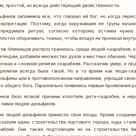
ми, простой, но всегда действующей двойственности.
ьфинов запомнила все, что говорил ей бог, но когда перес
терпретации. Поэтому, когда окружавшие ее трупы начал
 придумала ритуал, согласно которому останки нужн
плотно оборачивать тканью, чтобы воздух не проникал внутр
гов-близнецов распространилась среди людей-скарабеев, 
егендам, добавили множество духов и местных обычаев. Че
чная и сложная религия скарабеев. Рассказчик умер, и люд
 религия всегда была такой. Но в то время как люди-ск
ельфины шли в противоположном направлении, упрощая свою 
о общего бога. Параллельно появились первые проявления ра
нов безо всякой причины колотили дети-скарабеи, и нер
и лавки людей-дельфинов.
ие людей-дельфинов принесло свои плоды. Кроме создания
дсказали идею строительства портового города, куда стал
раблей. Они также подтолкнули их на строительство би