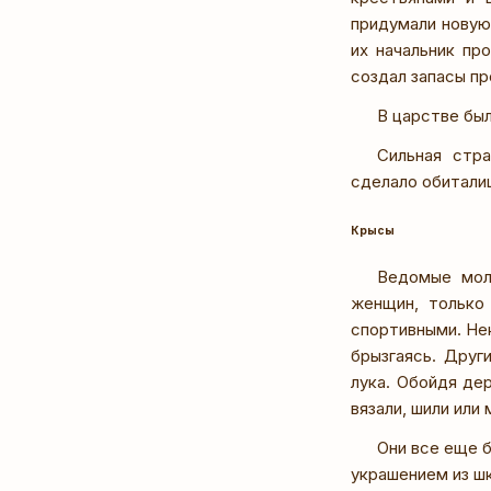
придумали новую
их начальник пр
создал запасы пр
В царстве бы
Сильная стра
сделало обитали
Крысы
Ведомые мол
женщин, только
спортивными. Нек
брызгаясь. Друг
лука. Обойдя де
вязали, шили или
Они все еще б
украшением из ш