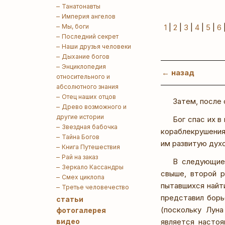
Танатонавты
Империя ангелов
Мы, боги
1
|
2
|
3
|
4
|
5
|
6
Последний секрет
Наши друзья человеки
Дыхание богов
Энциклопедия
← назад
относительного и
абсолютного знания
Отец наших отцов
Затем, после 
Древо возможного и
другие истории
Бог спас их 
Звездная бабочка
кораблекрушения
Тайна Богов
им развитую дух
Книга Путешествия
Рай на заказ
В следующие 
Зеркало Кассандры
свыше, второй р
Смех циклопа
пытавшихся найт
Третье человечество
представил борь
статьи
(поскольку Лун
фотогалерея
видео
является настоя