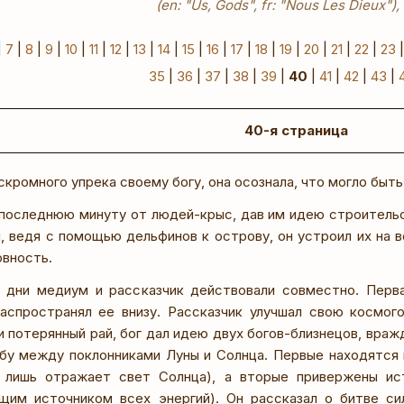
(en: "Us, Gods", fr: "Nous Les Dieux")
|
7
|
8
|
9
|
10
|
11
|
12
|
13
|
14
|
15
|
16
|
17
|
18
|
19
|
20
|
21
|
22
|
23
35
|
36
|
37
|
38
|
39
|
40
|
41
|
42
|
43
|
40-я страница
скромного упрека своему богу, она осознала, что могло быт
в последнюю минуту от людей-крыс, дав им идею строительст
, ведя с помощью дельфинов к острову, он устроил их на 
овность.
дни медиум и рассказчик действовали совместно. Перв
аспространял ее внизу. Рассказчик улучшал свою космог
и потерянный рай, бог дал идею двух богов-близнецов, вра
бу между поклонниками Луны и Солнца. Первые находятся 
а лишь отражает свет Солнца), а вторые привержены ис
щим источником всех энергий). Он рассказал о битве си