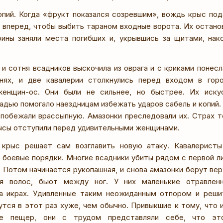
опий. Когда «фрукт показался созревшим», вождь крыс под
 вперед, чтобы выбить тараном входные ворота. Их остано
оины заняли места погибших и, укрывшись за щитами, на
 и сотня всадников выскочила из оврага и с криками понес
нях, и две кавалерии столкнулись перед входом в гор
енщин-ос. Они были не сильнее, но быстрее. Их иску
дью помогало наездницам избежать ударов сабель и копий. 
побежали врассыпную. Амазонки преследовали их. Страх т
ысы отступили перед удивительными женщинами.
 крыс решает сам возглавить новую атаку. Кавалеристы
 боевые порядки. Многие всадники убиты рядом с первой 
 Потом начинается рукопашная, и снова амазонки берут вер
я волос, бьют между ног. У них маленькие отравлен
на икрах. Удивленные таким неожиданным отпором и реши
тся в этот раз хуже, чем обычно. Привыкшие к тому, что
не пещер, они с трудом представляли себе, что э