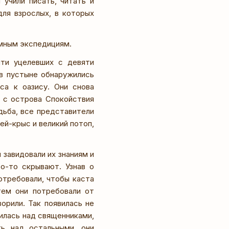
 учили писать, читать и
для взрослых, в которых
мным экспедициям.
йти уцелевших с девяти
 в пустыне обнаружились
са к оазису. Они снова
я с острова Спокойствия
дьба, все представители
ей-крыс и великий потоп,
завидовали их знаниям и
о-то скрывают. Узнав о
отребовали, чтобы каста
тем они потребовали от
орили. Так появилась не
илась над священниками,
ть над остальными, они