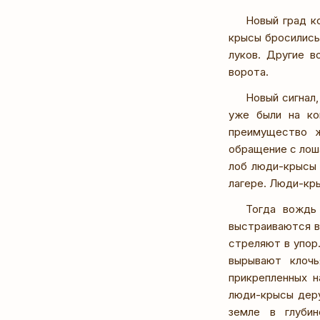
Новый град к
крысы бросились
луков. Другие в
ворота.
Новый сигнал,
уже были на ко
преимущество ж
обращение с лоша
лоб люди-крысы 
лагере. Люди-кр
Тогда вождь
выстраиваются в
стреляют в упор.
вырывают клочь
прикрепленных 
люди-крысы деру
земле в глуби