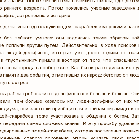
ои знания. После библиотеки появились школы, где детей
о раннего возраста. Потом появились учебные заведения 
графию, астрономию и историю.
и-дельфины подтолкнули людей-скарабеев к морским и назе
 без тайного умысла: они надеялись таким образом на
ые поплыли другим путем. Действительно, в ходе поисков
на людей-дельфинов, которые уже долго ходили от оази
 и «пустынники» пришли в восторг от того, что спасшимс
ть свои города на побережье. Как бы ни расходилась их су
в памяти два события, отметивших их народ: бегство от люд
нуть остров.
скарабеи требовали от дельфинов все больше и больше. Они 
вали, тем больше казалось им, люди-дельфины от них чт
едиума, они захотели приобщиться к тайнам пирамиды и п
дей-скарабеев тоже участвовала в общении с богом. За
 передачи самых сложных знаний. И эту просьбу удовлетв
эрудированных людей-скарабеев, которая постепенно возвыс
военными старого поколения. Чтобы усилить свою влас