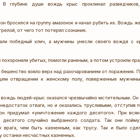
. В глубине души вождь крыс проклинал разведчиков
он бросился на группу амазонок и начал рубить их. Вождь 
трелой, от чего тот потерял сознание.
али победный клич, а мужчины унесли своего вождя с 
похоронили убитых, помогли раненым, а потом устроили пра
с бешенство взяло верх над разочарованием от поражения. П
щем отвращении к женскому полу, поверженные мужчины
, вождь людей-крыс оказался чрезвычайно мстительным. Он р
 недостаток отваги, но и оказались трусливыми, отступив
 он придумал «уничтожение каждого десятого». При вся
о десятого случайно выбранного солдата. Так они пойм
к врага, чем быть казненным, как трусу. Так и было сде
у останки несчастных казненных.