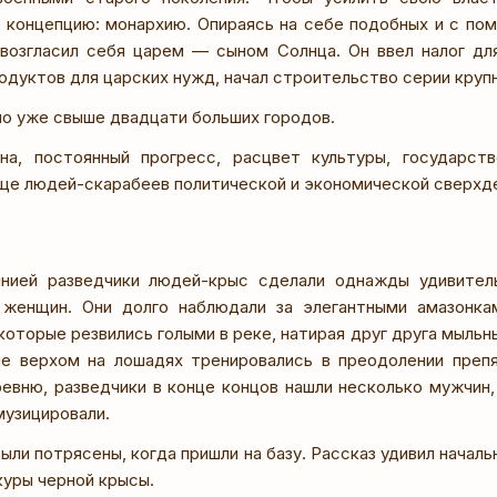
 концепцию: монархию. Опираясь на себе подобных и с п
овозгласил себя царем — сыном Солнца. Он ввел налог дл
одуктов для царских нужд, начал строительство серии круп
ло уже свыше двадцати больших городов.
на, постоянный прогресс, расцвет культуры, государств
ще людей-скарабеев политической и экономической сверхд
нией разведчики людей-крыс сделали однажды удивитель
 женщин. Они долго наблюдали за элегантными амазонка
оторые резвились голыми в реке, натирая друг друга мыльн
ие верхом на лошадях тренировались в преодолении преп
ревню, разведчики в конце концов нашли несколько мужчин,
 музицировали.
ыли потрясены, когда пришли на базу. Рассказ удивил началь
куры черной крысы.