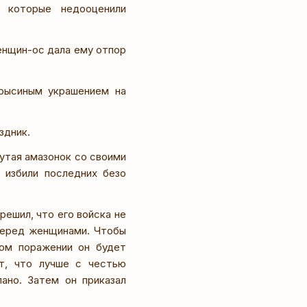
, которые недооценили
женщин-ос дала ему отпор
крысиным украшением на
здник.
утая амазонок со своими
 избили последних безо
ешил, что его войска не
 перед женщинами. Чтобы
ком поражении он будет
ут, что лучше с честью
лано. Затем он приказал