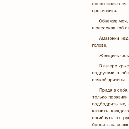
сопротивляться
противника.
Обнажив меч, 
и рассекла лоб с
Амазонки изд
голове.
Женщины-осы 
В лагере кры
подругами в об
всякой причины.
Придя в себя
только проявили
подбодрить их,
казнить каждог
погибнуть от ру
бросить на свалк