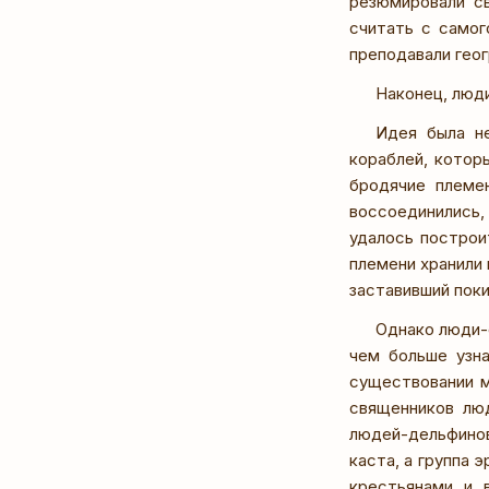
резюмировали св
считать с самог
преподавали гео
Наконец, люд
Идея была не
кораблей, котор
бродячие племе
воссоединились,
удалось построи
племени хранили 
заставивший поки
Однако люди-
чем больше узна
существовании м
священников лю
людей-дельфинов
каста, а группа 
крестьянами и 