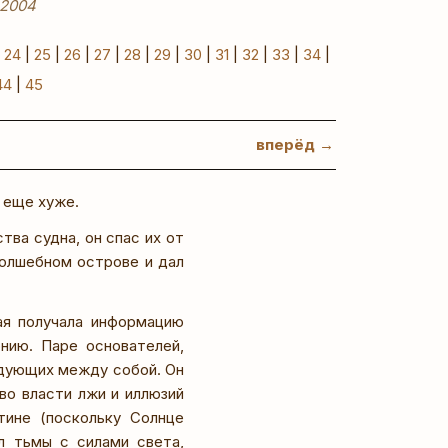
, 2004
|
24
|
25
|
26
|
27
|
28
|
29
|
30
|
31
|
32
|
33
|
34
|
44
|
45
вперёд →
ь еще хуже.
ва судна, он спас их от
волшебном острове и дал
ая получала информацию
онию. Паре основателей,
ждующих между собой. Он
во власти лжи и иллюзий
тине (поскольку Солнце
л тьмы с силами света,