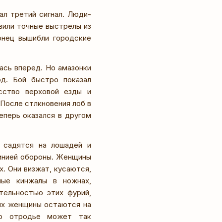
ал третий сигнал. Люди-
вили точные выстрелы из
конец вышибли городские
лась вперед. Но амазонки
од. Бой быстро показал
сство верховой езды и
После стлкновения лоб в
еперь оказался в другом
 садятся на лошадей и
линией обороны. Женщины
х. Они визжат, кусаются,
ные кинжалы в ножнах,
тельностью этих фурий,
 их женщины остаются на
то отродье может так