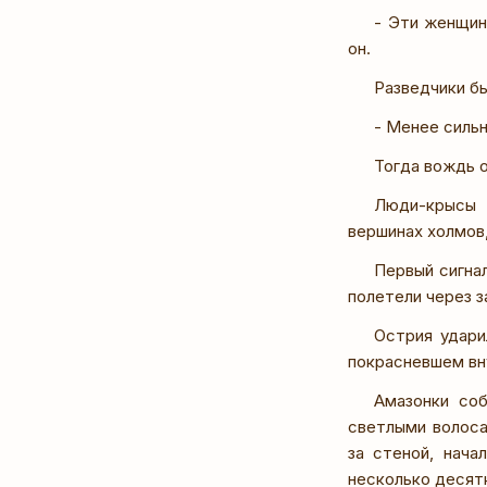
- Эти женщин
он.
Разведчики б
- Менее сильн
Тогда вождь о
Люди-крысы 
вершинах холмов
Первый сигна
полетели через 
Острия удари
покрасневшем вну
Амазонки со
светлыми волоса
за стеной, нача
несколько десятк