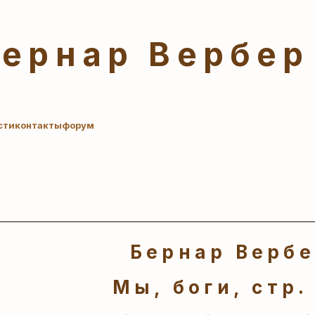
Бернар Вербер
сти
контакты
форум
Бернар Верб
Мы, боги, стр.