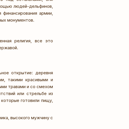
омощью людей-дельфинов,
я финансирования армии,
ных монументов.
енная религия, все это
ержавой.
ное открытие: деревня
ми, такими красивыми и
ыми травами и со смехом
ятствий или стрельбе из
 которые готовили пищу,
ника, высокого мужчину с