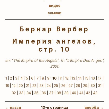
видео
ссылки
Бернар Вербер
Империя ангелов,
стр. 10
en: "The Empire of the Angels", fr: "L'Empire Des Anges",
2000
1
|
2
|
3
|
4
|
5
|
6
|
7
|
8
|
9
|
10
|
11
|
12
|
13
|
14
|
15
|
16
|
17
|
18
|
19
|
20
|
21
|
22
|
23
|
24
|
25
|
26
|
27
|
28
|
29
|
30
|
31
|
32
|
33
|
34
|
35
|
36
|
37
|
38
|
39
|
40
|
41
|
42
|
43
← назад
10-я страница
вперёд →