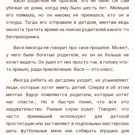
Васю родители не бросили. Его не били. Он сам
убежал из дома, когда ему было шесть лет. Милиция
его поймала, но он никому не признался, кто он и
откуда. Тогда его отправили в детдом, ментам ведь
неохота тратить время на поиски родителей какого-то
беспризорника.
Вася никогда не говорит про свое прошлое. Может,
у него были богатые родители, но он их больше не
хочет видеть. Он ушел от них просто так, в голову что-
то пришло, ради приключения. Вася — это класс.
Иногда ребята из детдома уходят, их усыновляют
люди, которые хотят иметь детей. Сперва я об этом
мечтал. Вдруг появляются родители, которые хотят
нас спасти... Но я быстро понял, что все это
надувательство. Разные слухи ходят. Говорят, что
часто приемышей используют для детской
проституции или заставляют в подпольных мастерских
шить футбольные мячи или собирать игрушки для