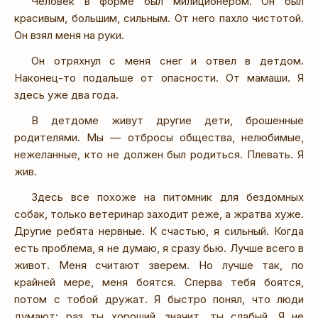
Человек в форме был милиционером. Он был
красивым, большим, сильным. От него пахло чистотой.
Он взял меня на руки.
Он отряхнул с меня снег и отвел в детдом.
Наконец-то подальше от опасности. От мамаши. Я
здесь уже два года.
В детдоме живут другие дети, брошенные
родителями. Мы — отбросы общества, нелюбимые,
нежеланные, кто не должен был родиться. Плевать. Я
жив.
Здесь все похоже на питомник для бездомных
собак, только ветеринар заходит реже, а жратва хуже.
Другие ребята нервные. К счастью, я сильный. Когда
есть проблема, я не думаю, я сразу бью. Лучше всего в
живот. Меня считают зверем. Но лучше так, по
крайней мере, меня боятся. Сперва тебя боятся,
потом с тобой дружат. Я быстро понял, что люди
думают: раз ты хороший, значит, ты слабый. Я не