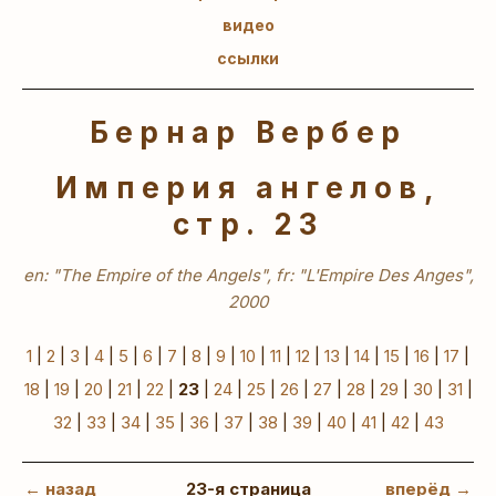
видео
ссылки
Бернар Вербер
Империя ангелов,
стр. 23
en: "The Empire of the Angels", fr: "L'Empire Des Anges",
2000
1
|
2
|
3
|
4
|
5
|
6
|
7
|
8
|
9
|
10
|
11
|
12
|
13
|
14
|
15
|
16
|
17
|
18
|
19
|
20
|
21
|
22
|
23
|
24
|
25
|
26
|
27
|
28
|
29
|
30
|
31
|
32
|
33
|
34
|
35
|
36
|
37
|
38
|
39
|
40
|
41
|
42
|
43
← назад
23-я страница
вперёд →