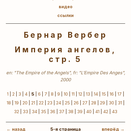
видео
ссылки
Бернар Вербер
Империя ангелов,
стр. 5
en: "The Empire of the Angels", fr: "L'Empire Des Anges",
2000
1
|
2
|
3
|
4
|
5
|
6
|
7
|
8
|
9
|
10
|
11
|
12
|
13
|
14
|
15
|
16
|
17
|
18
|
19
|
20
|
21
|
22
|
23
|
24
|
25
|
26
|
27
|
28
|
29
|
30
|
31
|
32
|
33
|
34
|
35
|
36
|
37
|
38
|
39
|
40
|
41
|
42
|
43
← назад
5-я страница
вперёд →