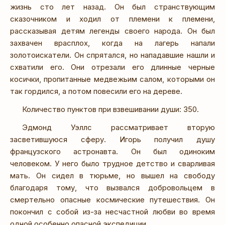
жизнь сто лет назад. Он был странствующим
сказочником и ходил от племени к племени,
рассказывая детям легенды своего народа. Он был
захвачен врасплох, когда на лагерь напали
золотоискатели. Он спрятался, но нападавшие нашли и
схватили его. Они отрезали его длинные черные
косички, пропитанные медвежьим салом, которыми он
так гордился, а потом повесили его на дереве.
Количество пунктов при взвешивании души: 350.
Эдмонд Уэллс рассматривает вторую
засветившуюся сферу. Игорь получил душу
французского астронавта. Он был одиноким
человеком. У него было трудное детство и сварливая
мать. Он сидел в тюрьме, но вышел на свободу
благодаря тому, что вызвался добровольцем в
смертельно опасные космические путешествия. Он
покончил с собой из-за несчастной любви во время
одной особенно опасной экспедиции...