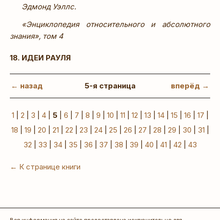
Эдмонд Уэллс.
«Энциклопедия относительного и абсолютного
знания», том 4
18. ИДЕИ РАУЛЯ
← назад
5-я страница
вперёд →
1
|
2
|
3
|
4
|
5
|
6
|
7
|
8
|
9
|
10
|
11
|
12
|
13
|
14
|
15
|
16
|
17
|
18
|
19
|
20
|
21
|
22
|
23
|
24
|
25
|
26
|
27
|
28
|
29
|
30
|
31
|
32
|
33
|
34
|
35
|
36
|
37
|
38
|
39
|
40
|
41
|
42
|
43
← К странице книги
Вся информация на сайте предоставлена исключительно для