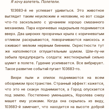
Я хочу взлететь. Полетели.
103683-й не успевает удивиться. Это животное
выглядит таким неуклюжим и неловким, но вот сзади
что-то заскользило с урчанием хорошо смазанного
механизма. Пара коричневых надкрыльев поднимается
вверх. Два широких прозрачных крыла с коричневатым
отливом раскрываются, поворачиваются наискось и
оживают мелким нервным биением. Окрестности тут
же наполняются оглушительным шумом. Шли-пу-ни
забыла предупредить солдата: жесткокрылый сильно
шумит в полете. Гудение усиливается. Все вибрирует.
Такое развитие событий пугает 103683-го.
Вихри пыли и опилок поднимаются на всем
обозримом пространстве. Странный эффект: кажется,
что это не скакун поднимается, а Город опускается
под землю. Постепенно уменьшаясь, Королева снизу
машет ему усиками. Когда она скрылась из виду,
103683-й замечает, что находится на высоте доброй