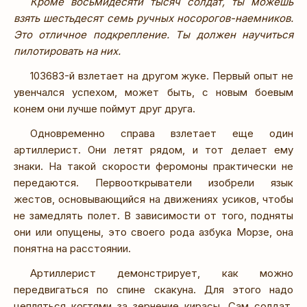
Кроме восьмидесяти тысяч солдат, ты можешь
взять шестьдесят семь ручных носорогов-наемников.
Это отличное подкрепление. Ты должен научиться
пилотировать на них.
103683-й взлетает на другом жуке. Первый опыт не
увенчался успехом, может быть, с новым боевым
конем они лучше поймут друг друга.
Одновременно справа взлетает еще один
артиллерист. Они летят рядом, и тот делает ему
знаки. На такой скорости феромоны практически не
передаются. Первооткрыватели изобрели язык
жестов, основывающийся на движениях усиков, чтобы
не замедлять полет. В зависимости от того, подняты
они или опущены, это своего рода азбука Морзе, она
понятна на расстоянии.
Артиллерист демонстрирует, как можно
передвигаться по спине скакуна. Для этого надо
цепляться когтями за зернение кирасы. Сам солдат,