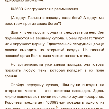
природная аномалия.
103683-й погружается в размышления.
(А вдруг Пальцы и вправду наши боги? А вдруг мы
восстаем против своих богов?)
Шли - пу-ни просит солдата следовать за ней. Они
поднимаются на вершину купола. Воины приветствуют
их и окружают царицу. Единственной плодущей царице
опасно выходить на открытый воздух. На главный
половой орган Бел-о-кана может напасть птица.
Но артиллеристы уже заняли позиции, они готовы
поразить любую тень, которая попадет в их поле
зрения.
Обойдя верхушку купола, Шли-пу-ни выходит на
открытое место — это взлетная площадка. Здесь
мирно пощипывают почки несколько жуков-носорогов.
Королева предлагает 103683-му оседлать одного из
[*]
них, того, чья черная кираса
слегка отливает медью.