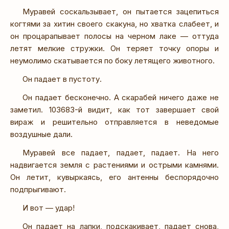
Муравей соскальзывает, он пытается зацепиться
когтями за хитин своего скакуна, но хватка слабеет, и
он процарапывает полосы на черном лаке — оттуда
летят мелкие стружки. Он теряет точку опоры и
неумолимо скатывается по боку летящего животного.
Он падает в пустоту.
Он падает бесконечно. А скарабей ничего даже не
заметил. 103683-й видит, как тот завершает свой
вираж и решительно отправляется в неведомые
воздушные дали.
Муравей все падает, падает, падает. На него
надвигается земля с растениями и острыми камнями.
Он летит, кувыркаясь, его антенны беспорядочно
подпрыгивают.
И вот — удар!
Он падает на лапки, подскакивает, падает снова,