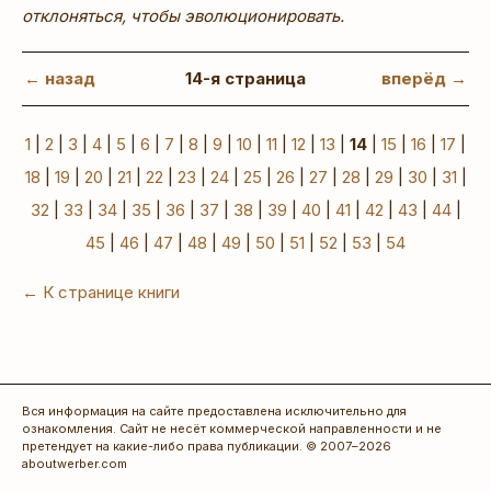
отклоняться, чтобы эволюционировать.
← назад
14-я страница
вперёд →
1
|
2
|
3
|
4
|
5
|
6
|
7
|
8
|
9
|
10
|
11
|
12
|
13
|
14
|
15
|
16
|
17
|
18
|
19
|
20
|
21
|
22
|
23
|
24
|
25
|
26
|
27
|
28
|
29
|
30
|
31
|
32
|
33
|
34
|
35
|
36
|
37
|
38
|
39
|
40
|
41
|
42
|
43
|
44
|
45
|
46
|
47
|
48
|
49
|
50
|
51
|
52
|
53
|
54
← К странице книги
Вся информация на сайте предоставлена исключительно для
ознакомления. Сайт не несёт коммерческой направленности и не
претендует на какие-либо права публикации. © 2007–2026
aboutwerber.com