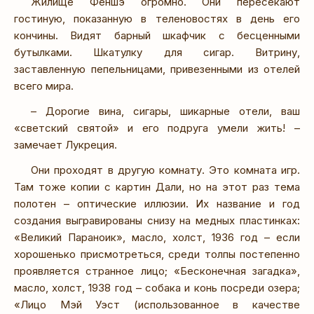
Жилище Феншэ огромно. Они пересекают
гостиную, показанную в теленовостях в день его
кончины. Видят барный шкафчик с бесценными
бутылками. Шкатулку для сигар. Витрину,
заставленную пепельницами, привезенными из отелей
всего мира.
– Дорогие вина, сигары, шикарные отели, ваш
«светский святой» и его подруга умели жить! –
замечает Лукреция.
Они проходят в другую комнату. Это комната игр.
Там тоже копии с картин Дали, но на этот раз тема
полотен – оптические иллюзии. Их название и год
создания выгравированы снизу на медных пластинках:
«Великий Параноик», масло, холст, 1936 год – если
хорошенько присмотреться, среди толпы постепенно
проявляется странное лицо; «Бесконечная загадка»,
масло, холст, 1938 год – собака и конь посреди озера;
«Лицо Мэй Уэст (использованное в качестве