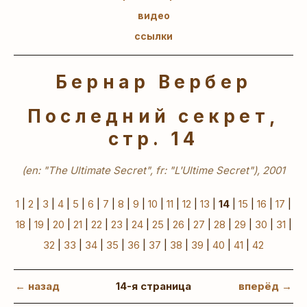
видео
ссылки
Бернар Вербер
Последний секрет,
стр. 14
(en: "The Ultimate Secret", fr: "L'Ultime Secret"), 2001
1
|
2
|
3
|
4
|
5
|
6
|
7
|
8
|
9
|
10
|
11
|
12
|
13
|
14
|
15
|
16
|
17
|
18
|
19
|
20
|
21
|
22
|
23
|
24
|
25
|
26
|
27
|
28
|
29
|
30
|
31
|
32
|
33
|
34
|
35
|
36
|
37
|
38
|
39
|
40
|
41
|
42
← назад
14-я страница
вперёд →