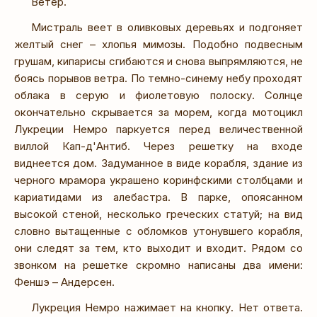
Ветер.
Мистраль веет в оливковых деревьях и подгоняет
желтый снег – хлопья мимозы. Подобно подвесным
грушам, кипарисы сгибаются и снова выпрямляются, не
боясь порывов ветра. По темно-синему небу проходят
облака в серую и фиолетовую полоску. Солнце
окончательно скрывается за морем, когда мотоцикл
Лукреции Немро паркуется перед величественной
виллой Кап-д'Антиб. Через решетку на входе
виднеется дом. Задуманное в виде корабля, здание из
черного мрамора украшено коринфскими столбцами и
кариатидами из алебастра. В парке, опоясанном
высокой стеной, несколько греческих статуй; на вид
словно вытащенные с обломков утонувшего корабля,
они следят за тем, кто выходит и входит. Рядом со
звонком на решетке скромно написаны два имени:
Феншэ – Андерсен.
Лукреция Немро нажимает на кнопку. Нет ответа.