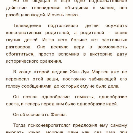
Но он ощущал и еще одно подсознательное
действие телевидения: объединяя в малом, оно
разобщало людей. И очень ловко.
Телевидение подталкивало детей осуждать
консервативных родителей, а родителей – своих
глупых детей. Из-за него больше нет застольных
разговоров. Оно вселяло веру в возможность
обогатиться, просто вспомнив в викторине дату
исторического сражения.
В конце второй недели Жан-Луи Мартен уже не
переносил этой вещи, постоянно забивающей его
голову сообщениями, до которых ему не было дела.
Он познал однообразие темноты, однообразие
света, и теперь перед ним было однообразие идей.
Он объяснил это Феншэ.
Тогда психоневропатолог предложил ему самому
выбрать канал, моргнув один или два раза при