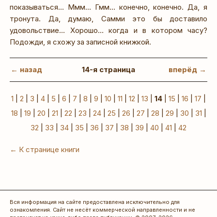
показываться… Ммм… Гмм… конечно, конечно. Да, я
тронута. Да, думаю, Самми это бы доставило
удовольствие… Хорошо… когда и в котором часу?
Подожди, я схожу за записной книжкой.
← назад
14-я страница
вперёд →
1
|
2
|
3
|
4
|
5
|
6
|
7
|
8
|
9
|
10
|
11
|
12
|
13
|
14
|
15
|
16
|
17
|
18
|
19
|
20
|
21
|
22
|
23
|
24
|
25
|
26
|
27
|
28
|
29
|
30
|
31
|
32
|
33
|
34
|
35
|
36
|
37
|
38
|
39
|
40
|
41
|
42
← К странице книги
Вся информация на сайте предоставлена исключительно для
ознакомления. Сайт не несёт коммерческой направленности и не