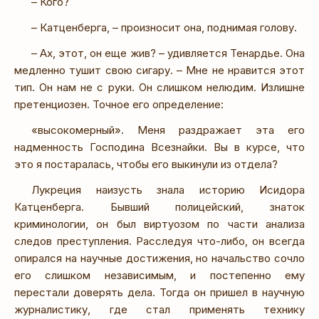
– Кого?
– Катценберга, – произносит она, поднимая голову.
– Ах, этот, он еще жив? – удивляется Тенардье. Она
медленно тушит свою сигару. – Мне не нравится этот
тип. Он нам не с руки. Он слишком нелюдим. Излишне
претенциозен. Точное его определение:
«высокомерный». Меня раздражает эта его
надменность Господина Всезнайки. Вы в курсе, что
это я постаралась, чтобы его выкинули из отдела?
Лукреция наизусть знала историю Исидора
Катценберга. Бывший полицейский, знаток
криминологии, он был виртуозом по части анализа
следов преступления. Расследуя что-либо, он всегда
опирался на научные достижения, но начальство сочло
его слишком независимым, и постепенно ему
перестали доверять дела. Тогда он пришел в научную
журналистику, где стал применять технику