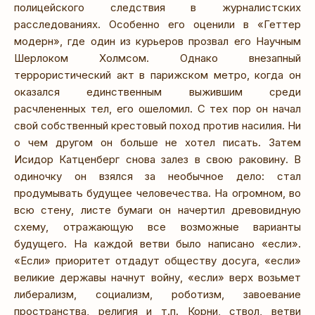
полицейского следствия в журналистских
расследованиях. Особенно его оценили в «Геттер
модерн», где один из курьеров прозвал его Научным
Шерлоком Холмсом. Однако внезапный
террористический акт в парижском метро, когда он
оказался единственным выжившим среди
расчлененных тел, его ошеломил. С тех пор он начал
свой собственный крестовый поход против насилия. Ни
о чем другом он больше не хотел писать. Затем
Исидор Катценберг снова залез в свою раковину. В
одиночку он взялся за необычное дело: стал
продумывать будущее человечества. На огромном, во
всю стену, листе бумаги он начертил древовидную
схему, отражающую все возможные варианты
будущего. На каждой ветви было написано «если».
«Если» приоритет отдадут обществу досуга, «если»
великие державы начнут войну, «если» верх возьмет
либерализм, социализм, роботизм, завоевание
пространства, религия и т.п. Корни, ствол, ветви