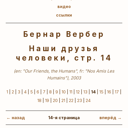
видео
ссылки
Бернар Вербер
Наши друзья
человеки, стр. 14
(en: "Our Friends, the Humans", fr: "Nos Amis Les
Humains"), 2003
1
|
2
|
3
|
4
|
5
|
6
|
7
|
8
|
9
|
10
|
11
|
12
|
13
|
14
|
15
|
16
|
17
|
18
|
19
|
20
|
21
|
22
|
23
|
24
← назад
14-я страница
вперёд →