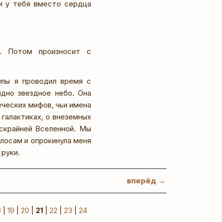
и у тебя вместо сердца
. Потом произносит с
улы я проводил время с
идно звездное небо. Она
еческих мифов, чьи имена
 галактиках, о внеземных
ескрайней Вселенной. Мы
лосам и опрокинула меня
 руки.
вперёд →
8
|
19
|
20
|
21
|
22
|
23
|
24