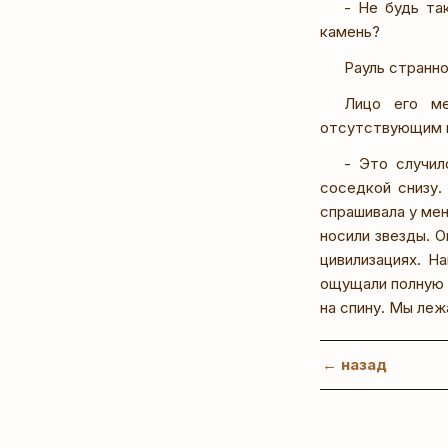
- Не будь та
камень?
Рауль странн
Лицо его ме
отсутствующим 
- Это случил
соседкой снизу.
спрашивала у мен
носили звезды. О
цивилизациях. Н
ощущали полную 
на спину. Мы леж
← назад