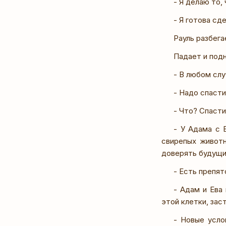
- Я делаю то,
- Я готова сд
Рауль разбега
Падает и подн
- В любом слу
- Надо спасти
- Что? Спасти
- У Адама с 
свирепых животн
доверять будущи
- Есть препят
- Адам и Ева
этой клетки, зас
- Новые усло