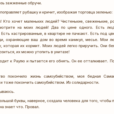
зь зажженные обручи.
 поправляет рубашку и кричит, изображая торговца зеленью:
! Кто хочет маленьких людей? Чистенькие, свеженькие, р
мотрите на моих людей! Два по цене одного. Есть люд
 Есть кастрированные, в квартире не пачкают. Есть под цв
и, охраняющие ваш дом во время каникул, месье. Мои л
, которая их кормит. Моих людей легко приручить. Они бег
озиться, их можно утопить в унитазе!
одит к Раулю и пытается его обнять. Он ее отталкивает. П
тво покончило жизнь самоубийством, моя бедная Сама
и тоже покончить самоубийством. Из солидарности.
зываюсь.
ольшой буквы, наверное, создала человека для того, чтобы 
на знает что. Провал.