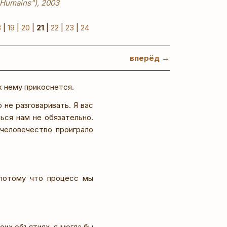
s Humains"), 2003
8
|
19
|
20
|
21
|
22
|
23
|
24
вперёд →
к нему прикоснется.
о не разговаривать. Я вас
ься нам не обязательно.
 человечество проиграло
 потому что процесс мы
оих объятиях, я могла бы