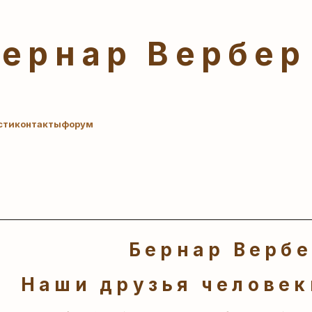
Бернар Вербер
сти
контакты
форум
Бернар Верб
Наши друзья человеки