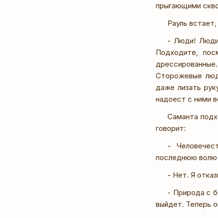
прыгающими скво
Рауль встает,
- Люди! Люди
Подходите, пос
дрессированные.
Сторожевые люд
даже лизать руку
надоест с ними в
Саманта подх
говорит:
- Человечес
последнюю волю 
- Нет. Я отка
- Природа с б
выйдет. Теперь о