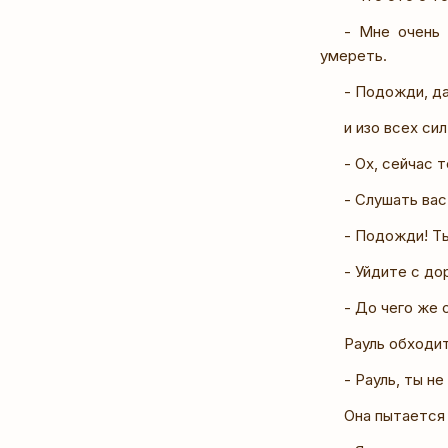
- Мне очень 
умереть.
- Подожди, да
и изо всех си
- Ох, сейчас 
- Слушать вас
- Подожди! Ты
- Уйдите с до
- До чего же 
Рауль обходит
- Рауль, ты н
Она пытается 