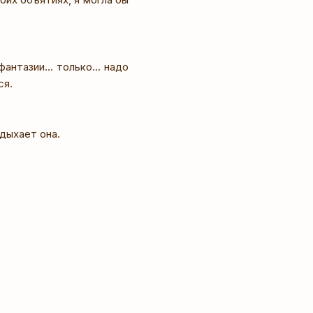
антазии... только... надо
ся.
здыхает она.