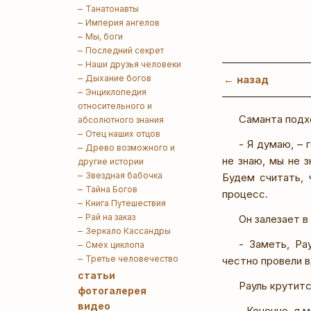
Танатонавты
Империя ангелов
Мы, боги
Последний секрет
Наши друзья человеки
Дыхание богов
← назад
Энциклопедия
относительного и
Саманта подхо
абсолютного знания
Отец наших отцов
- Я думаю, – 
Древо возможного и
не знаю, мы не 
другие истории
Звездная бабочка
Будем считать, 
Тайна Богов
процесс.
Книга Путешествия
Рай на заказ
Он залезает в
Зеркало Кассандры
- Заметь, Ра
Смех циклопа
Третье человечество
честно провели 
статьи
Рауль крутитс
фотогалерея
видео
- Конечно, я 