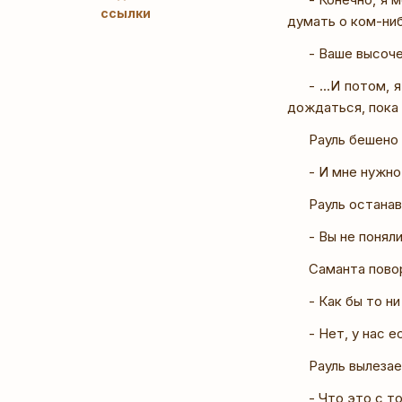
ссылки
думать о ком-ни
- Ваше высоч
- ...И потом,
дождаться, пока 
Рауль бешено 
- И мне нужно
Рауль останав
- Вы не понял
Саманта повор
- Как бы то ни
- Нет, у нас 
Рауль вылезае
- Что это с т