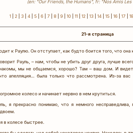
(en: "Our Friends, the Humans", fr: "Nos Amis Le
1
|
2
|
3
|
4
|
5
|
6
|
7
|
8
|
9
|
10
|
11
|
12
|
13
|
14
|
15
|
16
|
17
|
1
21-я страница
дит к Раулю. Он отступает, как будто боится того, что она 
говорит Рауль, – нам, чтобы не убить друг друга, лучше всег
знакомы, мы не общаемся, хорошо? Там – ваш дом. И видет
что апелляция... была только что рассмотрена. Из-за вас
 огромное колесо и начинает нервно в нем крутиться.
уль, я прекрасно понимаю, что я немного несправедлива,
вдвоем.
я в колесе быстрее.
могла бы сделать над собой некоторое усилие. Находясь в тв