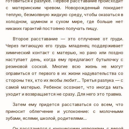
готовиться к разлуке. Первое расставание происходит
с материнским чревом. Новорожденный покидает
теплую, безмолвную жидкую среду, чтобы оказаться в
холодном, шумном и сухом мире, где больше нет
никаких гарантий постоянно получать пищу.
Второе расставание — это отлучение от груди.
Через питающую его грудь младенец поддерживает
химический контакт с матерью, но рано или поздно
наступает день, когда ему предлагают бутылочку с
резиновой соской. Многие всю жизнь не могут
оправиться от первого в их жизни надувательства со
стороны тех, кто их якобы любит… Третья разлука — с
самой матерью. Ребенок осознает, что иногда мать
уходит и возвращается не сразу. Для него это травма.
Затем ему придется расставаться со всем, что
приносит облегчение и успокоение: с молочными
зубами, яслями, школой, родителями…
Он расстанется с юношескими иллюзиями, с верой