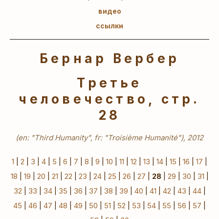
видео
ссылки
Бернар Вербер
Третье
человечество, стр.
28
(en: "Third Humanity", fr: "Troisième Humanité"), 2012
1
|
2
|
3
|
4
|
5
|
6
|
7
|
8
|
9
|
10
|
11
|
12
|
13
|
14
|
15
|
16
|
17
|
18
|
19
|
20
|
21
|
22
|
23
|
24
|
25
|
26
|
27
|
28
|
29
|
30
|
31
|
32
|
33
|
34
|
35
|
36
|
37
|
38
|
39
|
40
|
41
|
42
|
43
|
44
|
45
|
46
|
47
|
48
|
49
|
50
|
51
|
52
|
53
|
54
|
55
|
56
|
57
|