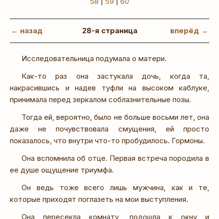
58
|
59
|
60
← назад
28-я страница
вперёд →
Исследовательница подумала о матери.
Как-то раз она застукала дочь, когда та,
накрасившись и надев туфли на высоком каблуке,
принимала перед зеркалом соблазнительные позы.
Тогда ей, вероятно, было не больше восьми лет, она
даже не почувствовала смущения, ей просто
показалось, что внутри что-то пробудилось. Гормоны.
Она вспомнила об отце. Первая встреча породила в
ее душе ощущение триумфа.
Он ведь тоже всего лишь мужчина, как и те,
которые приходят поглазеть на мои выступления.
Она пересекла комнату, подошла к окну и