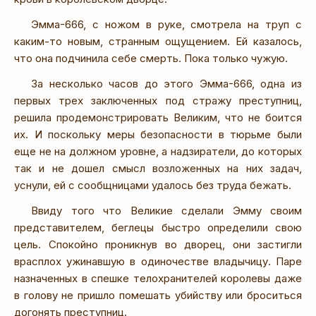
Эмма-666, с ножом в руке, смотрела на труп с
каким-то новым, странным ощущением. Ей казалось,
что она подчинила себе смерть. Пока только чужую.
За несколько часов до этого Эмма-666, одна из
первых трех заключенных под стражу преступниц,
решила продемонстрировать Великим, что не боится
их. И поскольку меры безопасности в тюрьме были
еще не на должном уровне, а надзиратели, до которых
так и не дошел смысл возложенных на них задач,
уснули, ей с сообщницами удалось без труда бежать.
Ввиду того что Великие сделали Эмму своим
представителем, беглецы быстро определили свою
цель. Спокойно проникнув во дворец, они застигли
врасплох ужинавшую в одиночестве владычицу. Паре
назначенных в спешке телохранителей королевы даже
в голову не пришло помешать убийству или броситься
догонять преступниц.