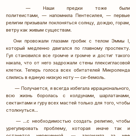
— Наши предки тоже были
политеистами, — напомнила Пентесилея, — первые
религии призывали поклоняться солнцу, дождю, горам,
ветру как живым существам.
Они провожали глазами гробик с телом Эммы I,
который медленно двигался по главному проспекту.
Гул становился все громче и громче и достиг такого
накала, что от него задрожали стены плексигласовой
клетки. Теперь голоса всех обитателей Микроленда
слились в единую низкую ноту — си-бемоль.
— Получается, я всегда избегала иррационального,
всю жизнь боролась с колдунами, шарлатанами,
сектантами и гуру всех мастей только для того, чтобы
столкнуться…
— …с необходимостью создать религию, чтобы
урегулировать проблему, которая иначе так и
останется нерешенной, — закончила за нее