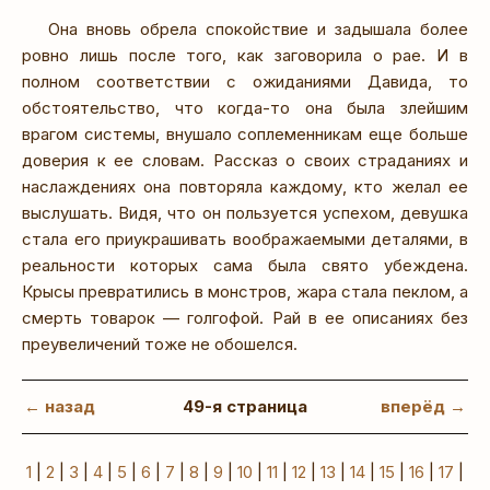
Она вновь обрела спокойствие и задышала более
ровно лишь после того, как заговорила о рае. И в
полном соответствии с ожиданиями Давида, то
обстоятельство, что когда-то она была злейшим
врагом системы, внушало соплеменникам еще больше
доверия к ее словам. Рассказ о своих страданиях и
наслаждениях она повторяла каждому, кто желал ее
выслушать. Видя, что он пользуется успехом, девушка
стала его приукрашивать воображаемыми деталями, в
реальности которых сама была свято убеждена.
Крысы превратились в монстров, жара стала пеклом, а
смерть товарок — голгофой. Рай в ее описаниях без
преувеличений тоже не обошелся.
← назад
49-я страница
вперёд →
1
|
2
|
3
|
4
|
5
|
6
|
7
|
8
|
9
|
10
|
11
|
12
|
13
|
14
|
15
|
16
|
17
|