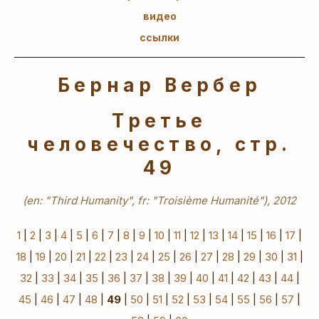
видео
ссылки
Бернар Вербер
Третье
человечество, стр.
49
(en: "Third Humanity", fr: "Troisième Humanité"), 2012
1
|
2
|
3
|
4
|
5
|
6
|
7
|
8
|
9
|
10
|
11
|
12
|
13
|
14
|
15
|
16
|
17
|
18
|
19
|
20
|
21
|
22
|
23
|
24
|
25
|
26
|
27
|
28
|
29
|
30
|
31
|
32
|
33
|
34
|
35
|
36
|
37
|
38
|
39
|
40
|
41
|
42
|
43
|
44
|
45
|
46
|
47
|
48
|
49
|
50
|
51
|
52
|
53
|
54
|
55
|
56
|
57
|