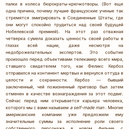
палки в колеса бюрократы-крючкотворы. (Вот еще
одна причина, почему лучшие французские ученые так
стремятся эмигрировать в Соединенные Штаты, где
они могут спокойно трудиться над своей будущей
Нобелевской премией). На этот раз отважная
четверка сумела доказать ценность своей работы в
глазах всей нации, даже несмотря на
недоброжелательных экспертов. Это событие
произошло перед объективами телекамер всего мира,
ставшего свидетелем того, как Феликс Кербоз
отправился на континент мертвых и вернулся оттуда в
целости и сохранности. Кербоз — бывший
заключенный, чей пожизненный приговор был затем
отменен в качестве вознаграждения за этот подвиг.
Сейчас перед ним открывается карьера человека,
которого мы с вами называем
a self-made man
. Многие
американские компании уже предложили ему
значительные суммы за исполнение роли своего
собственного персонажа в новом фильме с