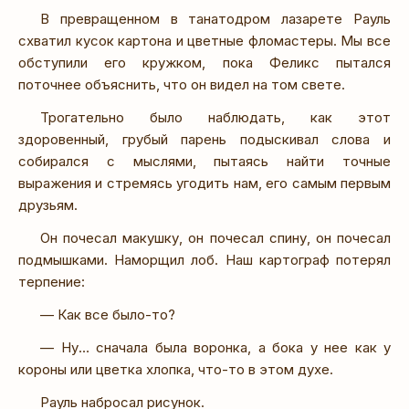
В превращенном в танатодром лазарете Рауль
схватил кусок картона и цветные фломастеры. Мы все
обступили его кружком, пока Феликс пытался
поточнее объяснить, что он видел на том свете.
Трогательно было наблюдать, как этот
здоровенный, грубый парень подыскивал слова и
собирался с мыслями, пытаясь найти точные
выражения и стремясь угодить нам, его самым первым
друзьям.
Он почесал макушку, он почесал спину, он почесал
подмышками. Наморщил лоб. Наш картограф потерял
терпение:
— Как все было-то?
— Ну… сначала была воронка, а бока у нее как у
короны или цветка хлопка, что-то в этом духе.
Рауль набросал рисунок.