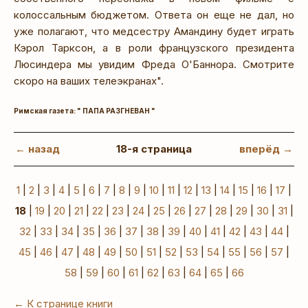
колоссальным бюджетом. Ответа он еще не дал, но
уже полагают, что медсестру Амандину будет играть
Кэрол Тарксон, а в роли французского президента
Люсиндера мы увидим Фреда О'Баннора. Смотрите
скоро на ваших телеэкранах".
Римская газета: " ПАПА РАЗГНЕВАН "
← назад
18-я страница
вперёд →
1
|
2
|
3
|
4
|
5
|
6
|
7
|
8
|
9
|
10
|
11
|
12
|
13
|
14
|
15
|
16
|
17
|
18
|
19
|
20
|
21
|
22
|
23
|
24
|
25
|
26
|
27
|
28
|
29
|
30
|
31
|
32
|
33
|
34
|
35
|
36
|
37
|
38
|
39
|
40
|
41
|
42
|
43
|
44
|
45
|
46
|
47
|
48
|
49
|
50
|
51
|
52
|
53
|
54
|
55
|
56
|
57
|
58
|
59
|
60
|
61
|
62
|
63
|
64
|
65
|
66
← К странице книги