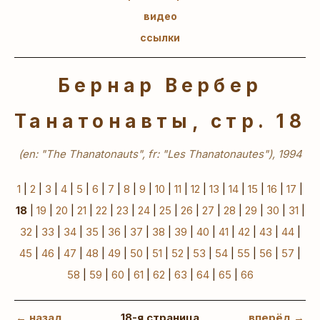
видео
ссылки
Бернар Вербер
Танатонавты, стр. 18
(en: "The Thanatonauts", fr: "Les Thanatonautes"), 1994
1
|
2
|
3
|
4
|
5
|
6
|
7
|
8
|
9
|
10
|
11
|
12
|
13
|
14
|
15
|
16
|
17
|
18
|
19
|
20
|
21
|
22
|
23
|
24
|
25
|
26
|
27
|
28
|
29
|
30
|
31
|
32
|
33
|
34
|
35
|
36
|
37
|
38
|
39
|
40
|
41
|
42
|
43
|
44
|
45
|
46
|
47
|
48
|
49
|
50
|
51
|
52
|
53
|
54
|
55
|
56
|
57
|
58
|
59
|
60
|
61
|
62
|
63
|
64
|
65
|
66
← назад
18-я страница
вперёд →