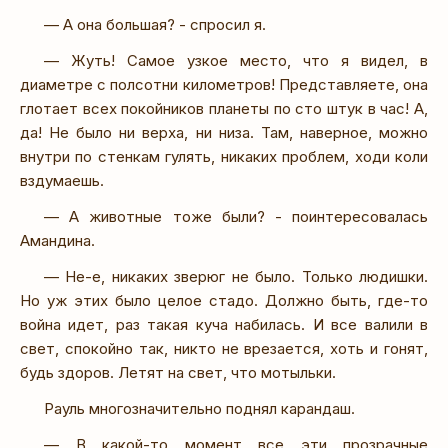
— А она большая? - спросил я.
— Жуть! Самое узкое место, что я видел, в
диаметре с полсотни километров! Представляете, она
глотает всех покойников планеты по сто штук в час! А,
да! Не было ни верха, ни низа. Там, наверное, можно
внутри по стенкам гулять, никаких проблем, ходи коли
вздумаешь.
— А животные тоже были? - поинтересовалась
Амандина.
— Не-е, никаких зверюг не было. Только людишки.
Но уж этих было целое стадо. Должно быть, где-то
война идет, раз такая куча набилась. И все валили в
свет, спокойно так, никто не врезается, хоть и гонят,
будь здоров. Летят на свет, что мотыльки.
Рауль многозначительно поднял карандаш.
— В какой-то момент все эти прозрачные