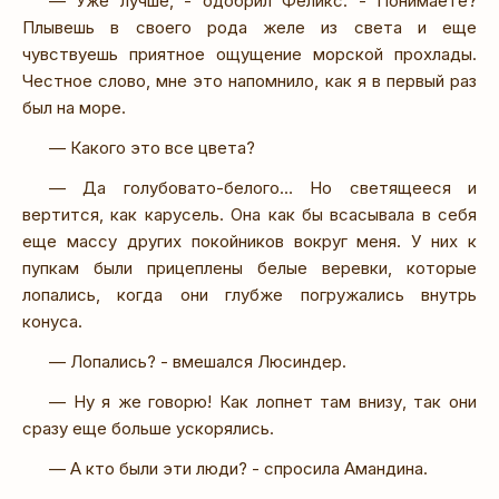
— Уже лучше, - одобрил Феликс. - Понимаете?
Плывешь в своего рода желе из света и еще
чувствуешь приятное ощущение морской прохлады.
Честное слово, мне это напомнило, как я в первый раз
был на море.
— Какого это все цвета?
— Да голубовато-белого… Но светящееся и
вертится, как карусель. Она как бы всасывала в себя
еще массу других покойников вокруг меня. У них к
пупкам были прицеплены белые веревки, которые
лопались, когда они глубже погружались внутрь
конуса.
— Лопались? - вмешался Люсиндер.
— Ну я же говорю! Как лопнет там внизу, так они
сразу еще больше ускорялись.
— А кто были эти люди? - спросила Амандина.