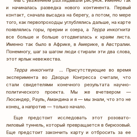
Мы с уважением разглядывали рисунок. Именно так
и начиналась разведка нового континента. Первый
контакт, сначала высадка на берегу, а потом, по мере
того, как первопроходцы углублялись дальше, на карте
появлялись горы, прерии и озера, а
Терра инкогнита
все больше и больше отодвигалась к краям листа.
Именно так было в Африке, в Америке, в Австралии.
Понемногу, шаг за шагом люди стирали эти два слова,
этот ярлык невежества.
Терра инкогнита
… Присутствующие во время
эксперимента во Дворце Конгресса считали, что
стали свидетелями конечного результата научно-
политического проекта. Мы же вчетвером —
Люсиндер, Рауль, Амандина и я — мы знали, что это не
конец, а напротив — только начало.
Еще предстоит исследовать этот розовато-
лиловый туннель, который превращается в бирюзовый.
Еще предстоит закончить карту и отбросить за ее