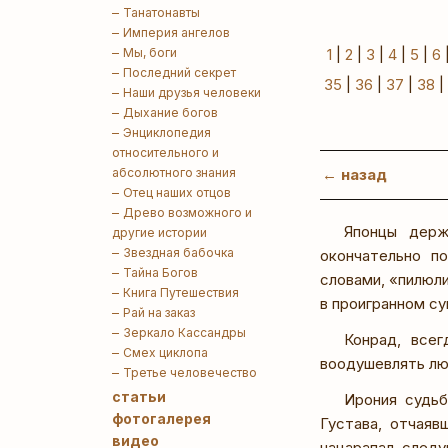
Танатонавты
Империя ангелов
Мы, боги
1
|
2
|
3
|
4
|
5
|
6
Последний секрет
35
|
36
|
37
|
38
|
Наши друзья человеки
Дыхание богов
Энциклопедия
относительного и
абсолютного знания
← назад
Отец наших отцов
Древо возможного и
Японцы держ
другие истории
Звездная бабочка
окончательно п
Тайна Богов
словами, «пилюли
Книга Путешествия
в проигранном су
Рай на заказ
Зеркало Кассандры
Конрад, всег
Смех циклопа
воодушевлять люд
Третье человечество
статьи
Ирония судьб
фотогалерея
Густава, отчаяв
видео
нацарапал след