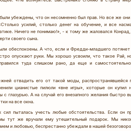
были убеждены, что он несомненно был прав. Но все же они 
«Столько усилий, столько денег на обучение, и все насм
тике. Ничего не понимаю!», - к тому же жаловался Конрад, 
ерти своего сына.
ыли обеспокоены. А что, если и Фредди-младшего потянет
стро опускают руки. Мы хорошо усвоили, что такое Рай, но
правился туда слишком рано, да еще и самостоятельно
жней отвадить его от такой моды, распространявшейся 
енили цианистые пилюли «вне игры», которые он купил н
 с глазурью. А на случай его внезапного желания быстро в
тки на все окна.
х сил пыталась учесть любые обстоятельства. Если он пр
 мы тут же вручали ему утешительный подарок. Мы никог
нием и любовью, беспрестанно убеждали в нашей безоговор