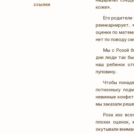
ссылки
коже».
Его родители 
реинкарнирует. 
оценки по матема
нет по поводу см
Мы с Розой б
дни люди так бы
наш ребенок от
пуповину.
Чтобы понаде
потихоньку подм
невинные конфеты
мы заказали реше
Роза изо все
плохих оценок,
окутывали внима