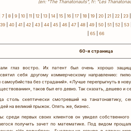
(en: "The Thanatonauts", fr: "Les Thanatonau
|
7
|
8
|
9
|
10
|
11
|
12
|
13
|
14
|
15
|
16
|
17
|
18
|
19
|
20
|
21
|
22
|
23
39
|
40
|
41
|
42
|
43
|
44
|
45
|
46
|
47
|
48
|
49
|
50
|
51
|
52
|
53
|
65
|
66
60-я страница
али глаз востро. Их патент был очень хорошо защищ
освятил себя другому коммерческому направлению: пилю
 самоубийства без страданий». «Лучше перепрыгнуть в нову
ществовании», таков был его девиз. Так сказать, дешево и с
да столь скептически смотревший на танатонавтику, с
ей на великий прыжок. Опять же, бизнес.
ы: среди первых своих клиентов он увидел собственного 
шегося получить зачет по математике. Под видом прощал
ующее: «Не волнуйтесь. Быстренько сгоняю в страну мер