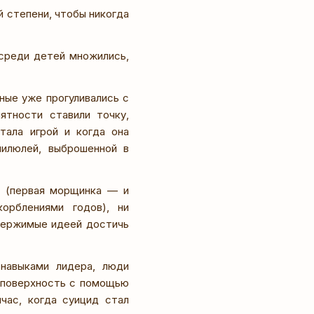
 степени, чтобы никогда
среди детей множились,
ные уже прогуливались с
ятности ставили точку,
тала игрой и когда она
пилюлей, выброшенной в
х (первая морщинка — и
орблениями годов), ни
одержимые идеей достичь
навыками лидера, люди
а поверхность с помощью
йчас, когда суицид стал