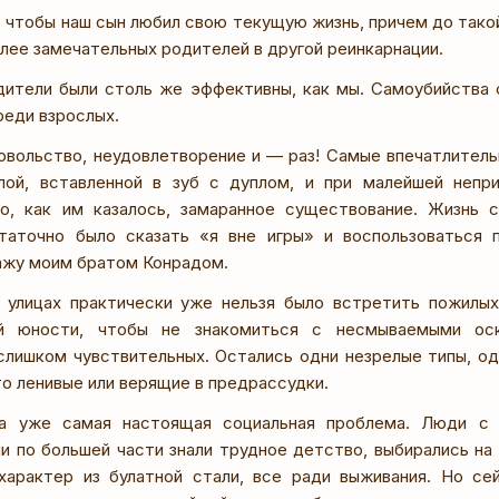
, чтобы наш сын любил свою текущую жизнь, причем до такой
лее замечательных родителей в другой реинкарнации.
дители были столь же эффективны, как мы. Самоубийства 
среди взрослых.
овольство, неудовлетворение и — раз! Самые впечатлитель
лой, вставленной в зуб с дуплом, и при малейшей непри
о, как им казалось, замаранное существование. Жизнь с
статочно было сказать «я вне игры» и воспользоваться 
ажу моим братом Конрадом.
а улицах практически уже нельзя было встретить пожилы
й юности, чтобы не знакомиться с несмываемыми оск
 слишком чувствительных. Остались одни незрелые типы, 
то ленивые или верящие в предрассудки.
а уже самая настоящая социальная проблема. Люди с 
и по большей части знали трудное детство, выбирались н
 характер из булатной стали, все ради выживания. Но се