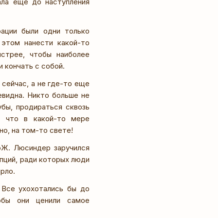
ала еще до наступления
рации были одни только
 этом нанести какой-то
стрее, чтобы наиболее
 кончать с собой.
сейчас, а не где-то еще
евидна. Никто больше не
убы, продираться сквозь
т, что в какой-то мере
но, на том-то свете!
оЖ. Люсиндер заручился
пций, ради которых люди
рло.
 Все ухохотались бы до
обы они ценили самое