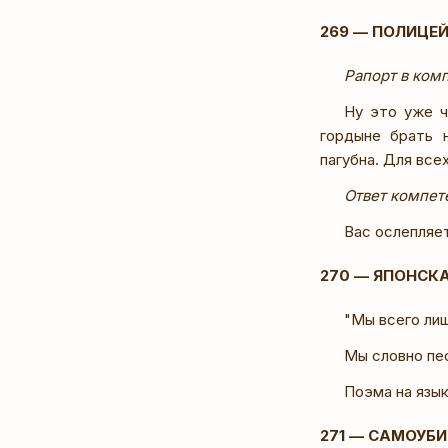
269 — ПОЛИЦЕ
Рапорт в ком
Ну это уже ч
гордыне брать 
пагубна. Для всех
Ответ компет
Вас ослепляет
270 — ЯПОНСК
"Мы всего лиш
Мы словно пес
Поэма на язы
271 — САМОУБ