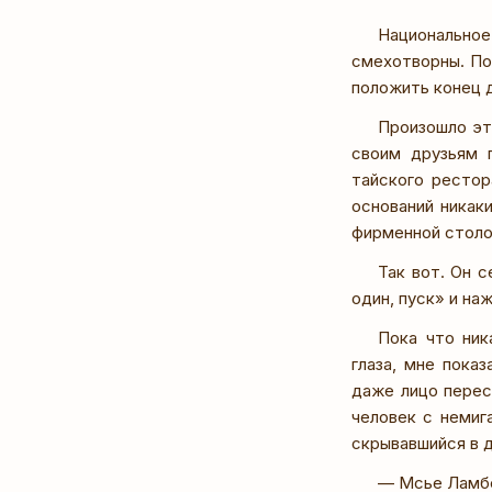
Национальное
смехотворны. По
положить конец 
Произошло эт
своим друзьям 
тайского рестор
оснований никак
фирменной столо
Так вот. Он с
один, пуск» и наж
Пока что ник
глаза, мне пока
даже лицо перес
человек с немиг
скрывавшийся в
— Мсье Ламбе