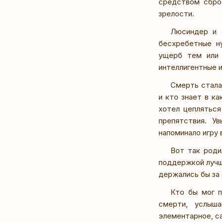
средством сбро
зрелости.
Люсиндер и е
бесхребетные н
ущерб тем или 
интеллигентные и
Смерть стала
и кто знает в к
хотел цепляться
препятствия. У
напоминало игру 
Вот так роди
поддержкой лучши
держались бы за 
Кто бы мог п
смерти, услыш
элементарное, са