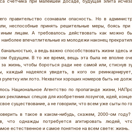
са счетчика при малейшей досаде, будущая элита исчез
го правительство сознавали опасность. Но в админист
ули, неспособные принять решительные меры, боясь при
иным лицам. А требовалось действовать как можно бы
 наиболее впечатлительные из молодежи наконец прекратили
 банальностью, а ведь важно способствовать жизни здесь и 
аком будущем. В то же время, вещь эта была не вполне оч
 за жизнь, чтобы бороться ради нее самой или, стиснув з
вы, каждый надеялся увидеть, в кого он реинкарнируе
в рулетку или лото. Нехватки хороших номеров быть не долж
лось Национальное Агентство по пропаганде жизни, НАПр
х рекламных спецов для изобретения лозунгов, идей, конце
свое существование, а не говорили, что всем уже сыты по го
оверить в такое в каком-нибудь, скажем, 2000-ом году?
ав, что однажды потребуется агитировать людей, чт
мое естественное и самое понятное на всем свете: жизнь.