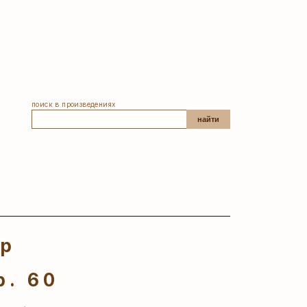
поиск в произведениях
найти
ер
р. 60