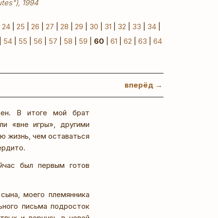
tes"), 1994
|
24
|
25
|
26
|
27
|
28
|
29
|
30
|
31
|
32
|
33
|
34
|
|
54
|
55
|
56
|
57
|
58
|
59
|
60
|
61
|
62
|
63
|
64
вперёд →
ен. В итоге мой брат
ли «вне игры», другими
ю жизнь, чем оставаться
ердито.
ейчас был первым готов
сына, моего племянника
ьного письма подросток
твых и вернусь в новой