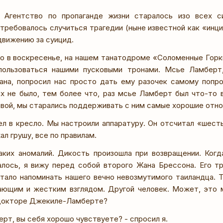
 Агентство по пропаганде жизни старалось изо всех с
требовалось случиться трагедии (ныне известной как «инц
движению за суицид.
о в воскресенье, на нашем танатодроме «Соломенные Горк
пользоваться нашими пусковыми тронами. Мсье Ламберт
ана, попросил нас просто дать ему разочек самому попр
их не было, тем более что, раз мсье Ламберт был что-то
вой, мы старались поддерживать с ним самые хорошие отно
ел в кресло. Мы настроили аппаратуру. Он отсчитал «шесть,
ал грушу, все по правилам.
аких аномалий. Дикость произошла при возвращении. Ког
залось, я вижу перед собой второго Жана Брессона. Его тр
тало напоминать нашего вечно невозмутимого таиландца. 
ающим и жестким взглядом. Другой человек. Может, это 
 докторе Джекиле-Ламберте?
рт, вы себя хорошо чувствуете? - спросил я.