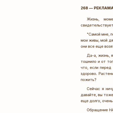
268 — РЕКЛАМ
Жизнь, мом
свидетельствует
"Самой мне, п
мои живы, мой дя
они все еще возя
Да-а, жизнь, 
тошнило и от тог
что, если перед
здорово. Растени
пожить?
Сейчас я нич
давайте, вы тоже
еще долго, очень
Обращение НА