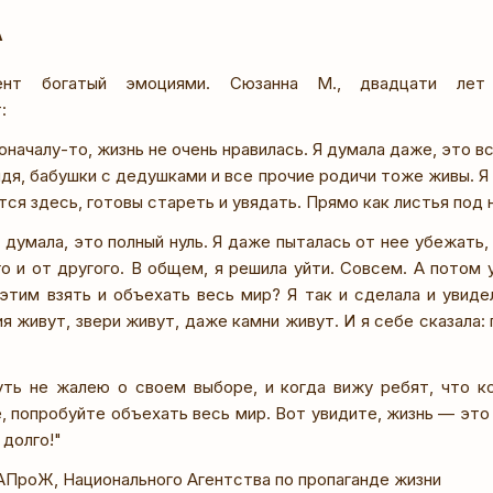
А
ент богатый эмоциями. Сюзанна М., двадцати лет 
:
оначалу-то, жизнь не очень нравилась. Я думала даже, это 
дя, бабушки с дедушками и все прочие родичи тоже живы. Я 
тся здесь, готовы стареть и увядать. Прямо как листья под 
я думала, это полный нуль. Я даже пыталась от нее убежать, 
о и от другого. В общем, я решила уйти. Совсем. А потом 
 этим взять и объехать весь мир? Я так и сделала и увиде
я живут, звери живут, даже камни живут. И я себе сказала:
уть не жалею о своем выборе, и когда вижу ребят, что к
, попробуйте объехать весь мир. Вот увидите, жизнь — это
 долго!"
ПроЖ, Национального Агентства по пропаганде жизни