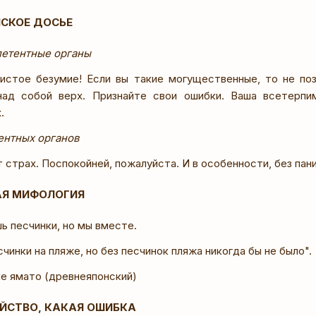
ЙСКОЕ ДОСЬЕ
петентные органы
истое безумие! Если вы такие могущественные, то не поз
над собой верх. Признайте свои ошибки. Ваша всетерпи
.
ентных органов
 страх. Поспокойней, пожалуйста. И в особенности, без пан
АЯ МИФОЛОГИЯ
ь песчинки, но мы вместе.
чинки на пляже, но без песчинок пляжа никогда бы не было".
ке ямато (древнеяпонский)
ИЙСТВО, КАКАЯ ОШИБКА