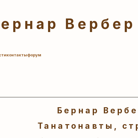
Бернар Вербер
сти
контакты
форум
Бернар Верб
Танатонавты, ст