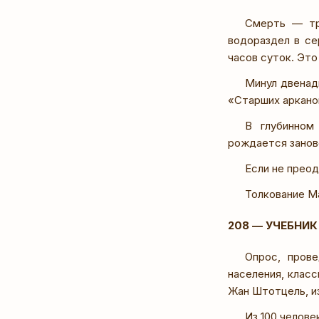
Смерть — тр
водораздел в се
часов суток. Эт
Минул двенад
«Старших аркано
В глубинном
рождается занов
Если не прео
Толкование М
208 — УЧЕБНИ
Опрос, прове
населения, клас
Жан Штотцель, из
Из 100 челов