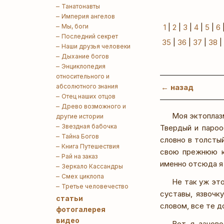
Танатонавты
Империя ангелов
Мы, боги
1
|
2
|
3
|
4
|
5
|
6
Последний секрет
35
|
36
|
37
|
38
|
Наши друзья человеки
Дыхание богов
Энциклопедия
относительного и
абсолютного знания
← назад
Отец наших отцов
Древо возможного и
Моя эктоплазм
другие истории
Звездная бабочка
Твердый и пароо
Тайна Богов
словно в толстый
Книга Путешествия
свою прежнюю ко
Рай на заказ
именно отсюда я
Зеркало Кассандры
Смех циклопа
Не так уж эт
Третье человечество
суставы, язвочк
статьи
словом, все те д
фотогалерея
видео
Вот я заново