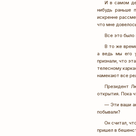
И в самом де
нибудь раньше 
искренне рассмея
что мне довелос
Все это было 
В то же врем
а ведь мы его 
признали, что эт
телесному каркас
намекают все рел
Президент Лю
открытия. Пока ч
— Эти ваши ан
побывали?
Он считал, чт
пришел в бешенст