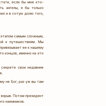
стати, если бы мне кто-
ть ангелы, я бы только
рил и в сотую долю того,
с этапом самым сложным,
ной к путешествиям. Мы
 привязывает ее к нашему
то концов, именно на это
 секрете свои недавние
я.
му не Бог, раз уж вы там
ь взрыв. Потом президент
его наемников.