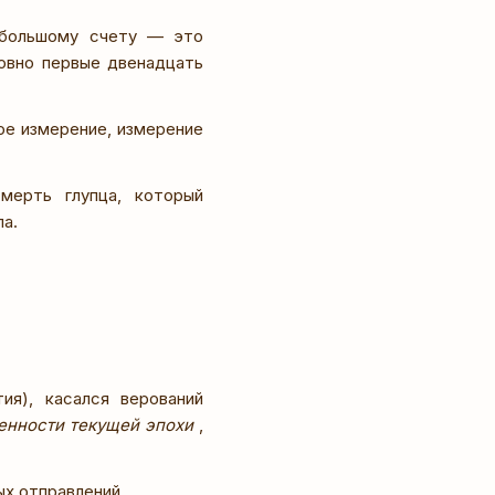
 большому счету — это
овно первые двенадцать
ое измерение, измерение
мерть глупца, который
а.
ия), касался верований
енности текущей эпохи
,
ых отправлений