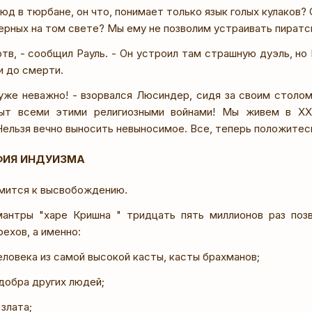
д в тюрбане, он что, понимает только язык голых кулаков? 
ерных на том свете? Мы ему не позволим устраивать пиратск
тв, - сообщил Рауль. - Он устроил там страшную дуэль, но
и до смерти.
уже неважно! - взорвался Люсиндер, сидя за своим столом 
ыт всеми этими религиозными войнами! Мы живем в XXI
ельзя вечно выносить невыносимое. Все, теперь положитесь
ФИЯ ИНДУИЗМА
мится к высвобождению.
антры "харе Кришна " тридцать пять миллионов раз поз
ехов, а именно:
ловека из самой высокой касты, касты брахманов;
добра других людей;
злата;