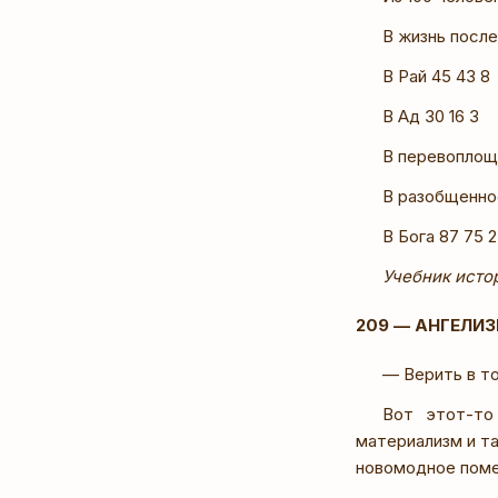
В жизнь после
В Рай 45 43 8
В Ад 30 16 3
В перевоплоще
В разобщеннос
В Бога 87 75 
Учебник истор
209 — АНГЕЛИ
— Верить в т
Вот этот-то
материализм и т
новомодное поме