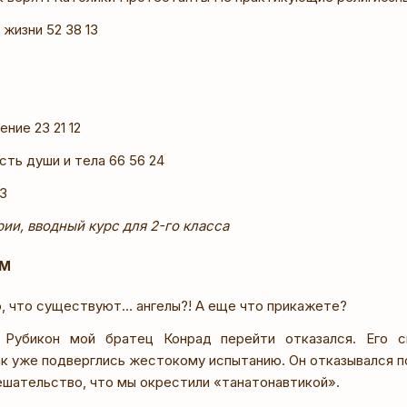
 жизни 52 38 13
ние 23 21 12
ть души и тела 66 56 24
23
ии, вводный курс для 2-го класса
ЗМ
о, что существуют… ангелы?! А еще что прикажете?
 Рубикон мой братец Конрад перейти отказался. Его с
ак уже подверглись жестокому испытанию. Он отказывался п
шательство, что мы окрестили «танатонавтикой».