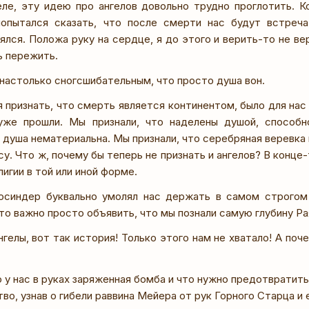
ле, эту идею про ангелов довольно трудно проглотить. К
попытался сказать, что после смерти нас будут встреча
лся. Положа руку на сердце, я до этого и верить-то не ве
ь пережить.
настолько сногсшибательным, что просто душа вон.
я признать, что смерть является континентом, было для на
уже прошли. Мы признали, что наделены душой, способ
а душа нематериальна. Мы признали, что серебряная веревка
у. Что ж, почему бы теперь не признать и ангелов? В конце-
игии в той или иной форме.
синдер буквально умолял нас держать в самом строгом
то важно просто объявить, что мы познали самую глубину Ра
гелы, вот так история! Только этого нам не хватало! А поче
о у нас в руках заряженная бомба и что нужно предотвратит
во, узнав о гибели раввина Мейера от рук Горного Старца и 