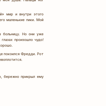
й» мир и внутри этого
его маленькие пики. Мой
в больницу. Но они уже
 глазах произошло чудо!
хорошо.
де покоился Фредди. Рот
евоплотится.
о, бережно прикрыл ему