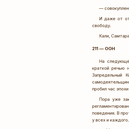
— совокуплени
И даже от от
свободу.
Кали, Самтар
211 — ООН
На следующе
краткой речью 
Запредельный К
самодеятельщины
пробил час эпохи
Пора уже зак
регламентирован
поведения. В пр
у всех и каждого.