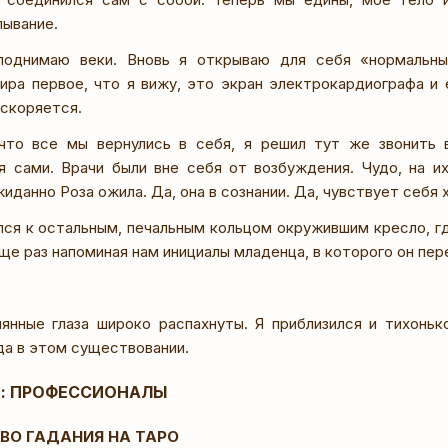
лывание.
поднимаю веки. Вновь я открываю для себя «нормальны
ира первое, что я вижу, это экран электрокардиографа и 
ускоряется.
что все мы вернулись в себя, я решил тут же звонить 
я сами. Врачи были вне себя от возбуждения. Чудо, на их
данно Роза ожила. Да, она в сознании. Да, чувствует себя 
лся к остальным, печальным кольцом окружившим кресло, г
ще раз напоминая нам инициалы младенца, в которого он пер
янные глаза широко распахнуты. Я приблизился и тихоньк
да в этом существовании.
Я: ПРОФЕССИОНАЛЫ
ТВО ГАДАНИЯ НА ТАРО