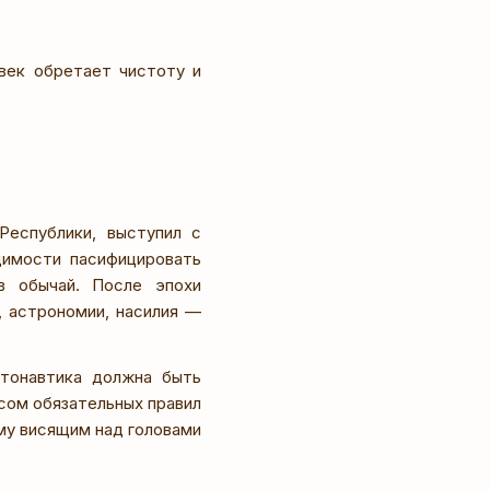
век обретает чистоту и
еспублики, выступил с
димости пасифицировать
в обычай. После эпохи
, астрономии, насилия —
атонавтика должна быть
сом обязательных правил
му висящим над головами