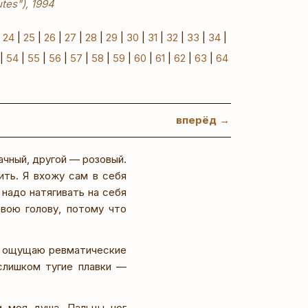
tes"), 1994
|
24
|
25
|
26
|
27
|
28
|
29
|
30
|
31
|
32
|
33
|
34
|
|
54
|
55
|
56
|
57
|
58
|
59
|
60
|
61
|
62
|
63
|
64
вперёд →
ачный, другой — розовый.
ить. Я вхожу сам в себя
 надо натягивать на себя
вою голову, потому что
же ощущаю ревматические
 слишком тугие плавки —
и моя душа. Пальцы ног