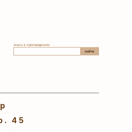
поиск в произведениях
найти
ер
р. 45