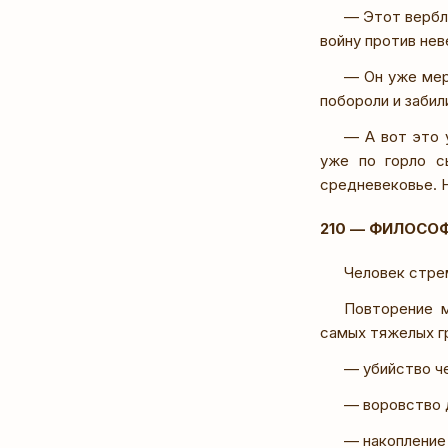
— Этот верблю
войну против нев
— Он уже мер
побороли и забил
— А вот это 
уже по горло с
средневековье. Н
210 — ФИЛОСО
Человек стре
Повторение м
самых тяжелых гр
— убийство че
— воровство 
— накопление 