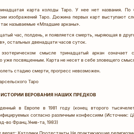
инадцатая карта колоды Таро. У нее нет названия. По
рии изображений Таро. Дюжина первых карт выступают сл
о так называемые «Младшие арканы».
цатый час, полдень, и появляется смерть, ныряющая в друг
в», остальных двенадцати часов суток.
 эзотерическом смысле тринадцатый аркан означает с
о уже посвященным. Карта не несет в себе зловещего смысл
долеть стадию смерти, прогресс невозможен.
арсельского Таро
К ИСТОРИИ ВЕРОВАНИЯ НАШИХ ПРЕДКОВ
денный в Европе в 1981 году (конец второго тысячелет
сифицируемых согласно различным конфессиям (Источник:
Ц
д-во Франц.Унив-та, 1983)
ек верят: Католики Протестанты Не практикующие религиозн