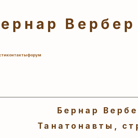
Бернар Вербер
сти
контакты
форум
Бернар Верб
Танатонавты, ст