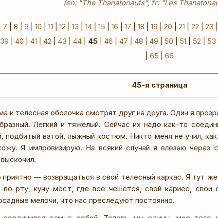
(en: "The Thanatonauts", fr: "Les Thanatonau
|
7
|
8
|
9
|
10
|
11
|
12
|
13
|
14
|
15
|
16
|
17
|
18
|
19
|
20
|
21
|
22
|
23
39
|
40
|
41
|
42
|
43
|
44
|
45
|
46
|
47
|
48
|
49
|
50
|
51
|
52
|
53
|
65
|
66
45-я страница
а и телесная оболочка смотрят друг на друга. Один я прозр
бразный. Легкий и тяжелый. Сейчас их надо как-то соедин
, подбитый ватой, лыжный костюм. Никто меня не учил, как
жу. Я импровизирую. На всякий случай я влезаю через с
 выскочил.
о приятно — возвращаться в свой телесный каркас. Я тут 
у во рту, кучу мест, где все чешется, свой кариес, свои
осадные мелочи, что нас преследуют постоянно.
 соединился сам с собой. Теперь мы едины, мое тело 