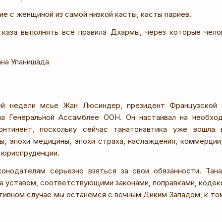
е с женщиной из самой низкой касты, касты париев.
каза выполнять все правила Дхармы, через которые чело
ана Упанишада
й недели мсье Жан Люсиндер, президент Французской Р
на Генеральной Ассамблее ООН. Он настаивал на необхо
онтинент, поскольку сейчас танатонавтика уже вошла 
, эпохи медицины, эпохи страха, наслаждения, коммерции
 юриспруденции.
онодателям серьезно взяться за свои обязанности. Тан
а уставом, соответствующими законами, поправками, кодек
отивном случае мы останемся с вечным Диким Западом, к то