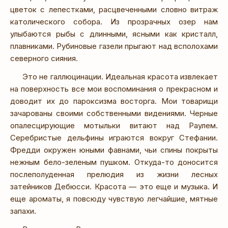
цветок с лепестками, расцвеченными словно витраж
католического собора. Из прозрачных озер нам
улыбаются рыбы с длинными, ясными как кристалл,
плавниками. Рубиновые газели прыгают над всполохами
северного сияния.
Это не галлюцинации. Идеальная красота извлекает
на поверхность все мои воспоминания о прекрасном и
доводит их до пароксизма восторга. Мои товарищи
зачарованы своими собственными видениями. Черные
опалесцирующие мотыльки витают над Раулем.
Серебристые дельфины играются вокруг Стефании.
Фредди окружен юными фавнами, чьи спины покрыты
нежным бело-зеленым пушком. Откуда-то доносится
послеполуденная прелюдия из жизни лесных
затейников Дебюсси. Красота — это еще и музыка. И
еще ароматы, я повсюду чувствую легчайшие, мятные
запахи.