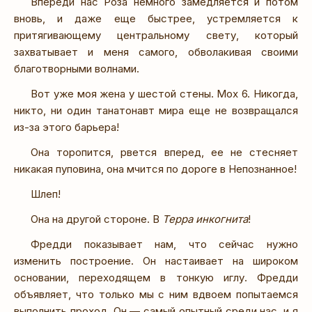
Впереди нас Роза немного замедляется и потом
вновь, и даже еще быстрее, устремляется к
притягивающему центральному свету, который
захватывает и меня самого, обволакивая своими
благотворными волнами.
Вот уже моя жена у шестой стены. Мох 6. Никогда,
никто, ни один танатонавт мира еще не возвращался
из-за этого барьера!
Она торопится, рвется вперед, ее не стесняет
никакая пуповина, она мчится по дороге в Непознанное!
Шлеп!
Она на другой стороне. В
Терра инкогнита
!
Фредди показывает нам, что сейчас нужно
изменить построение. Он настаивает на широком
основании, переходящем в тонкую иглу. Фредди
объявляет, что только мы с ним вдвоем попытаемся
выполнить проход. Он — самый опытный среди нас, и я