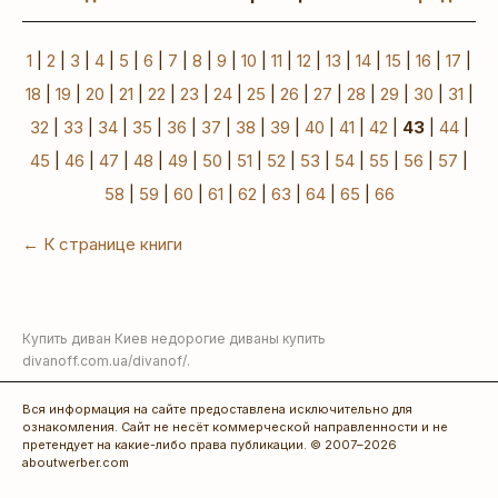
1
|
2
|
3
|
4
|
5
|
6
|
7
|
8
|
9
|
10
|
11
|
12
|
13
|
14
|
15
|
16
|
17
|
18
|
19
|
20
|
21
|
22
|
23
|
24
|
25
|
26
|
27
|
28
|
29
|
30
|
31
|
32
|
33
|
34
|
35
|
36
|
37
|
38
|
39
|
40
|
41
|
42
|
43
|
44
|
45
|
46
|
47
|
48
|
49
|
50
|
51
|
52
|
53
|
54
|
55
|
56
|
57
|
58
|
59
|
60
|
61
|
62
|
63
|
64
|
65
|
66
← К странице книги
Купить диван Киев недорогие диваны купить
divanoff.com.ua/divanof/
.
Вся информация на сайте предоставлена исключительно для
ознакомления. Сайт не несёт коммерческой направленности и не
претендует на какие-либо права публикации. © 2007–2026
aboutwerber.com