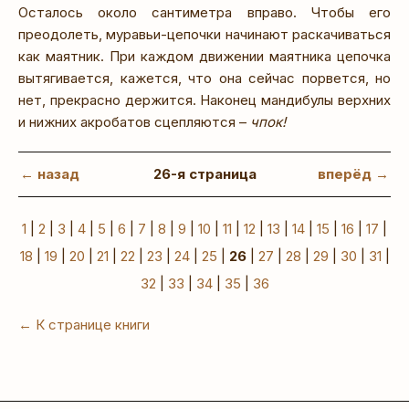
Осталось около сантиметра вправо. Чтобы его
преодолеть, муравьи-цепочки начинают раскачиваться
как маятник. При каждом движении маятника цепочка
вытягивается, кажется, что она сейчас порвется, но
нет, прекрасно держится. Наконец мандибулы верхних
и нижних акробатов сцепляются –
чпок!
← назад
26-я страница
вперёд →
1
|
2
|
3
|
4
|
5
|
6
|
7
|
8
|
9
|
10
|
11
|
12
|
13
|
14
|
15
|
16
|
17
|
18
|
19
|
20
|
21
|
22
|
23
|
24
|
25
|
26
|
27
|
28
|
29
|
30
|
31
|
32
|
33
|
34
|
35
|
36
← К странице книги