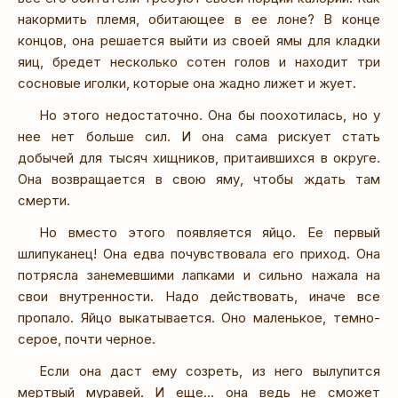
накормить племя, обитающее в ее лоне? В конце
концов, она решается выйти из своей ямы для кладки
яиц, бредет несколько сотен голов и находит три
сосновые иголки, которые она жадно лижет и жует.
Но этого недостаточно. Она бы поохотилась, но у
нее нет больше сил. И она сама рискует стать
добычей для тысяч хищников, притаившихся в округе.
Она возвращается в свою яму, чтобы ждать там
смерти.
Но вместо этого появляется яйцо. Ее первый
шлипуканец! Она едва почувствовала его приход. Она
потрясла занемевшими лапками и сильно нажала на
свои внутренности. Надо действовать, иначе все
пропало. Яйцо выкатывается. Оно маленькое, темно-
серое, почти черное.
Если она даст ему созреть, из него вылупится
мертвый муравей. И еще… она ведь не сможет