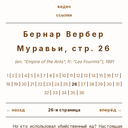
видео
ссылки
Бернар Вербер
Муравьи, стр. 26
(en: "Empire of the Ants", fr: "Les Fourmis"), 1991
1
|
2
|
3
|
4
|
5
|
6
|
7
|
8
|
9
|
10
|
11
|
12
|
13
|
14
|
15
|
16
|
17
|
18
|
19
|
20
|
21
|
22
|
23
|
24
|
25
|
26
|
27
|
28
|
29
|
30
|
31
|
32
|
33
|
34
|
35
|
36
← назад
26-я страница
вперёд →
Но кто использовал убийственный яд? Настоящая