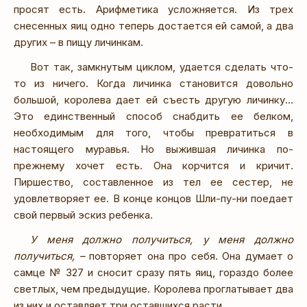
просят есть. Арифметика усложняется. Из трех
снесенных яиц одно теперь достается ей самой, а два
других – в пищу личинкам.
Вот так, замкнутым циклом, удается сделать что-
то из ничего. Когда личинка становится довольно
большой, королева дает ей съесть другую личинку…
Это единственный способ снабдить ее белком,
необходимым для того, чтобы превратиться в
настоящего муравья. Но выжившая личинка по-
прежнему хочет есть. Она корчится и кричит.
Пиршество, составленное из тел ее сестер, не
удовлетворяет ее. В конце концов Шли-пу-ни поедает
свой первый эскиз ребенка.
У меня должно получиться, у меня должно
получиться, –
повторяет она про себя. Она думает о
самце № 327 и сносит сразу пять яиц, гораздо более
светлых, чем предыдущие. Королева проглатывает два
из них и оставляет три оставшихся расти.