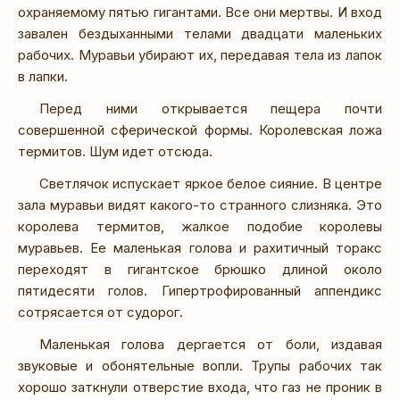
охраняемому пятью гигантами. Все они мертвы. И вход
завален бездыханными телами двадцати маленьких
рабочих. Муравьи убирают их, передавая тела из лапок
в лапки.
Перед ними открывается пещера почти
совершенной сферической формы. Королевская ложа
термитов. Шум идет отсюда.
Светлячок испускает яркое белое сияние. В центре
зала муравьи видят какого-то странного слизняка. Это
королева термитов, жалкое подобие королевы
муравьев. Ее маленькая голова и рахитичный торакс
переходят в гигантское брюшко длиной около
пятидесяти голов. Гипертрофированный аппендикс
сотрясается от судорог.
Маленькая голова дергается от боли, издавая
звуковые и обонятельные вопли. Трупы рабочих так
хорошо заткнули отверстие входа, что газ не проник в