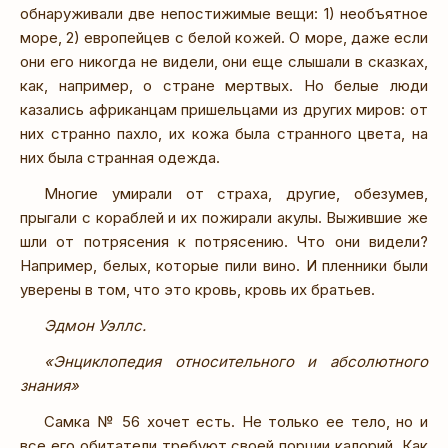
обнаруживали две непостижимые вещи: 1) необъятное
море, 2) европейцев с белой кожей. О море, даже если
они его никогда не видели, они еще слышали в сказках,
как, например, о стране мертвых. Но белые люди
казались африканцам пришельцами из других миров: от
них странно пахло, их кожа была странного цвета, на
них была странная одежда.
Многие умирали от страха, другие, обезумев,
прыгали с кораблей и их пожирали акулы. Выжившие же
шли от потрясения к потрясению. Что они видели?
Например, белых, которые пили вино. И пленники были
уверены в том, что это кровь, кровь их братьев.
Эдмон Уэллс.
«Энциклопедия относительного и абсолютного
знания»
Самка № 56 хочет есть. Не только ее тело, но и
все его обитатели требуют своей порции калорий. Как