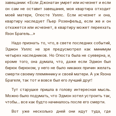
завещании: «Если Джонатан умрет или исчезнет и если
он сам не оставит завещания, моя квартира отходит
моей матери, Огюсте Уэллс. Если исчезнет и она,
квартиру наследует Пьер Розенфельд, если же и он
откажется или исчезнет, в квартиру может переехать
Язон Брагель…»
Надо признать то, что, в свете последних событий,
Эдмон Уэллс не зря предусмотрел как минимум
четырех наследников. Но Огюста была не суеверна, и,
кроме того, она думала, что, даже если Эдмон был
бирюк бирюком, у него не было никаких причин желать
смерти своему племяннику и своей матери. А уж Язона
Брагеля, так тот и вовсе был его лучший друг!
Тут старушке пришла в голову интересная мысль.
Можно было подумать, что Эдмон хотел устроить так,
чтобы… все как будто начиналось после его смерти.
Вот уже несколько дней они идут туда, где