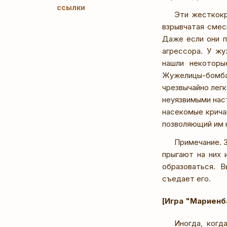
ссылки
Эти жесткокр
взрывчатая смес
Даже если они п
агрессора. У ж
нашли некоторы
Жужелицы-бомба
чрезвычайно легк
неуязвимыми наст
насекомые крича
позволяющий им 
Примечание. З
прыгают на них 
образоваться. 
съедает его.
[Игра "Мариенб
Иногда, когд