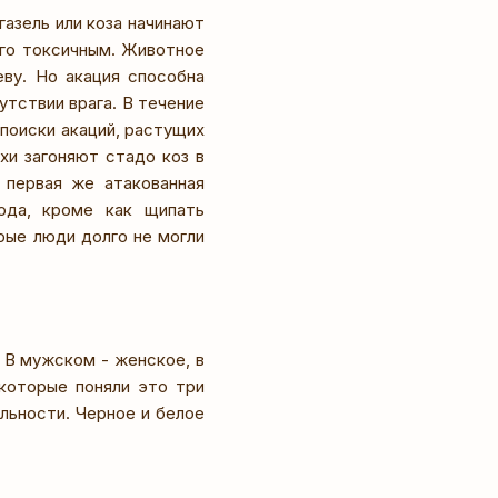
азель или коза начинают
его токсичным. Животное
еву. Но акация способна
тствии врага. В течение
поиски акаций, растущих
хи загоняют стадо коз в
 первая же атакованная
ода, кроме как щипать
рые люди долго не могли
. В мужском - женское, в
 которые поняли это три
льности. Черное и белое