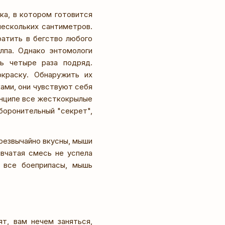
ка, в котором готовится
нескольких сантиметров.
ратить в бегство любого
лпа. Однако энтомологи
ь четыре раза подряд.
краску. Обнаружить их
ами, они чувствуют себя
инципе все жесткокрылые
боронительный "секрет",
чрезвычайно вкусны, мыши
ывчатая смесь не успела
т все боеприпасы, мышь
т, вам нечем заняться,