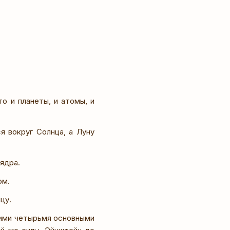
о и планеты, и атомы, и
 вокруг Солнца, a Луну
ядра.
ом.
цу.
тими четырьмя основными