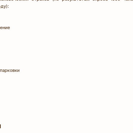
ду):
жение
 парковки
]