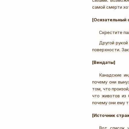
силами. Возможн
самой смерти хот
[Осязательный 
Скрестите пал
Другой рукой
поверхности. Зак
[Вендаты]
Канадские ин
почему они выну
том, что произой
что животов из 
почему они ему 
[Источник страх
Вот список ч