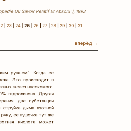
pedie Du Savoir Relatif Et Absolu"), 1993
22
|
23
|
24
|
25
|
26
|
27
|
28
|
29
|
30
|
31
вперёд →
ским ружьем". Когда ее
рела. Это происходит в
азных желез насекомого.
0% гидрохинона. Другая
орания, две субстанции
я струйка дыма азотной
руку, ее пушечка тут же
Азотная кислота может