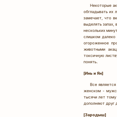
Некоторые ак
обгладывать их 
замечает, что в
выделять запах,
нескольких мину
слишком далеко д
огороженное про
животными акац
токсичную листву
понять.
[Инь и Ян]
Все является 
женском - мужск
тысячи лет тому
дополняют друг д
[Зародыш]