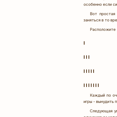
особенно если си
Вот простая 
заняться в то вр
Расположите 
I
I I I
I I I I I
I I I I I I I
Каждый по оч
игры - вынудить 
Следующая ул