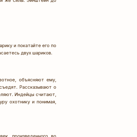
ой же силы. Эйнштейн до
рику и покатайте его по
асаетесь двух шариков.
вотное, объясняют ему,
 съедят. Рассказывают о
еляют. Индейцы считают,
уру охотнику и понимая,
век, произведенного во