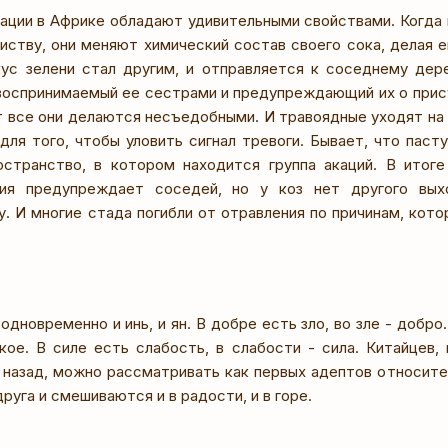
ации в Африке обладают удивительными свойствами. Когда г
листву, они меняют химический состав своего сока, делая 
кус зелени стал другим, и отправляется к соседнему дер
 воспринимаемый ее сестрами и предупреждающий их о прису
т все они делаются несъедобными. И травоядные уходят на 
ля того, чтобы уловить сигнал тревоги. Бывает, что пасту
странство, в котором находится группа акаций. В итоге
ия предупреждает соседей, но у коз нет другого вых
. И многие стада погибли от отравления по причинам, кото
одновременно и инь, и ян. В добре есть зло, во зле - добро
ое. В силе есть слабость, в слабости - сила. Китайцев,
 назад, можно рассматривать как первых адептов относите
руга и смешиваются и в радости, и в горе.