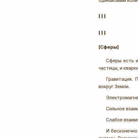
одинаковым коли
I I I
I I I
[Сферы]
Сферы есть и
частицы, и кварк
Гравитация. 
вокруг Земли.
Электромагне
Сильное взаи
Слабое взаим
И бесконечно