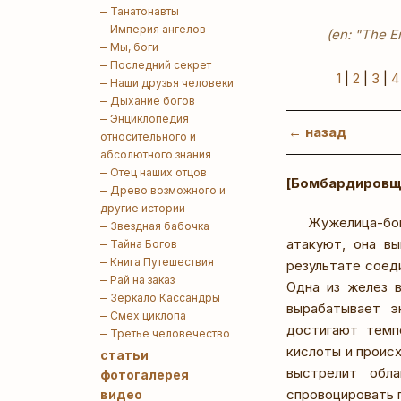
Танатонавты
Империя ангелов
(en: "The E
Мы, боги
Последний секрет
1
|
2
|
3
|
4
Наши друзья человеки
Дыхание богов
Энциклопедия
← назад
относительного и
абсолютного знания
Отец наших отцов
[Бомбардировщ
Древо возможного и
другие истории
Жужелица-бом
Звездная бабочка
атакуют, она в
Тайна Богов
Книга Путешествия
результате соед
Рай на заказ
Одна из желез 
Зеркало Кассандры
вырабатывает э
Смех циклопа
достигают темп
Третье человечество
кислоты и проис
статьи
выстрелит обл
фотогалерея
спровоцировать 
видео