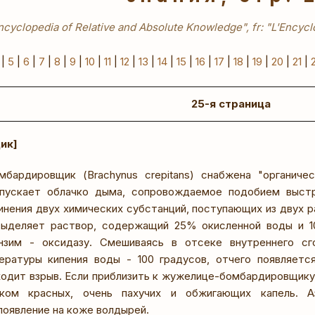
ncyclopedia of Relative and Absolute Knowledge", fr: "L'Encyclo
|
5
|
6
|
7
|
8
|
9
|
10
|
11
|
12
|
13
|
14
|
15
|
16
|
17
|
18
|
19
|
20
|
21
|
25-я страница
ик]
бардировщик (Brachynus crepitans) снабжена "органиче
ыпускает облачко дыма, сопровождаемое подобием выст
инения двух химических субстанций, поступающих из двух р
выделяет раствор, содержащий 25% окисленной воды и 1
нзим - оксидазу. Смешиваясь в отсеке внутреннего сг
ературы кипения воды - 100 градусов, отчего появляетс
ходит взрыв. Если приблизить к жужелице-бомбардировщику 
аком красных, очень пахучих и обжигающих капель. 
появление на коже волдырей.