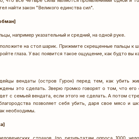
о, что все четыре силы являются проявлениями одной и т
ел найти закон "Великого единства сил".
обман]
ьцы, например указательный и средний, на одной руке.
 положите на стол шарик. Прижмите скрещенные пальцы к ша
ройте глаза. У вас появится такое ощущение, как будто вы к
дейцы вендаты (остров Гурон) перед тем, как убить жи
ждены это сделать. Зверю громко говорят о том, что его
дет с семьей вендата, если этого не сделать. А потом стр
благородства позволяет себя убить, даря свое мясо и шк
так необходимы.
а]
еловеческих страхов (по результатам опроса 1000 чело