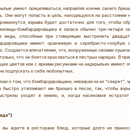
ылые умеют прицеливаться, направляя кончик своего брюш
ь. Они могут попасть в цель, находящуюся на расстоянии 
ромахнутся, взрыва будет достаточно для того, чтобы об
ужелицы-бомбардировщика в запасе обычно три-четыре за
е виды, способные при стимуляции выстрелить двадцат
рдировщики имеют оранжевую и серебристо-голубую о
о. Создается впечатление, что, вооруженные своими пушечк
олько, что не боятся красоваться в пестрых нарядах. В пр
щих цветов или с яркими рисунками на надкрыльях имеют о
не подпускать к себе любопытных.
ная о том, что бомбардировщики, невзирая на их "секрет", 
и быстро утапливают им брюшко в песок, так, чтобы взр
Выстрелы уходят в землю, и, когда насекомое истрати
ада"]
а вы ждете в ресторане блюд, которые долго не принося