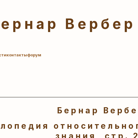
Бернар Вербер
сти
контакты
форум
Бернар Верб
лопедия относительног
знания, стр. 