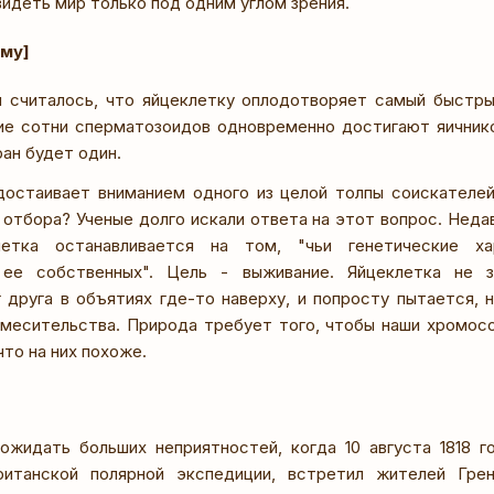
видеть мир только под одним углом зрения.
ому]
 считалось, что яйцеклетку оплодотворяет самый быстры
ие сотни сперматозоидов одновременно достигают яичник
ран будет один.
достаивает вниманием одного из целой толпы соискателей
 отбора? Ученые долго искали ответа на этот вопрос. Неда
летка останавливается на том, "чьи генетические ха
ее собственных". Цель - выживание. Яйцеклетка не з
друга в объятиях где-то наверху, и попросту пытается, 
месительства. Природа требует того, чтобы наши хромос
что на них похоже.
жидать больших неприятностей, когда 10 августа 1818 г
ританской полярной экспедиции, встретил жителей Грен