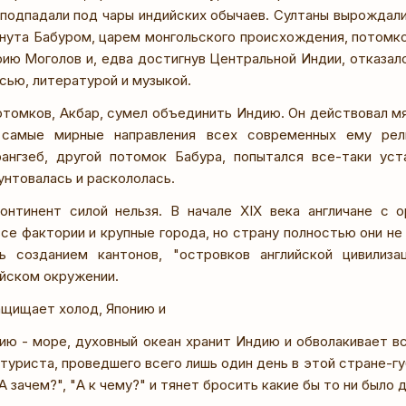
 подпадали под чары индийских обычаев. Султаны вырождали
гнута Бабуром, царем монгольского происхождения, потомко
рию Моголов и, едва достигнув Центральной Индии, отказал
сью, литературой и музыкой.
отомков, Акбар, сумел объединить Индию. Он действовал мя
самые мирные направления всех современных ему рели
ангзеб, другой потомок Бабура, попытался все-таки уст
унтовалась и раскололась.
онтинент силой нельзя. В начале XIX века англичане с 
се фактории и крупные города, но страну полностью они не
сь созданием кантонов, "островков английской цивилиза
йском окружении.
ащищает холод, Японию и
ию - море, духовный океан хранит Индию и обволакивает все
туриста, проведшего всего лишь один день в этой стране-г
А зачем?", "А к чему?" и тянет бросить какие бы то ни было д