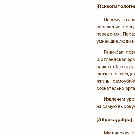
[Психопатологи
Почему столь
поражение всег
поведения. Пора
умнейшие люди и
Ганнибал пов
Шотландская арм
приказ об отсту
сказать о звезда
жизнь самоубий
сознательно орг
Извлечем уро
на самую высоку
[Абракадабра]
Магическая ф