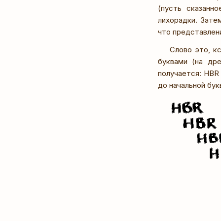
(пусть сказанн
лихорадки. Зате
что представлени
Слово это, к
буквами (на др
получается: HBR 
до начальной бук