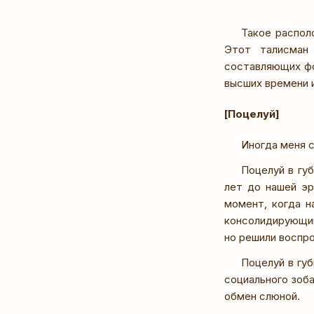
Такое распол
Этот талисман
составляющих фо
высших времени 
[Поцелуй]
Иногда меня с
Поцелуй в гу
лет до нашей эр
момент, когда н
консолидирующий
но решили воспро
Поцелуй в гу
социального зоба
обмен слюной.