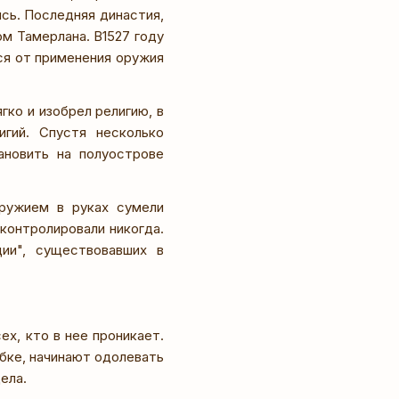
сь. Последняя династия,
м Тамерлана. В1527 году
ся от применения оружия
гко и изобрел религию, в
гий. Спустя несколько
ановить на полуострове
оружием в руках сумели
 контролировали никогда.
ции", существовавших в
х, кто в нее проникает.
убке, начинают одолевать
ела.