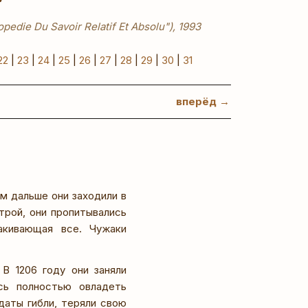
pedie Du Savoir Relatif Et Absolu"), 1993
22
|
23
|
24
|
25
|
26
|
27
|
28
|
29
|
30
|
31
вперёд →
м дальше они заходили в
трой, они пропитывались
акивающая все. Чужаки
В 1206 году они заняли
сь полностью овладеть
даты гибли, теряли свою