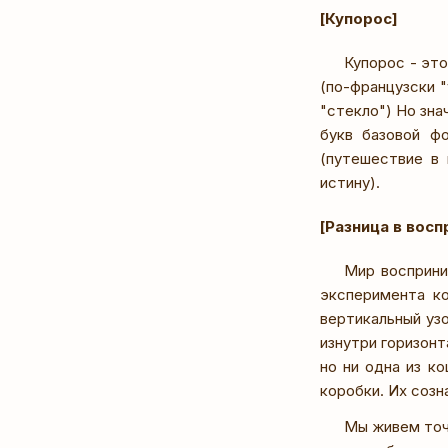
[Купорос]
Купорос - это
(по-французски "
"стекло") Но зна
букв базовой фо
(путешествие в г
истину).
[Разница в восп
Мир восприни
эксперимента к
вертикальный уз
изнутри горизонт
но ни одна из к
коробки. Их созн
Мы живем точн