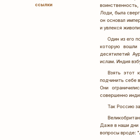
ссылки
воинственность,
Лоди, была свер
он основал импе
и увлекся живопи
Один из его п
которую вошли 
десятилетий Аур
ислам. Индия взб
Взять этот к
подчинить себе в
Они ограничили
совершенно инди
Так Россию з
Великобритан
Даже в наши дни 
вопросы вроде: "