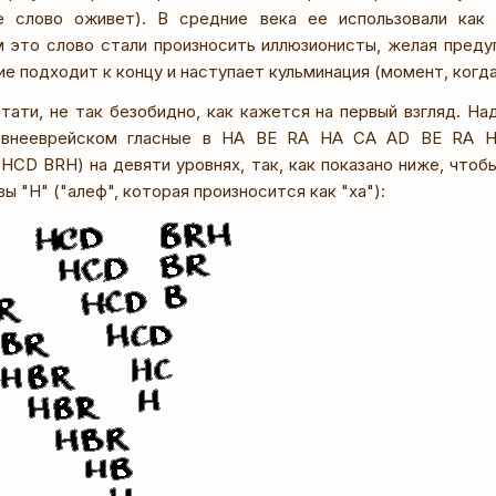
ое слово оживет). В средние века ее использовали как 
м это слово стали произносить иллюзионисты, желая преду
е подходит к концу и наступает кульминация (момент, когд
стати, не так безобидно, как кажется на первый взгляд. На
евнееврейском гласные в НА BE RA НА СА AD BE RA Н
HCD BRH) на девяти уровнях, так, как показано ниже, чтоб
вы "Н" ("алеф", которая произносится как "ха"):