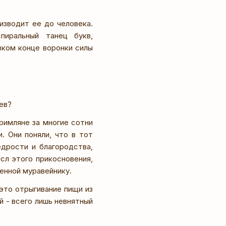
изводит ее до человека.
пиральный танец букв,
зком конце воронки силы
ев?
римляне за многие сотни
. Они поняли, что в тот
едрости и благородства,
сл этого прикосновения,
енной муравейнику.
это отрыгивание пищи из
й - всего лишь невнятный