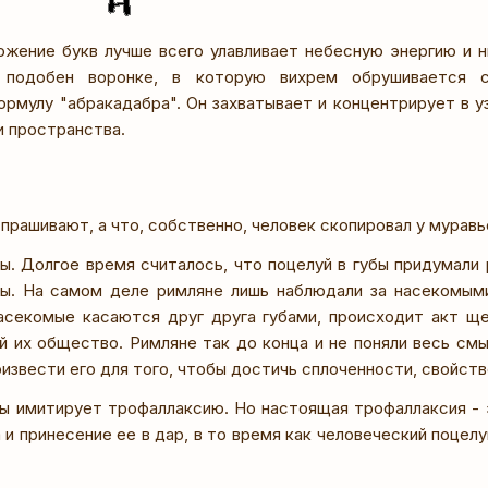
ожение букв лучше всего улавливает небесную энергию и н
 подобен воронке, в которую вихрем обрушивается с
рмулу "абракадабра". Он захватывает и концентрирует в у
и пространства.
прашивают, а что, собственно, человек скопировал у муравь
бы. Долгое время считалось, что поцелуй в губы придумали 
ы. На самом деле римляне лишь наблюдали за насекомыми
асекомые касаются друг друга губами, происходит акт щ
 их общество. Римляне так до конца и не поняли весь смы
извести его для того, чтобы достичь сплоченности, свойств
бы имитирует трофаллаксию. Но настоящая трофаллаксия - 
 и принесение ее в дар, в то время как человеческий поцелу