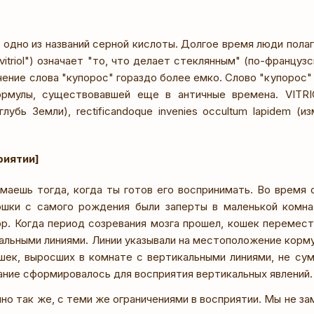
 одно из названий серной кислоты. Долгое время люди полаг
vitriol") означает "то, что делает стеклянным" (по-французс
чение слова "купорос" гораздо более емко. Слово "купорос"
рмулы, существовавшей еще в античные времена. VITRIOL: 
лубь Земли), rectificandoque invenies occultum lapidem (
риятии]
маешь тогда, когда ты готов его воспринимать. Во время 
ошки с самого рождения были заперты в маленькой комна
ор. Когда период созревания мозга прошел, кошек перемест
альными линиями. Линии указывали на местоположение корму
ошек, выросших в комнате с вертикальными линиями, не сум
ание сформировалось для восприятия вертикальных явлений.
о так же, с теми же ограничениями в восприятии. Мы не за