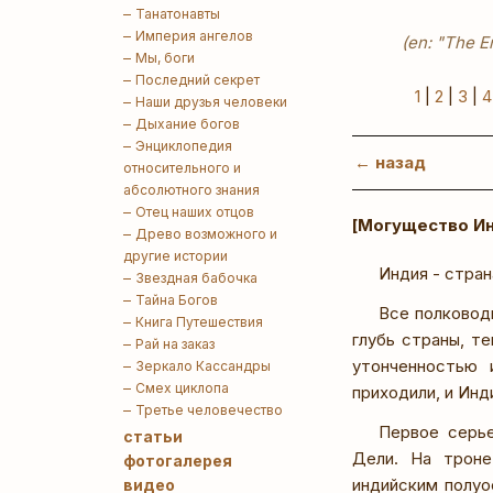
Танатонавты
Империя ангелов
(en: "The E
Мы, боги
Последний секрет
1
|
2
|
3
|
4
Наши друзья человеки
Дыхание богов
Энциклопедия
← назад
относительного и
абсолютного знания
Отец наших отцов
[Могущество И
Древо возможного и
другие истории
Индия - стра
Звездная бабочка
Тайна Богов
Все полковод
Книга Путешествия
глубь страны, т
Рай на заказ
утонченностью 
Зеркало Кассандры
Смех циклопа
приходили, и Инд
Третье человечество
Первое серье
статьи
Дели. На троне
фотогалерея
индийским полуо
видео