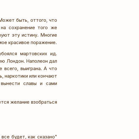
ожет быть, оттого, что
 на сохранение того же
вуют эту истину. Многие
мое красивое поражение.
убоялся мартовских ид.
ею Лондон. Наполеон дал
 всего, выиграна. А что
ь, наркотики или кончают
 вынести славы и сами
ется желание взобраться
все будет, как сказано"