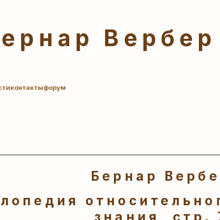
Бернар Вербер
сти
контакты
форум
Бернар Верб
лопедия относительног
знания, стр. 