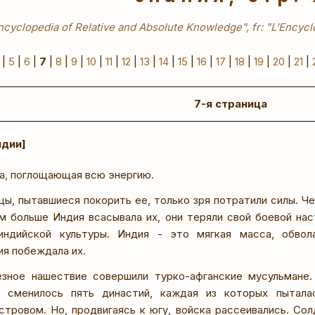
ncyclopedia of Relative and Absolute Knowledge", fr: "L'Encyclo
|
5
|
6
|
7
|
8
|
9
|
10
|
11
|
12
|
13
|
14
|
15
|
16
|
17
|
18
|
19
|
20
|
21
|
7-я страница
ндии]
на, поглощающая всю энергию.
цы, пытавшиеся покорить ее, только зря потратили силы. Че
ем больше Индия всасывала их, они теряли свой боевой нас
индийской культуры. Индия - это мягкая масса, обвол
ия побеждала их.
зное нашествие совершили турко-афганские мусульмане. 
 сменилось пять династий, каждая из которых пытала
стровом. Но, продвигаясь к югу, войска рассеивались. Сол