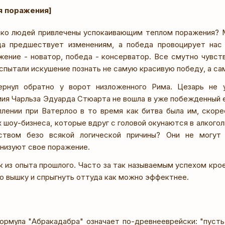
я поражения]
ко людей привлечены успокаивающим теплом поражения? М
да предшествует изменениям, а победа провоцирует нас
жение - новатор, победа - консерватор. Все смутно чувст
спытали искушение познать не самую красивую победу, а са
ернул обратно у ворот низложенного Рима. Цезарь не 
ия Чарльза Эдуарда Стюарта не вошла в уже побежденный 
плении при Ватерлоо в то время как битва была им, скорее
х шоу-бизнеса, которые вдруг с головой окунаются в алкогол
ством безо всякой логической причины? Они не могут
анизуют свое поражение.
к из опыта прошлого. Часто за так называемым успехом кро
ю вышку и спрыгнуть оттуда как можно эффектнее.
ормула "Абракадабра" означает по-древнееврейски: "пусть 