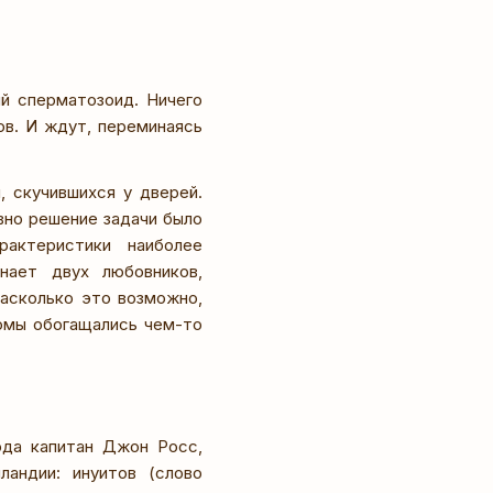
й сперматозоид. Ничего
ов. И ждут, переминаясь
, скучившихся у дверей.
вно решение задачи было
рактеристики наиболее
нает двух любовников,
насколько это возможно,
омы обогащались чем-то
ода капитан Джон Росс,
ландии: инуитов (слово