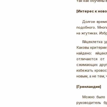
так как обучены 
[Интерес к нов
Долгое время
подобного. Мног
на жгутиках. Изб
Яйцеклетка у
Каковы критерии
найдено: яйцек
отличаются от 
сжимающих друг 
избежать кровос
новым, а не тем, 
[Гренландия]
Можно было о
руководитель б