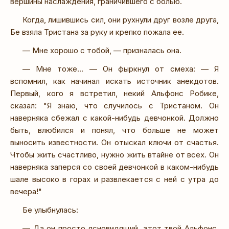
вершины наслаждения, граничившего с болью.
Когда, лишившись сил, они рухнули друг возле друга,
Бе взяла Тристана за руку и крепко пожала ее.
— Мне хорошо с тобой, — призналась она.
— Мне тоже... — Он фыркнул от смеха: — Я
вспомнил, как начинал искать источник анекдотов.
Первый, кого я встретил, некий Альфонс Робике,
сказал: "Я знаю, что случилось с Тристаном. Он
наверняка сбежал с какой-нибудь девчонкой. Должно
быть, влюбился и понял, что больше не может
выносить известности. Он отыскал ключи от счастья.
Чтобы жить счастливо, нужно жить втайне от всех. Он
наверняка заперся со своей девчонкой в каком-нибудь
шале высоко в горах и развлекается с ней с утра до
вечера!"
Бе улыбнулась:
— Да он просто ясновидящий, этот твой Альфонс.