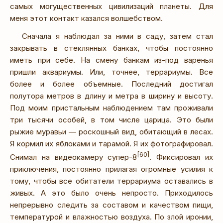
самых могущественных цивилизаций планеты. Для
меня этот контакт казался волшебством.
Сначала я наблюдал за ними в саду, затем стал
закрывать в стеклянных банках, чтобы постоянно
иметь при себе. На смену банкам из-под варенья
пришли аквариумы. Или, точнее, террариумы. Все
более и более объемные. Последний достигал
полутора метров в длину и метра в ширину и высоту.
Под моим пристальным наблюдением там проживали
три тысячи особей, в том числе царица. Это были
рыжие муравьи — роскошный вид, обитающий в лесах.
Я кормил их яблоками и тарамой. Я их фотографировал.
[60]
Снимал на видеокамеру супер-8
. Фиксировал их
приключения, постоянно прилагая огромные усилия к
тому, чтобы все обитатели террариума оставались в
живых. А это было очень непросто. Приходилось
непрерывно следить за составом и качеством пищи,
температурой и влажностью воздуха. По злой иронии,