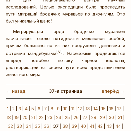
исследований. Целью экспедиции было проследить
пути миграций бродячих муравьев по джунглям. Это
был уникальный шанс!
Мигрирующая орда бродячих муравьев
насчитывает около пятидесяти миллионов особей,
причем большинство из них вооружены длинными и
[61]
острыми мандибулами
. Насекомые продвигаются
вперед подобно потоку черной кислоты,
растворяющей на своем пути всех представителей
животного мира.
← назад
37-я страница
вперёд →
1
|
2
|
3
|
4
|
5
|
6
|
7
|
8
|
9
|
10
|
11
|
12
|
13
|
14
|
15
|
16
|
17
|
18
|
19
|
20
|
21
|
22
|
23
|
24
|
25
|
26
|
27
|
28
|
29
|
30
|
31
|
32
|
33
|
34
|
35
|
36
|
37
|
38
|
39
|
40
|
41
|
42
|
43
|
44
|