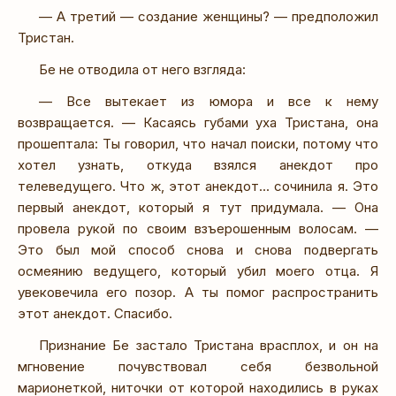
— А третий — создание женщины? — предположил
Тристан.
Бе не отводила от него взгляда:
— Все вытекает из юмора и все к нему
возвращается. — Касаясь губами уха Тристана, она
прошептала: Ты говорил, что начал поиски, потому что
хотел узнать, откуда взялся анекдот про
телеведущего. Что ж, этот анекдот... сочинила я. Это
первый анекдот, который я тут придумала. — Она
провела рукой по своим взъерошенным волосам. —
Это был мой способ снова и снова подвергать
осмеянию ведущего, который убил моего отца. Я
увековечила его позор. А ты помог распространить
этот анекдот. Спасибо.
Признание Бе застало Тристана врасплох, и он на
мгновение почувствовал себя безвольной
марионеткой, ниточки от которой находились в руках