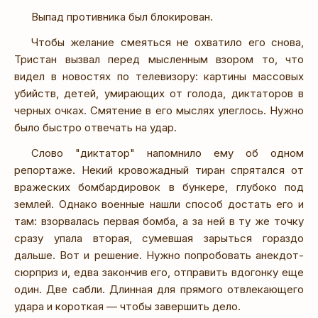
Выпад противника был блокирован.
Чтобы желание смеяться не охватило его снова,
Тристан вызвал перед мысленным взором то, что
видел в новостях по телевизору: картины массовых
убийств, детей, умирающих от голода, диктаторов в
черных очках. Смятение в его мыслях улеглось. Нужно
было быстро отвечать на удар.
Слово "диктатор" напомнило ему об одном
репортаже. Некий кровожадный тиран спрятался от
вражеских бомбардировок в бункере, глубоко под
землей. Однако военные нашли способ достать его и
там: взорвалась первая бомба, а за ней в ту же точку
сразу упала вторая, сумевшая зарыться гораздо
дальше. Вот и решение. Нужно попробовать анекдот-
сюрприз и, едва закончив его, отправить вдогонку еще
один. Две сабли. Длинная для прямого отвлекающего
удара и короткая — чтобы завершить дело.