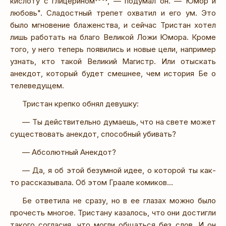
кислоту с глицерином
, — подумал он. — Юмор и
любовь". Сладостный трепет охватил и его ум. Это
было мгновение блаженства, и сейчас Тристан хотел
лишь работать на благо Великой Ложи Юмора. Кроме
того, у него теперь появились и новые цели, например
узнать, кто такой Великий Магистр. Или отыскать
анекдот, который будет смешнее, чем история Бе о
телеведущем.
Тристан крепко обнял девушку:
— Ты действительно думаешь, что на свете может
существовать анекдот, способный убивать?
— Абсолютный Анекдот?
— Да, я об этой безумной идее, о которой ты как-
то рассказывала. Об этом Граале комиков...
Бе ответила не сразу, но в ее глазах можно было
прочесть многое. Тристану казалось, что они достигли
такого согласия, что могли общаться без слов. И он