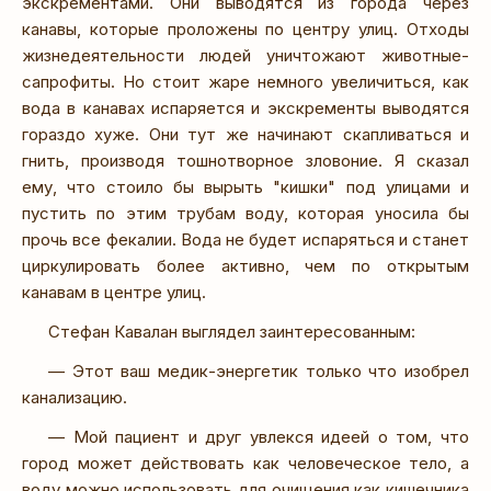
экскрементами. Они выводятся из города через
канавы, которые проложены по центру улиц. Отходы
жизнедеятельности людей уничтожают животные-
сапрофиты. Но стоит жаре немного увеличиться, как
вода в канавах испаряется и экскременты выводятся
гораздо хуже. Они тут же начинают скапливаться и
гнить, производя тошнотворное зловоние. Я сказал
ему, что стоило бы вырыть "кишки" под улицами и
пустить по этим трубам воду, которая уносила бы
прочь все фекалии. Вода не будет испаряться и станет
циркулировать более активно, чем по открытым
канавам в центре улиц.
Стефан Кавалан выглядел заинтересованным:
— Этот ваш медик-энергетик только что изобрел
канализацию.
— Мой пациент и друг увлекся идеей о том, что
город может действовать как человеческое тело, а
воду можно использовать для очищения как кишечника