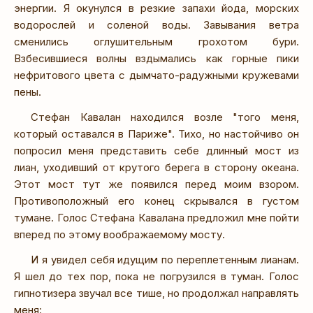
энергии. Я окунулся в резкие запахи йода, морских
водорослей и соленой воды. Завывания ветра
сменились оглушительным грохотом бури.
Взбесившиеся волны вздымались как горные пики
нефритового цвета с дымчато-радужными кружевами
пены.
Стефан Кавалан находился возле "того меня,
который оставался в Париже". Тихо, но настойчиво он
попросил меня представить себе длинный мост из
лиан, уходивший от крутого берега в сторону океана.
Этот мост тут же появился перед моим взором.
Противоположный его конец скрывался в густом
тумане. Голос Стефана Кавалана предложил мне пойти
вперед по этому воображаемому мосту.
И я увидел себя идущим по переплетенным лианам.
Я шел до тех пор, пока не погрузился в туман. Голос
гипнотизера звучал все тише, но продолжал направлять
меня: