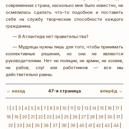
современная страна, насколько мне было известно, не
осмелилась сделать что-то подобное и поставить
себе на службу творческие способности каждого
гражданина.
— В Атлантиде нет правительства?
— Мудрецы нужны лишь для того, чтобы принимать
коллективные решения, но они не являются
руководителями. Нет ни полиции, ни армии, ни хозяев,
ни рабов, слуг или работников — все мы
действительно равны.
← назад
47-я страница
вперёд →
1
|
2
|
3
|
4
|
5
|
6
|
7
|
8
|
9
|
10
|
11
|
12
|
13
|
14
|
15
|
16
|
17
|
18
|
19
|
20
|
21
|
22
|
23
|
24
|
25
|
26
|
27
|
28
|
29
|
30
|
31
|
32
|
33
|
34
|
35
|
36
|
37
|
38
|
39
|
40
|
41
|
42
|
43
|
44
|