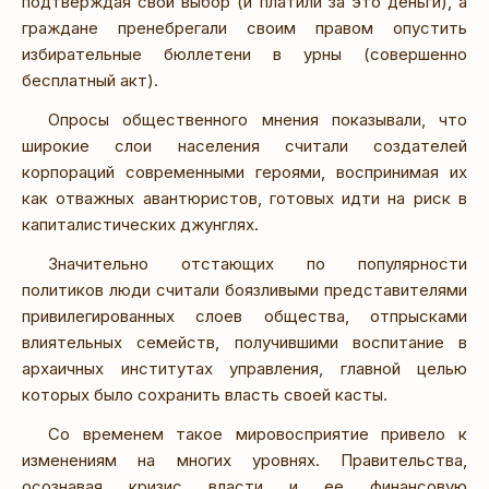
подтверждая свой выбор (и платили за это деньги), а
граждане пренебрегали своим правом опустить
избирательные бюллетени в урны (совершенно
бесплатный акт).
Опросы общественного мнения показывали, что
широкие слои населения считали создателей
корпораций современными героями, воспринимая их
как отважных авантюристов, готовых идти на риск в
капиталистических джунглях.
Значительно отстающих по популярности
политиков люди считали боязливыми представителями
привилегированных слоев общества, отпрысками
влиятельных семейств, получившими воспитание в
архаичных институтах управления, главной целью
которых было сохранить власть своей касты.
Со временем такое мировосприятие привело к
изменениям на многих уровнях. Правительства,
осознавая кризис власти и ее финансовую