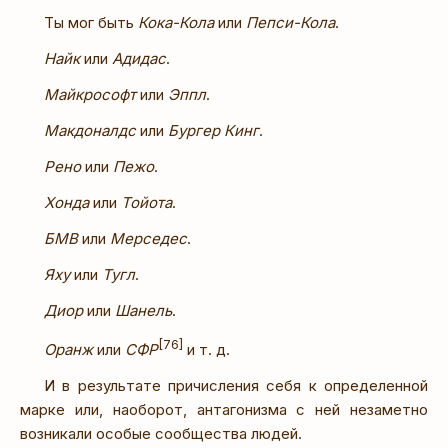
Ты мог быть
Кока-Кола
или
Пепси-Кола
.
Найк
или
Адидас
.
Майкрософт
или
Эппл
.
Макдоналдс
или
Бургер Кинг
.
Рено
или
Пежо
.
Хонда
или
Тойота
.
БМВ
или
Мерседес
.
Яху
или
Тугл
.
Диор
или
Шанель
.
[76]
Оранж
или
СФР
и т. д.
И в результате причисления себя к определенной
марке или, наоборот, антагонизма с ней незаметно
возникали особые сообщества людей.