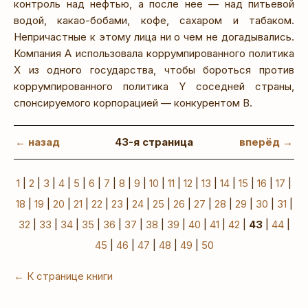
контроль над нефтью, а после нее — над питьевой
водой, какао-бобами, кофе, сахаром и табаком.
Непричастные к этому лица ни о чем не догадывались.
Компания А использовала коррумпированного политика
X из одного государства, чтобы бороться против
коррумпированного политика Y соседней страны,
спонсируемого корпорацией — конкурентом В.
← назад
43-я страница
вперёд →
1
|
2
|
3
|
4
|
5
|
6
|
7
|
8
|
9
|
10
|
11
|
12
|
13
|
14
|
15
|
16
|
17
|
18
|
19
|
20
|
21
|
22
|
23
|
24
|
25
|
26
|
27
|
28
|
29
|
30
|
31
|
32
|
33
|
34
|
35
|
36
|
37
|
38
|
39
|
40
|
41
|
42
|
43
|
44
|
45
|
46
|
47
|
48
|
49
|
50
← К странице книги