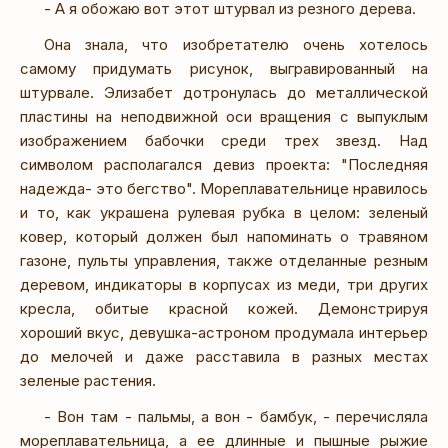
- А я обожаю вот этот штурвал из резного дерева.
Она знала, что изобретателю очень хотелось
самому придумать рисунок, выгравированный на
штурвале. Элизабет дотронулась до металлической
пластины на неподвижной оси вращения с выпуклым
изображением бабочки среди трех звезд. Над
символом располагался девиз проекта: "Последняя
надежда- это бегство". Мореплавательнице нравилось
и то, как украшена рулевая рубка в целом: зеленый
ковер, который должен был напоминать о травяном
газоне, пульты управления, также отделанные резным
деревом, индикаторы в корпусах из меди, три других
кресла, обитые красной кожей. Демонстрируя
хороший вкус, девушка-астроном продумала интерьер
до мелочей и даже расставила в разных местах
зеленые растения.
- Вон там - пальмы, а вон - бамбук, - перечисляла
мореплавательница, а ее длинные и пышные рыжие