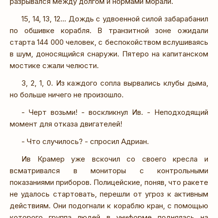
разрывался между долгом и нормами морали.
15, 14, 13, 12... Дождь с удвоенной силой забарабанил
по обшивке корабля. В транзитной зоне ожидали
старта 144 000 человек, с беспокойством вслушиваясь
в шум, доносящийся снаружи. Пятеро на капитанском
мостике сжали челюсти.
3, 2, 1, 0. Из каждого сопла вырвались клубы дыма,
но больше ничего не произошло.
- Черт возьми! - воскликнул Ив. - Неподходящий
момент для отказа двигателей!
- Что случилось? - спросил Адриан.
Ив Крамер уже вскочил со своего кресла и
всматривался в мониторы с контрольными
показаниями приборов. Полицейские, поняв, что ракете
не удалось стартовать, перешли от угроз к активным
действиям. Они подогнали к кораблю кран, с помощью
которого группа людей в униформе поднялась на