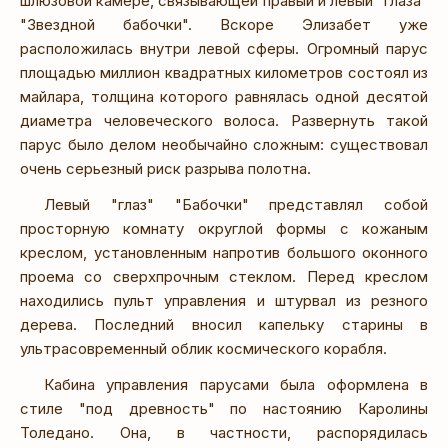
шлюзовой камере, связывающей правый и левый "глаза"
"Звездной бабочки". Вскоре Элизабет уже
расположилась внутри левой сферы. Огромный парус
площадью миллион квадратных километров состоял из
майлара, толщина которого равнялась одной десятой
диаметра человеческого волоса. Развернуть такой
парус было делом необычайно сложным: существовал
очень серьезный риск разрыва полотна.
Левый "глаз" "Бабочки" представлял собой
просторную комнату округлой формы с кожаным
креслом, установленным напротив большого оконного
проема со сверхпрочным стеклом. Перед креслом
находились пульт управления и штурвал из резного
дерева. Последний вносил капельку старины в
ультрасовременный облик космического корабля.
Кабина управления парусами была оформлена в
стиле "под древность" по настоянию Каролины
Толедано. Она, в частности, распорядилась