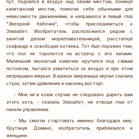
пут, поднялся в воздух над своим местом, покинул
капитанский мостик, помогая себе обычными для
невесомости движениями, и направился в левый глаз
"Звездной бабочки", чтобы присоединиться к
Элизабет. Изобретатель расположился рядом с
занятой делом мореплавательницей, расстегнул
скафандр и освободил котенка. Тот был поражен тем,
что пол не торопится на встречу с его лапами.
Маленький мохнатый комочек крутился под самым
потолком, пытался ухватиться за воздух и при этом
непрерывно мяукал. В криках звереныша звучал сначала
страх, затем удивление и наконец восторг.
- Мне ни в коем случае не следовало дарить вам
этого кота, - сказала Элизабет, не отводя глаз от
панели управления.
- Мы смогли стартовать именно благодаря ему.
Крутанув Домино, изобретатель приблизился к
женщине.