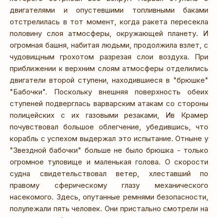
двигателями и опустевшими топливными баками
отстрелилась в тот момент, когда ракета пересекла
половину слоя атмосферы, окружающей планету. И
огромная башня, набитая людьми, продолжила взлет, с
чудовищным грохотом разрезая слои воздуха. При
приближении к верхним слоям атмосферы отделились
двигатели второй ступени, находившиеся в "брюшке"
"Бабочки". Поскольку внешняя поверхность обеих
ступеней подверглась варварским атакам со стороны
полицейских с их газовыми резаками, Ив Крамер
почувствовал большое облегчение, убедившись, что
корабль с успехом выдержал это испытание. Отныне у
"Звездной бабочки" больше не было брюшка - только
огромное туловище и маленькая голова. О скорости
судна свидетельствовал ветер, хлеставший по
правому сферическому глазу механического
насекомого. Здесь, опутанные ремнями безопасности,
полулежали пять человек. Они пристально смотрели на