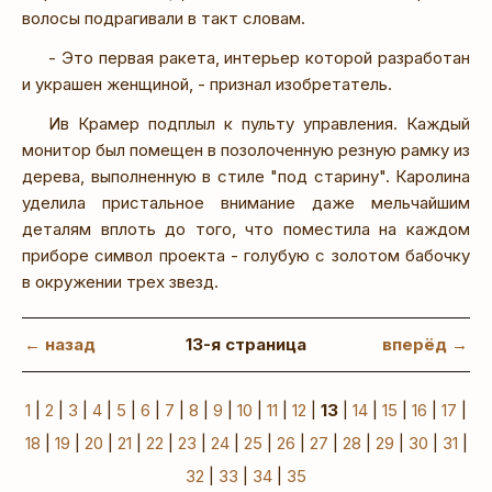
волосы подрагивали в такт словам.
- Это первая ракета, интерьер которой разработан
и украшен женщиной, - признал изобретатель.
Ив Крамер подплыл к пульту управления. Каждый
монитор был помещен в позолоченную резную рамку из
дерева, выполненную в стиле "под старину". Каролина
уделила пристальное внимание даже мельчайшим
деталям вплоть до того, что поместила на каждом
приборе символ проекта - голубую с золотом бабочку
в окружении трех звезд.
← назад
13-я страница
вперёд →
1
|
2
|
3
|
4
|
5
|
6
|
7
|
8
|
9
|
10
|
11
|
12
|
13
|
14
|
15
|
16
|
17
|
18
|
19
|
20
|
21
|
22
|
23
|
24
|
25
|
26
|
27
|
28
|
29
|
30
|
31
|
32
|
33
|
34
|
35