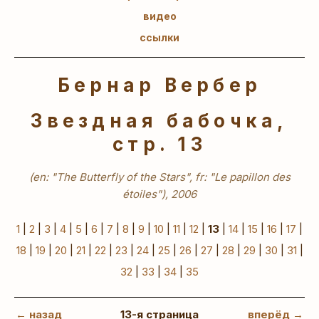
видео
ссылки
Бернар Вербер
Звездная бабочка,
стр. 13
(en: "The Butterfly of the Stars", fr: "Le papillon des
étoiles"), 2006
1
|
2
|
3
|
4
|
5
|
6
|
7
|
8
|
9
|
10
|
11
|
12
|
13
|
14
|
15
|
16
|
17
|
18
|
19
|
20
|
21
|
22
|
23
|
24
|
25
|
26
|
27
|
28
|
29
|
30
|
31
|
32
|
33
|
34
|
35
← назад
13-я страница
вперёд →