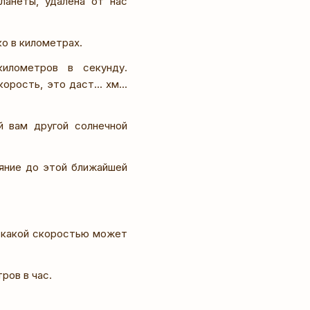
ланеты, удалена от нас
о в километрах.
илометров в секунду.
рость, это даст... хм...
й вам другой солнечной
ояние до этой ближайшей
С какой скоростью может
ров в час.