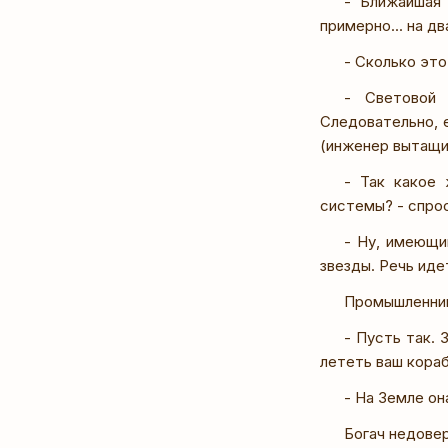
- Ближайшая 
примерно... на дв
- Сколько это
- Световой 
Следовательно, е
(инженер вытащил
- Так какое 
системы? - спро
- Ну, имеющи
звезды. Речь иде
Промышленник
- Пусть так.
лететь ваш кораб
- На Земле о
Богач недовер