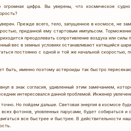
 огромная цифра. Вы уверены, что космическое судно
орость?
уверен. Прежде всего, тело, запущенное в космосе, не за
ростью, приданной ему стартовым импульсом. Торможения
приходится преодолевать сопротивление воздуха или силы 
енный вес в земных условиях останавливают катящийся шари
гаться постоянно с одной и той же начальной скоростью, п
ет быть, именно поэтому астероиды так быстро пересекаю
внул в знак согласия, удивленный этим замечанием, кото
беседник интересовался данной проблемой. Инженер увлечен
 точно. Но пойдем дальше. Световая энергия в космосе буде
 всех фотонов, уловленных парусами, будет собираться и с
двигаться все быстрее и быстрее. В действительности наш
ость.