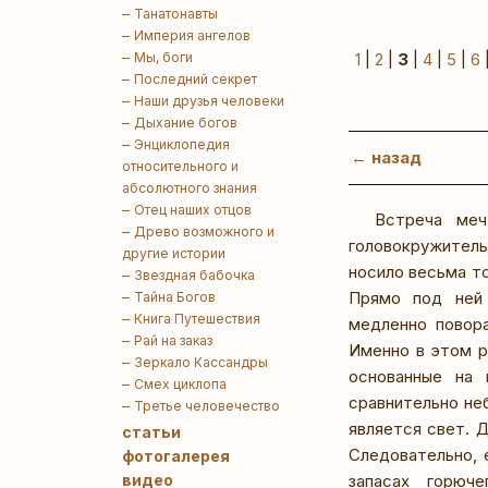
Танатонавты
Империя ангелов
Мы, боги
1
|
2
|
3
|
4
|
5
|
6
Последний секрет
Наши друзья человеки
Дыхание богов
Энциклопедия
← назад
относительного и
абсолютного знания
Отец наших отцов
Встреча меч
Древо возможного и
головокружитель
другие истории
носило весьма то
Звездная бабочка
Прямо под ней 
Тайна Богов
Книга Путешествия
медленно повора
Рай на заказ
Именно в этом р
Зеркало Кассандры
основанные на 
Смех циклопа
сравнительно не
Третье человечество
является свет. Д
статьи
Следовательно, 
фотогалерея
видео
запасах горюч