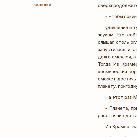
ссылки
сверхпродолжите
- Чтобы поки
удивление и т
звуком. Его соб
слышал столь ог
запустилась и с
долго смеялся, а
Тогда Ив Крамер
космический кор
сможет достичь 
планету, пригодн
На этот раз М
- Планета, п
расстояние до т
Ив Крамер зна