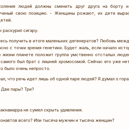
коления людей должны сменить друг друга на борту ко
ученый свою позицию. - Женщины рожают, их дети выра
етей.
 раскурил сигару.
итесь получить в итоге маленьких дегенератов? Любовь межд
сно с точки зрения генетики. Будет жаль, если начало ист
я жизни планете положит группа умственно отсталых людей
 самого был брат с лишней хромосомой. Сейчас его уже нет
о было очень непросто.
зал, что речь идет лишь об одной паре людей? Я думал о гор
 Две пары? Три?
акнамарра не сумел скрыть удивления.
монавтов всего? Или тысяча мужчин и тысяча женщин?