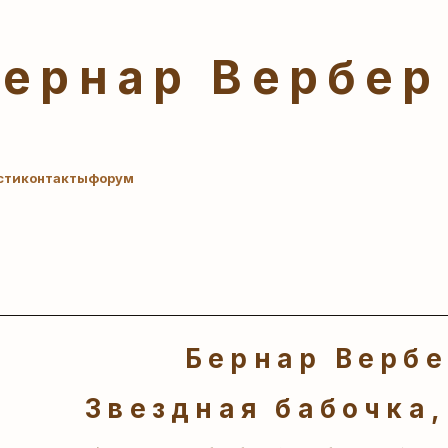
Бернар Вербер
сти
контакты
форум
Бернар Верб
Звездная бабочка,