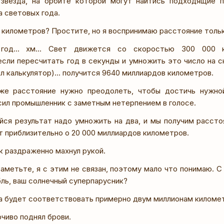
звезда, на орбите которой могут найтись подходящие п
а световых года.
 километров? Простите, но я воспринимаю расстояние тольк
год... хм... Свет движется со скоростью 300 000 к
сли пересчитать год в секунды и умножить это число на ско
 калькулятор)... получится 9640 миллиардов километров.
же расстояние нужно преодолеть, чтобы достичь нужно
сил промышленник с заметным нетерпением в голосе.
йся результат надо умножить на два, и мы получим расст
т приблизительно о 20 000 миллиардов километров.
 раздраженно махнул рукой.
 Заметьте, я с этим не связан, поэтому мало что понимаю. 
ль, ваш солнечный суперпарусник?
на будет соответствовать примерно двум миллионам километ
чиво поднял брови.