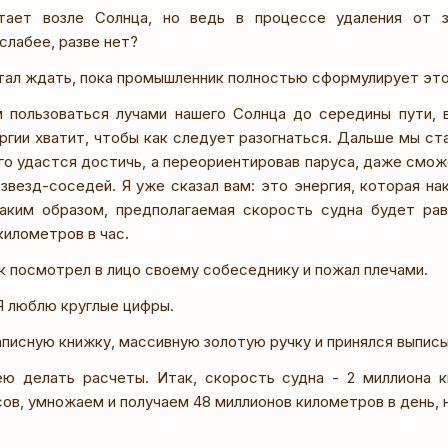
тает возле Солнца, но ведь в процессе удаления от 
слабее, разве нет?
тал ждать, пока промышленник полностью сформулирует это
пользоваться лучами нашего Солнца до середины пути, 
ргии хватит, чтобы как следует разогнаться. Дальше мы ст
ого удастся достичь, а переориентировав паруса, даже смо
звезд-соседей. Я уже сказал вам: это энергия, которая на
Таким образом, предполагаемая скорость судна будет ра
километров в час.
 посмотрел в лицо своему собеседнику и пожал плечами.
Я люблю круглые цифры.
аписную книжку, массивную золотую ручку и принялся выпис
ю делать расчеты. Итак, скорость судна - 2 миллиона к
сов, умножаем и получаем 48 миллионов километров в день, н