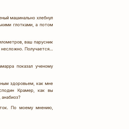
еный машинально хлебнул
ькими глотками, а потом
илометров, ваш парусник
несложно. Получается...
амарра показал ученому
чным здоровьем, как мне
сподин Крамер, как вы
 анабиоз?
ток. По моему мнению,