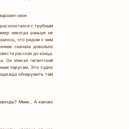
выразил свое
г расхохотался с трубным
амер никогда раньше не
залось, что рядом с ним
енник сначала довольно
овести рассказ до конца.
а. Он описал гигантский
мным парусам. Это судно
 надежда обнаружить там
звезды? Ммм... А каково