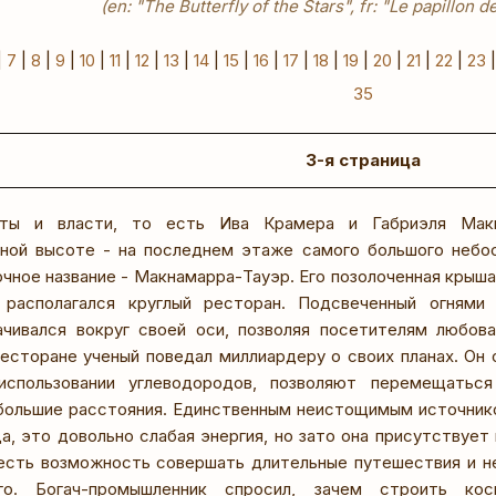
(en: "The Butterfly of the Stars", fr: "Le papillon d
|
7
|
8
|
9
|
10
|
11
|
12
|
13
|
14
|
15
|
16
|
17
|
18
|
19
|
20
|
21
|
22
|
23
35
3-я страница
ты и власти, то есть Ива Крамера и Габриэля Макн
ной высоте - на последнем этаже самого большого небос
чное название - Макнамарра-Тауэр. Его позолоченная крыша
располагался круглый ресторан. Подсвеченный огнями 
чивался вокруг своей оси, позволяя посетителям любова
есторане ученый поведал миллиардеру о своих планах. Он о
использовании углеводородов, позволяют перемещатьс
большие расстояния. Единственным неистощимым источник
а, это довольно слабая энергия, но зато она присутствует
есть возможность совершать длительные путешествия и н
его. Богач-промышленник спросил, зачем строить ко