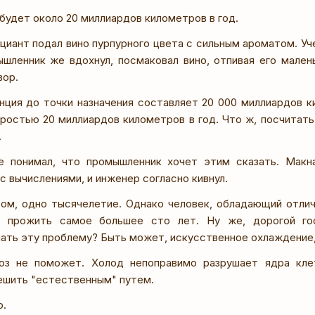
 будет около 20 миллиардов километров в год.
циант подал вино пурпурного цвета с сильным ароматом. Уч
ышленник же вдохнул, посмаковал вино, отпивая его мален
вор.
анция до точки назначения составляет 20 000 миллиардов к
ростью 20 миллиардов километров в год. Что ж, посчитать 
.
 понимал, что промышленник хочет этим сказать. Макн
с вычислениями, и инженер согласно кивнул.
зом, одно тысячелетие. Однако человек, обладающий отли
 прожить самое большее сто лет. Ну же, дорогой го
ать эту проблему? Быть может, искусственное охлаждение,
иоз не поможет. Холод непоправимо разрушает ядра кле
ешить "естественным" путем.
ю.