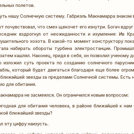
льных полетов.
нуть нашу Солнечную систему. Габриэль Макнамарра знаком 
ут почувствовал, что смех щекочет его изнутри. Богач вдру
еседник вздрогнул от неожиданности и изумления: Ив Кр
лушительного хохота. В какой-то момент конструктору пока
тала набирать обороты турбина электростанции. Промышл
 затем кашлял. Наконец, придя в себя, он позволил ученому д
 изложил суть проекта по созданию солнечного парусник
абль, который будет двигаться благодаря еще более огро
ближайшей звезды за пределами Солнечной системы. Есть
ую для обитания.
акнамарра не засмеялся. Он ограничился новым вопросом:
ригодная для обитания человека, в районе ближайшей к нам 
акой ближайшей звезды?
л эту цифру наизусть.