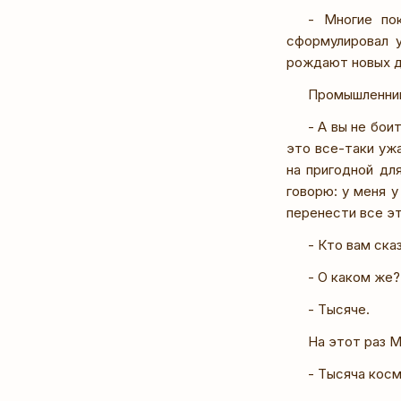
- Многие по
сформулировал 
рождают новых д
Промышленник
- А вы не бо
это все-таки ужа
на пригодной дл
говорю: у меня у
перенести все эт
- Кто вам ска
- О каком же?
- Тысяче.
На этот раз М
- Тысяча кос