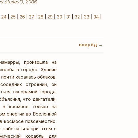
es étoiles"), 2006
|
24
|
25
|
26
|
27
|
28
|
29
|
30
|
31
|
32
|
33
|
34
|
вперёд →
амарры, произошла на
креба в городе. Здание
 почти касалась облаков.
соседних строений, он
ться панорамой города.
бъяснил, что двигатели,
я в космосе только на
ом энергии во Вселенной
 в космосе повсеместно.
е заботиться при этом о
смический корабль для