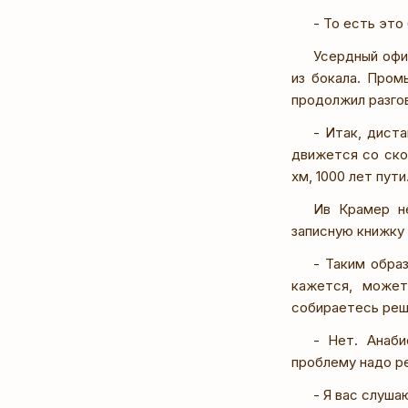
- То есть это
Усердный офи
из бокала. Пром
продолжил разго
- Итак, дист
движется со ско
хм, 1000 лет пути
Ив Крамер не
записную книжку 
- Таким обра
кажется, может
собираетесь реш
- Нет. Анаб
проблему надо р
- Я вас слуша