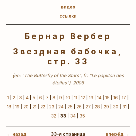
видео
ссылки
Бернар Вербер
Звездная бабочка,
стр. 33
(en: "The Butterfly of the Stars", fr: "Le papillon des
étoiles"), 2006
1
|
2
|
3
|
4
|
5
|
6
|
7
|
8
|
9
|
10
|
11
|
12
|
13
|
14
|
15
|
16
|
17
|
18
|
19
|
20
|
21
|
22
|
23
|
24
|
25
|
26
|
27
|
28
|
29
|
30
|
31
|
32
|
33
|
34
|
35
← назад
33-я страница
вперёд →