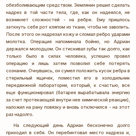
обезболивающим средством. Землянин решил сделать
надрез в той части тела, где, как он надеялся, не
возникнет сложностей - на ребре. Ему пришлось
заткнуть себе рот кляпом из ткани, чтобы не завопить.
После этого он надрезал кожу и сломал ребро ударами
молотка. Операция напоминала бойню, но Адриан
держался молодцом. Он стискивал зубы так долго, как
только было в силах человека, успешно провел
операцию и лишь затем позволил себе потерять
сознание. Очнувшись, он сумел положить кусок ребра в
стерильный ящичек, поместил его в холодильник
передвижной лаборатории, который, к счастью, все
еще функционировал (батарея вырабатывала энергию
за счет протекающей внутри нее химической реакции),
наложил на рану повязку и вновь отключился - на этот
раз надолго.
На следующий день Адриан бесконечно долго
приходил в себя. Он перебинтовал место надреза и,