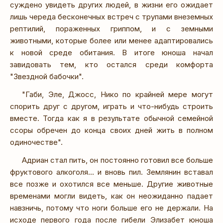
суждено увидеть других людей, в жизни его ожидает
лишь череда бесконечных встреч с трупами внеземных
рептилий, пораженных гриппом, и с земными
животными, которые более или менее адаптировались
к новой среде обитания. В итоге юноша начал
завидовать тем, кто остался среди комфорта
"Звездной бабочки".
"Габи, Эле, Джосс, Нико по крайней мере могут
спорить друг с другом, играть и что-нибудь строить
вместе. Тогда как я в результате обычной семейной
ссоры обречен до конца своих дней жить в полном
одиночестве".
Адриан стал пить, он постоянно готовил все больше
фруктового алкоголя... и вновь пил. Землянин вставал
все позже и охотился все меньше. Другие животные
временами могли видеть, как он неожиданно падает
навзничь, потому что ноги больше его не держали. На
исходе первого года после гибели Элизабет юноша