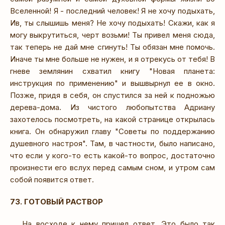
Вселенной! Я - последний человек! Я не хочу подыхать,
Ив, ты слышишь меня? Не хочу подыхать! Скажи, как я
могу выкрутиться, черт возьми! Ты привел меня сюда,
так теперь не дай мне сгинуть! Ты обязан мне помочь.
Иначе ты мне больше не нужен, и я отрекусь от тебя! В
гневе землянин схватил книгу "Новая планета:
инструкция по применению" и вышвырнул ее в окно.
Позже, придя в себя, он спустился за ней к подножью
дерева-дома. Из чистого любопытства Адриану
захотелось посмотреть, на какой странице открылась
книга. Он обнаружил главу "Советы по поддержанию
душевного настроя". Там, в частности, было написано,
что если у кого-то есть какой-то вопрос, достаточно
произнести его вслух перед самым сном, и утром сам
собой появится ответ.
73. ГОТОВЫЙ РАСТВОР
На восходе к нему пришел ответ. Это было так