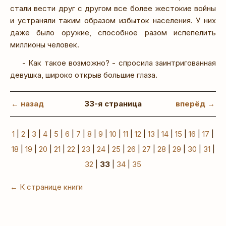
стали вести друг с другом все более жестокие войны
и устраняли таким образом избыток населения. У них
даже было оружие, способное разом испепелить
миллионы человек.
- Как такое возможно? - спросила заинтригованная
девушка, широко открыв большие глаза.
← назад
33-я страница
вперёд →
1
|
2
|
3
|
4
|
5
|
6
|
7
|
8
|
9
|
10
|
11
|
12
|
13
|
14
|
15
|
16
|
17
|
18
|
19
|
20
|
21
|
22
|
23
|
24
|
25
|
26
|
27
|
28
|
29
|
30
|
31
|
32
|
33
|
34
|
35
← К странице книги