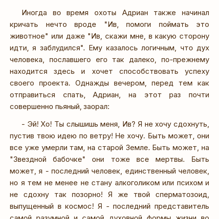
Иногда во время охоты Адриан также начинал
кричать нечто вроде "Ив, помоги поймать это
животное" или даже "Ив, скажи мне, в какую сторону
идти, я заблудился". Ему казалось логичным, что дух
человека, пославшего его так далеко, по-прежнему
находится здесь и хочет способствовать успеху
своего проекта. Однажды вечером, перед тем как
отправиться спать, Адриан, на этот раз почти
совершенно пьяный, заорал:
- Эй! Хо! Ты слышишь меня, Ив? Я не хочу сдохнуть,
пустив твою идею по ветру! Не хочу. Быть может, они
все уже умерли там, на старой Земле. Быть может, на
"Звездной бабочке" они тоже все мертвы. Быть
может, я - последний человек, единственный человек,
но я тем не менее не стану алкоголиком или психом и
не сдохну так позорно! Я же твой сперматозоид,
выпущенный в космос! Я - последний представитель
самой разумной и самой духовной формы жизни во