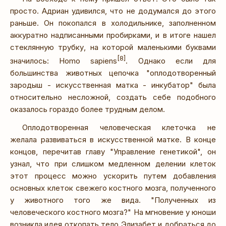
просто. Адриан удивился, что не додумался до этого
раньше. Он покопался в холодильнике, заполненном
аккуратно надписанными пробирками, и в итоге нашел
стеклянную трубку, на которой маленькими буквами
[8]
значилось: Homo sapiens
. Однако если для
большинства животных цепочка "оплодотворенный
зародыш - искусственная матка - инкубатор" была
относительно несложной, создать себе подобного
оказалось гораздо более трудным делом.
Оплодотворенная человеческая клеточка не
желала развиваться в искусственной матке. В конце
концов, перечитав главу "Управление генетикой", он
узнал, что при слишком медленном делении клеток
этот процесс можно ускорить путем добавления
основных клеток свежего костного мозга, полученного
у животного того же вида. "Полученных из
человеческого костного мозга?" На мгновение у юноши
возникла идея откопать тело Элизабет и добраться до