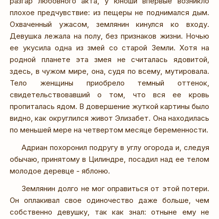
разгар любовного акта, у юноши впервые возникло
плохое предчувствие: из пещеры не поднимался дым.
Охваченный ужасом, землянин кинулся ко входу.
Девушка лежала на полу, без признаков жизни. Ночью
ее укусила одна из змей со старой Земли. Хотя на
родной планете эта змея не считалась ядовитой,
здесь, в чужом мире, она, судя по всему, мутировала.
Тело женщины приобрело темный оттенок,
свидетельствовавший о том, что вся ее кровь
пропиталась ядом. В довершение жуткой картины было
видно, как округлился живот Элизабет. Она находилась
по меньшей мере на четвертом месяце беременности.
Адриан похоронил подругу в углу огорода и, следуя
обычаю, принятому в Цилиндре, посадил над ее телом
молодое деревце - яблоню.
Землянин долго не мог оправиться от этой потери.
Он оплакивал свое одиночество даже больше, чем
собственно девушку, так как знал: отныне ему не