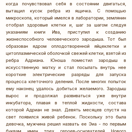
когда почувствовал себя в состоянии двигаться,
вытащил кусок ребра из ящичка. С помощью
микроскопа, который имелся в лаборатории, землянин
отобрал здоровые клетки и, шаг за шагом следуя
указаниям книги Ива, приступил к созданию
жизнеспособного человеческого зародыша. Тот был
образован ядром оплодотворенной яйцеклетки и
цитоплазмической оболочкой свежей клетки, взятой из
ребра Адриана. Юноша поместил зародыш в
искусственную матку и стал посылать внутрь нее
короткие электрические разряды для запуска
процесса клеточного деления. После многих попыток
ему наконец удалось добиться желаемого. Зародыш
вырос и продолжал развиваться уже внутри
инкубатора, плавая в теплой жидкости, состава
которой Адриан не знал. Девять месяцев спустя на
свет появился живой ребенок. Поскольку это была
девочка, мужчина решил назвать ее Эиа - по первым
буквам имен трех героев-основателей Нового