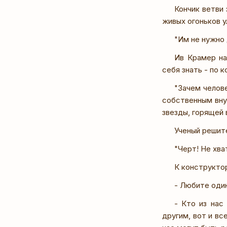
Кончик ветви
живых огоньков у
"Им не нужно 
Ив Крамер на
себя знать - по 
"Зачем челове
собственным вну
звезды, горящей
Ученый решит
"Черт! Не хва
К конструкто
- Любите один
- Кто из нас
другим, вот и вс