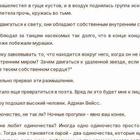
 зашелестел в гуще кустов, и в воздух поднялась группа ис
летела прочь, кружась во тьме.
двигаться к свету, они обладают собственным внутренним с
блюдал за танцем насекомых так долго, что в конце конц
коже побежали мурашки.
ку завоевывать то, что находится вокруг него, когда он не
тренним миром? Зачем двигаться к удаленной звезде, если
 в твоем собственном сердце?"
ельно прервал эти размышления.
тало еще превратиться в поэта. Вряд ли это будет мне к лиц
ру подошел высокий человек. Адриан Вейсс.
очество, не так ли? Ночные прогулки - явно ваш конек.
 не любит одиночества? Иногда одно одиночество просто
е. Тогда они становятся парой - два одиночества, которые ид