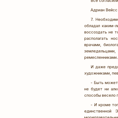
Все согласили
Адриан Вейсс
7. Необходим
обладал каким-л
воссоздать не т
располагать но
врачами, биолог
земледельцами
ремесленниками.
И даже предс
художниками, пе
- Быть может
не будет ни алк
способы весело 
- И кроме то
единственной 
мореплавательни