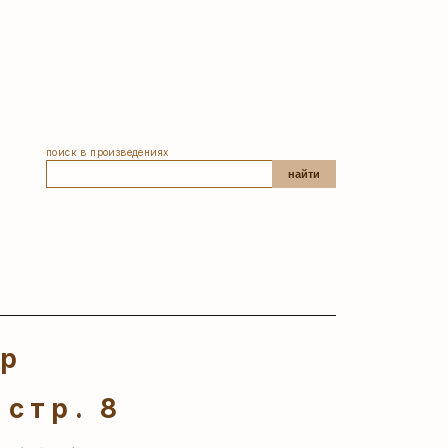
поиск в произведениях
найти
ер
 стр. 8