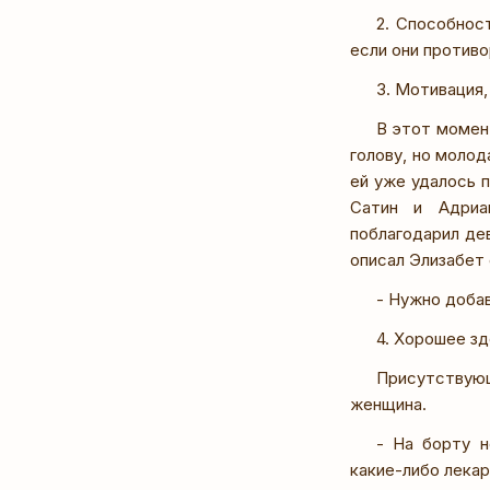
2. Способнос
если они против
3. Мотивация,
В этот момент
голову, но молод
ей уже удалось 
Сатин и Адриан
поблагодарил дев
описал Элизабет 
- Нужно добав
4. Хорошее зд
Присутствую
женщина.
- На борту н
какие-либо лекар