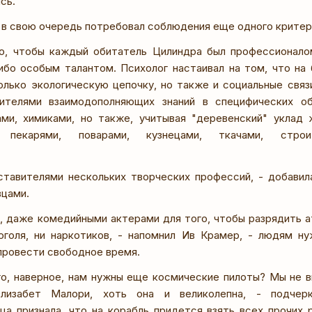
сь.
 в свою очередь потребовал соблюдения еще одного критер
о, чтобы каждый обитатель Цилиндра был профессионалом
ибо особым талантом. Психолог настаивал на том, что на
олько экологическую цепочку, но также и социальные связ
сителями взаимодополняющих знаний в специфических о
ами, химиками, но также, учитывая "деревенский" уклад 
, пекарями, поварами, кузнецами, ткачами, строи
тавителями нескольких творческих профессий, - добавила
вцами.
, даже комедийными актерами для того, чтобы разрядить ат
оголя, ни наркотиков, - напомнил Ив Крамер, - людям н
провести свободное время.
го, наверное, нам нужны еще космические пилоты? Мы не 
Элизабет Малори, хоть она и великолепна, - подчер
ца признала, что на корабль придется взять всех прочих 