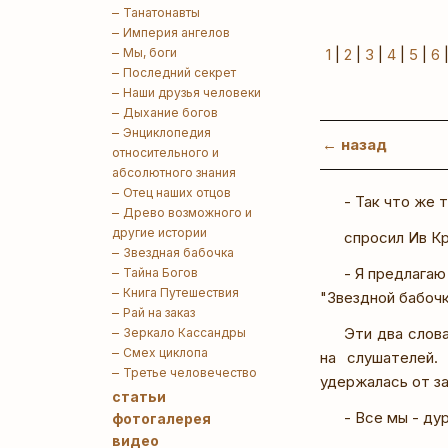
Танатонавты
Империя ангелов
Мы, боги
1
|
2
|
3
|
4
|
5
|
6
Последний секрет
Наши друзья человеки
Дыхание богов
Энциклопедия
← назад
относительного и
абсолютного знания
Отец наших отцов
- Так что же 
Древо возможного и
другие истории
спросил Ив К
Звездная бабочка
- Я предлагаю
Тайна Богов
Книга Путешествия
"Звездной бабочк
Рай на заказ
Эти два слова
Зеркало Кассандры
Смех циклопа
на слушателей.
Третье человечество
удержалась от з
статьи
- Все мы - ду
фотогалерея
видео