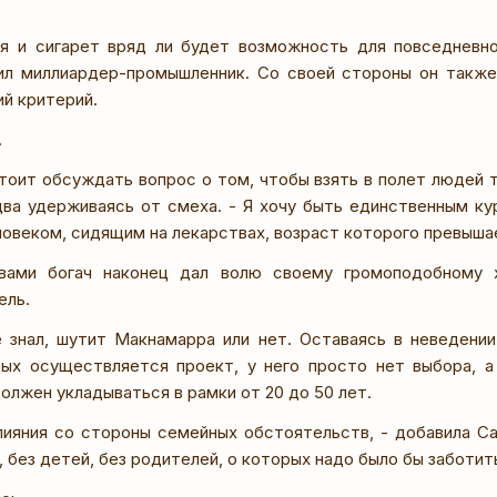
ля и сигарет вряд ли будет возможность для повседневно
ил миллиардер-промышленник. Со своей стороны он также
й критерий.
.
тоит обсуждать вопрос о том, чтобы взять в полет людей т
едва удерживаясь от смеха. - Я хочу быть единственным ку
овеком, сидящим на лекарствах, возраст которого превышае
вами богач наконец дал волю своему громоподобному 
ель.
 знал, шутит Макнамарра или нет. Оставаясь в неведении
рых осуществляется проект, у него просто нет выбора, а
олжен укладываться в рамки от 20 до 50 лет.
влияния со стороны семейных обстоятельств, - добавила С
 без детей, без родителей, о которых надо было бы заботит