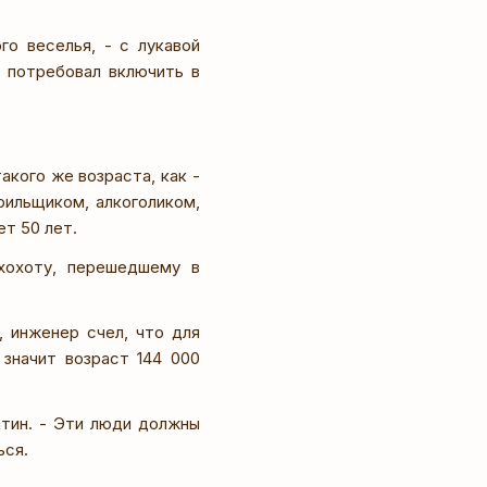
го веселья, - с лукавой
 потребовал включить в
акого же возраста, как -
рильщиком, алкоголиком,
т 50 лет.
хохоту, перешедшему в
, инженер счел, что для
 значит возраст 144 000
атин. - Эти люди должны
ься.