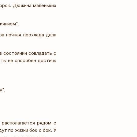
корок. Дюжина маленьких
иянием".
ов ночная прохлада дала
 в состоянии совладать с
 ты не способен достичь
у".
 располагается рядом с
ут по жизни бок о бок. У