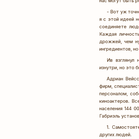
нас могут быть р
- Вот уж точн
я с этой идеей н
соединяете люде
Каждая личност
дрожжей, чем ну
ингредиентов, но
Ив взглянул 
изнутри, но это 
Адриан Вейсс
фирм, специалис
персоналом, соб
киноактеров. Вс
населения 144 0
Габриэль устано
1. Самостоят
других людей.