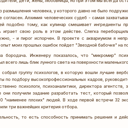
одители, дети, жены, любовницы, но при этом мы всегда ост
о размышления человека, у которого давно не было подружк
е согласен. Алхимия человеческих судеб - самая захватыва
й подобно тому, как кулинар смешивает ингредиенты при
ь играет свою роль в этом действе. Слегка переборщил
жно, - и пирог испорчен. В проекте с аквариумом я неп
 опыт моих прошлых ошибок пойдет "Звездной бабочке" на по
на бородача. Инженеру показалось, что "микромир" псих
был всего лишь блик лунного света на поверхности маленьког
 собрал группу психологов, в которую вошли лучшие верб
ты по подбору высокопрофессиональных кадров, руководит
ственно психологи, психоаналитики, директора агентств,
е они получили задание разработать тест, который позво
00 "наименее плохих" людей. В ходе первой встречи 32 эк
вили три важнейших критерия отбора.
ельность, то есть способность принимать решения и дейс