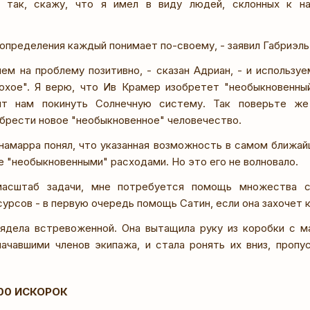
з так, скажу, что я имел в виду людей, склонных к на
 определения каждый понимает по-своему, - заявил Габриэл
нем на проблему позитивно, - сказан Адриан, - и использу
хое". Я верю, что Ив Крамер изобретет "необыкновенный
ит нам покинуть Солнечную систему. Так поверьте ж
брести новое "необыкновенное" человечество.
намарра понял, что указанная возможность в самом ближа
е "необыкновенными" расходами. Но это его не волновало.
масштаб задачи, мне потребуется помощь множества с
урсов - в первую очередь помощь Сатин, если она захочет 
ядела встревоженной. Она вытащила руку из коробки с м
начавшими членов экипажа, и стала ронять их вниз, пропу
000 ИСКОРОК