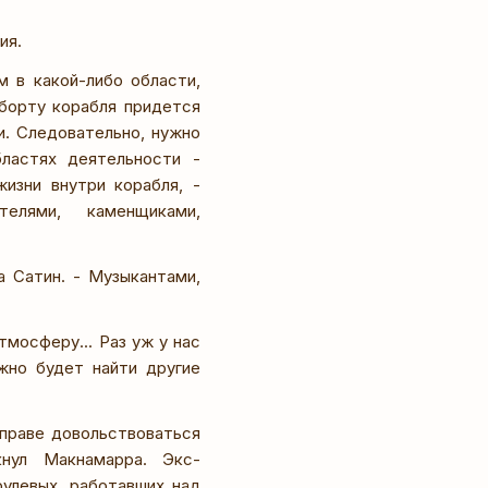
ия.
 в какой-либо области,
 борту корабля придется
и. Следовательно, нужно
бластях деятельности -
жизни внутри корабля, -
телями, каменщиками,
 Сатин. - Музыкантами,
мосферу... Раз уж у нас
ужно будет найти другие
вправе довольствоваться
кнул Макнамарра. Экс-
рулевых, работавших над