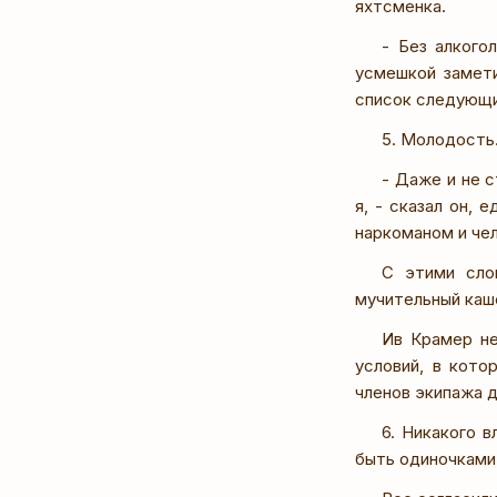
яхтсменка.
- Без алкого
усмешкой замет
список следующи
5. Молодость
- Даже и не с
я, - сказал он, 
наркоманом и чел
С этими сло
мучительный каш
Ив Крамер не
условий, в кото
членов экипажа д
6. Никакого 
быть одиночками,