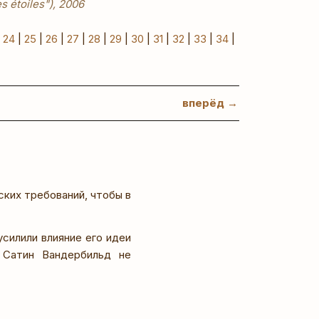
es étoiles"), 2006
|
24
|
25
|
26
|
27
|
28
|
29
|
30
|
31
|
32
|
33
|
34
|
вперёд →
ских требований, чтобы в
усилили влияние его идеи
 Сатин Вандербильд не