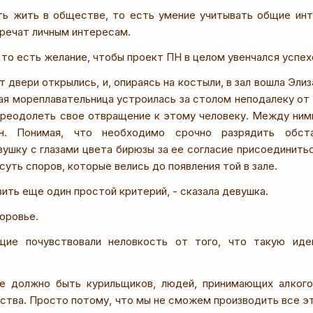
ть жить в обществе, то есть умение учитывать общие инт
оречат личным интересам.
 то есть желание, чтобы проект ПН в целом увенчался успех
 двери открылись, и, опираясь на костыли, в зал вошла Эли
ая мореплавательница устроилась за столом неподалеку от 
преодолеть свое отвращение к этому человеку. Между ними
. Понимая, что необходимо срочно разрядить обстан
ушку с глазами цвета бирюзы за ее согласие присоединитьс
суть споров, которые велись до появления той в зале.
ить еще один простой критерий, - сказала девушка.
оровье.
щие почувствовали неловкость от того, что такую иде
е должно быть курильщиков, людей, принимающих алкого
ства. Просто потому, что мы не сможем производить все эт