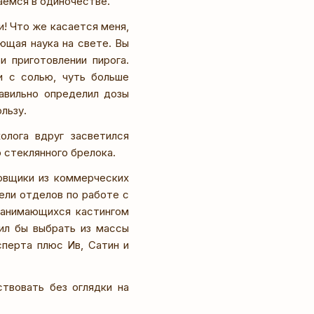
аемся в одиночестве.
и! Что же касается меня,
ющая наука на свете. Вы
 приготовлении пирога.
и с солью, чуть больше
равильно определил дозы
льзу.
олога вдруг засветился
о стеклянного брелока.
овщики из коммерческих
ели отделов по работе с
 занимающихся кастингом
лил бы выбрать из массы
сперта плюс Ив, Сатин и
твовать без оглядки на