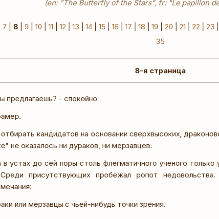
(en: "The Butterfly of the Stars", fr: "Le papillon d
|
7
|
8
|
9
|
10
|
11
|
12
|
13
|
14
|
15
|
16
|
17
|
18
|
19
|
20
|
21
|
22
|
23
35
8-я страница
ты предлагаешь? - спокойно
рамер.
 отбирать кандидатов на основании сверхвысоких, драконов
е" не оказалось ни дураков, ни мерзавцев.
 в устах до сей поры столь флегматичного ученого только 
 Среди присутствующих пробежал ропот недовольства.
амечания:
раки или мерзавцы с чьей-нибудь точки зрения.