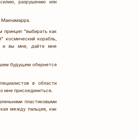
силию, разрушению или
ь Макнамарра.
ем принцип "выбирать как
" космический корабль,
е и вы мне, дайте мне
йшем будущем обернется
пециалистов в области
ко мне присоединиться.
аленькими пластиковыми
ская между пальцев, как