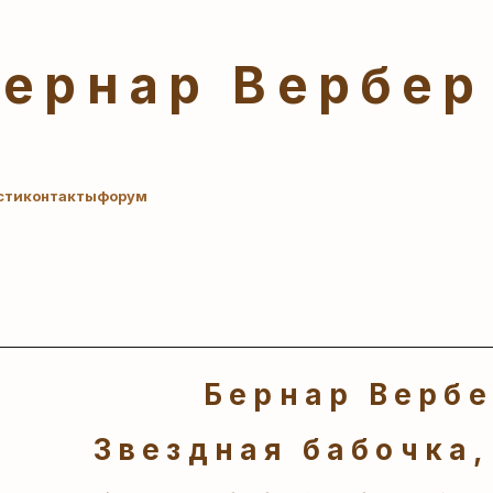
Бернар Вербер
сти
контакты
форум
Бернар Верб
Звездная бабочка,