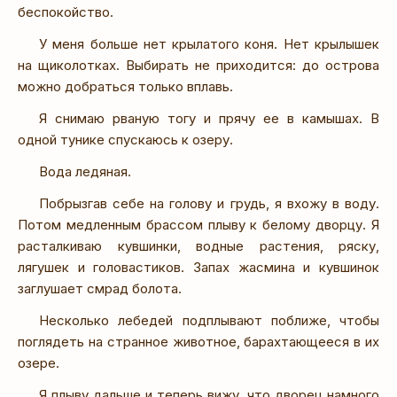
беспокойство.
У меня больше нет крылатого коня. Нет крылышек
на щиколотках. Выбирать не приходится: до острова
можно добраться только вплавь.
Я снимаю рваную тогу и прячу ее в камышах. В
одной тунике спускаюсь к озеру.
Вода ледяная.
Побрызгав себе на голову и грудь, я вхожу в воду.
Потом медленным брассом плыву к белому дворцу. Я
расталкиваю кувшинки, водные растения, ряску,
лягушек и головастиков. Запах жасмина и кувшинок
заглушает смрад болота.
Несколько лебедей подплывают поближе, чтобы
поглядеть на странное животное, барахтающееся в их
озере.
Я плыву дальше и теперь вижу, что дворец намного