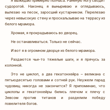
Я выжидаю примерно полчаса. Раненую ногу сводит
судорогой. Наконец я выныриваю и оглядываюсь,
вылезаю на песок, заросший кустарником. Перелезаю
через невысокую стену и проскальзываю на террасу из
белого мрамора.
Хромая, я прокрадываюсь во дворец.
Не останавливаться. Только не сейчас.
И вот я в огромном дворце из белого мрамора.
Раздаются чьи-то тяжелые шаги, и я прячусь за
колонной.
Это не циклоп, а два гекатонхейра – великана с
пятьюдесятью головами и сотней рук. Неужели парад
чудовищ никогда не закончится? Я припоминаю, что
циклопы и гекатонхейры бились плечом к плечу с
Зевсом против титанов и разделили победу
повелителя богов.