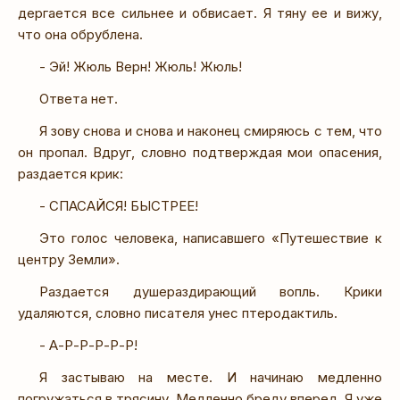
дергается все сильнее и обвисает. Я тяну ее и вижу,
что она обрублена.
- Эй! Жюль Верн! Жюль! Жюль!
Ответа нет.
Я зову снова и снова и наконец смиряюсь с тем, что
он пропал. Вдруг, словно подтверждая мои опасения,
раздается крик:
- СПАСАЙСЯ! БЫСТРЕЕ!
Это голос человека, написавшего «Путешествие к
центру Земли».
Раздается душераздирающий вопль. Крики
удаляются, словно писателя унес птеродактиль.
- А-Р-Р-Р-Р-Р!
Я застываю на месте. И начинаю медленно
погружаться в трясину. Медленно бреду вперед. Я уже