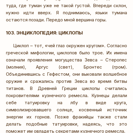
туда, где туман уже не такой густой. Впереди склон,
нужно идти вверх. Я поднимаюсь, языки тумана
остаются позади. Передо мной вершина горы.
103. ЭНЦИКЛОПЕДИЯ: ЦИКЛОПЫ
Циклоп – тот, «чей глаз окружен кругом». Согласно
греческой мифологии, циклопов было трое. Их имена
означали проявления могущества Зевса – Стеропес
(молния), Аргус (свет), Бронтес (гром).
Объединившись с Гефестом, они выковали волшебное
оружие и сражались против Зевса во время битвы
титанов. В Древней Греции циклопы считались
покровителями кузнечного ремесла. Кузнецы делали
себе татуировку на лбу в виде круга,
символизировавшего солнце, косвенный источник
энергии их горнов. Позже фракийцы также стали
делать подобные татуировки, надеясь, что это
поможет им овладеть секретами кузнечного ремесла.