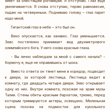
зияет за блестящей роговицей. Я отступаю. Глаз еще
увеличивается. Я снова отступаю, теряю равновесие,
падаю на четвереньки. Поднимаю голову – глаз парит
надо мной.
Гигантский глаз в небе – это был он.
Веко опускается, как занавес. Глаз уменьшается.
Зевс постепенно принимает вид двухметрового
олимпийского бога. У него снова красные глаза.
- Вы лично наблюдали за мной с самого начала? -
бормочу я, еще не оправившись от шока.
Вместо ответа он тянет меня в коридор, подводит
к двери, за которой лестница. Лестница ведет в
комнату, где двадцать четыре двери. Зевс открывает
одну из них. Внутри комната, похожая на храм музы
Талии. Стены обиты красным бархатом, трюмо, перед
которым гримируются актеры, освещено. Меленькая
сцена похожа на подмостки для кукольного