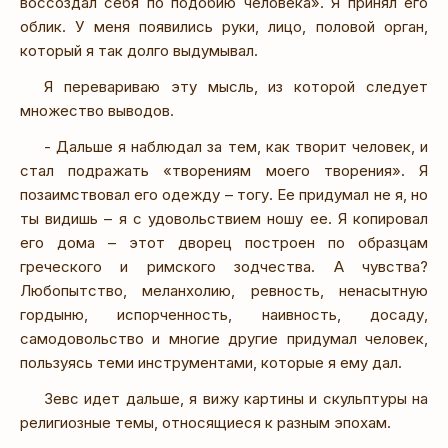
воссоздал себя по подобию человека». Я принял его
облик. У меня появились руки, лицо, половой орган,
который я так долго выдумывал.
Я перевариваю эту мысль, из которой следует
множество выводов.
- Дальше я наблюдал за тем, как творит человек, и
стал подражать «творениям моего творения». Я
позаимствовал его одежду – тогу. Ее придумал не я, но
ты видишь – я с удовольствием ношу ее. Я копировал
его дома – этот дворец построен по образцам
греческого и римского зодчества. А чувства?
Любопытство, меланхолию, ревность, ненасытную
гордыню, испорченность, наивность, досаду,
самодовольство и многие другие придумал человек,
пользуясь теми инструментами, которые я ему дал.
Зевс идет дальше, я вижу картины и скульптуры на
религиозные темы, относящиеся к разным эпохам.