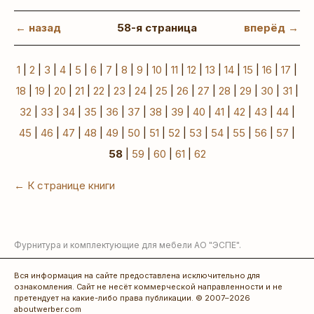
← назад
58-я страница
вперёд →
1
|
2
|
3
|
4
|
5
|
6
|
7
|
8
|
9
|
10
|
11
|
12
|
13
|
14
|
15
|
16
|
17
|
18
|
19
|
20
|
21
|
22
|
23
|
24
|
25
|
26
|
27
|
28
|
29
|
30
|
31
|
32
|
33
|
34
|
35
|
36
|
37
|
38
|
39
|
40
|
41
|
42
|
43
|
44
|
45
|
46
|
47
|
48
|
49
|
50
|
51
|
52
|
53
|
54
|
55
|
56
|
57
|
58
|
59
|
60
|
61
|
62
← К странице книги
Фурнитура и комплектующие для мебели
АО "ЭСПЕ"
.
Вся информация на сайте предоставлена исключительно для
ознакомления. Сайт не несёт коммерческой направленности и не
претендует на какие-либо права публикации. © 2007–2026
aboutwerber.com