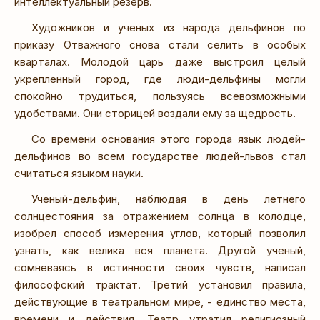
интеллектуальный резерв.
Художников и ученых из народа дельфинов по
приказу Отважного снова стали селить в особых
кварталах. Молодой царь даже выстроил целый
укрепленный город, где люди-дельфины могли
спокойно трудиться, пользуясь всевозможными
удобствами. Они сторицей воздали ему за щедрость.
Со времени основания этого города язык людей-
дельфинов во всем государстве людей-львов стал
считаться языком науки.
Ученый-дельфин, наблюдая в день летнего
солнцестояния за отражением солнца в колодце,
изобрел способ измерения углов, который позволил
узнать, как велика вся планета. Другой ученый,
сомневаясь в истинности своих чувств, написал
философский трактат. Третий установил правила,
действующие в театральном мире, - единство места,
времени и действия. Театр утратил религиозный