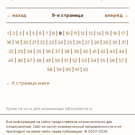
← назад
9-я страница
вперёд →
1
|
2
|
3
|
4
|
5
|
6
|
7
|
8
|
9
|
10
|
11
|
12
|
13
|
14
|
15
|
16
|
17
|
18
|
19
|
20
|
21
|
22
|
23
|
24
|
25
|
26
|
27
|
28
|
29
|
30
|
31
|
32
|
33
|
34
|
35
|
36
|
37
|
38
|
39
|
40
|
41
|
42
|
43
|
44
|
45
|
46
|
47
|
48
|
49
|
50
|
51
|
52
|
53
|
54
|
55
|
56
|
57
|
58
|
59
|
60
|
61
|
62
← К странице книги
Уроки ча ча ча для начинающих
labocadance.ru
.
Вся информация на сайте предоставлена исключительно для
ознакомления. Сайт не несёт коммерческой направленности и не
претендует на какие-либо права публикации. © 2007–2026