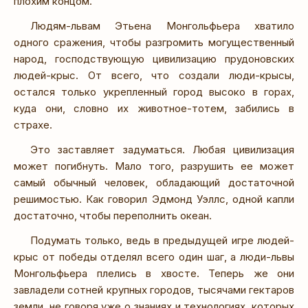
плохим концом.
Людям-львам Этьена Монгольфьера хватило
одного сражения, чтобы разгромить могущественный
народ, господствующую цивилизацию прудоновских
людей-крыс. От всего, что создали люди-крысы,
остался только укрепленный город высоко в горах,
куда они, словно их животное-тотем, забились в
страхе.
Это заставляет задуматься. Любая цивилизация
может погибнуть. Мало того, разрушить ее может
самый обычный человек, обладающий достаточной
решимостью. Как говорил Эдмонд Уэллс, одной капли
достаточно, чтобы переполнить океан.
Подумать только, ведь в предыдущей игре людей-
крыс от победы отделял всего один шаг, а люди-львы
Монгольфьера плелись в хвосте. Теперь же они
завладели сотней крупных городов, тысячами гектаров
земли, не говоря уже о знаниях и технологиях, которых