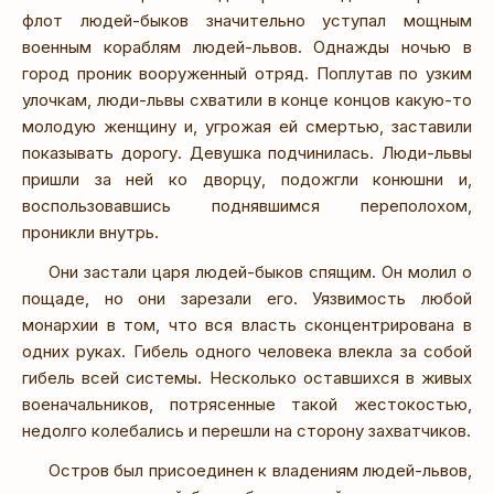
флот людей-быков значительно уступал мощным
военным кораблям людей-львов. Однажды ночью в
город проник вооруженный отряд. Поплутав по узким
улочкам, люди-львы схватили в конце концов какую-то
молодую женщину и, угрожая ей смертью, заставили
показывать дорогу. Девушка подчинилась. Люди-львы
пришли за ней ко дворцу, подожгли конюшни и,
воспользовавшись поднявшимся переполохом,
проникли внутрь.
Они застали царя людей-быков спящим. Он молил о
пощаде, но они зарезали его. Уязвимость любой
монархии в том, что вся власть сконцентрирована в
одних руках. Гибель одного человека влекла за собой
гибель всей системы. Несколько оставшихся в живых
военачальников, потрясенные такой жестокостью,
недолго колебались и перешли на сторону захватчиков.
Остров был присоединен к владениям людей-львов,