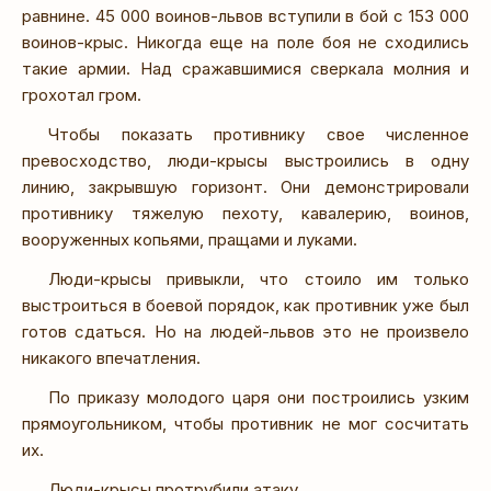
равнине. 45 000 воинов-львов вступили в бой с 153 000
воинов-крыс. Никогда еще на поле боя не сходились
такие армии. Над сражавшимися сверкала молния и
грохотал гром.
Чтобы показать противнику свое численное
превосходство, люди-крысы выстроились в одну
линию, закрывшую горизонт. Они демонстрировали
противнику тяжелую пехоту, кавалерию, воинов,
вооруженных копьями, пращами и луками.
Люди-крысы привыкли, что стоило им только
выстроиться в боевой порядок, как противник уже был
готов сдаться. Но на людей-львов это не произвело
никакого впечатления.
По приказу молодого царя они построились узким
прямоугольником, чтобы противник не мог сосчитать
их.
Люди-крысы протрубили атаку.