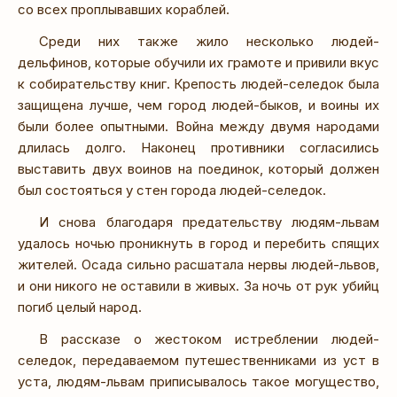
со всех проплывавших кораблей.
Среди них также жило несколько людей-
дельфинов, которые обучили их грамоте и привили вкус
к собирательству книг. Крепость людей-селедок была
защищена лучше, чем город людей-быков, и воины их
были более опытными. Война между двумя народами
длилась долго. Наконец противники согласились
выставить двух воинов на поединок, который должен
был состояться у стен города людей-селедок.
И снова благодаря предательству людям-львам
удалось ночью проникнуть в город и перебить спящих
жителей. Осада сильно расшатала нервы людей-львов,
и они никого не оставили в живых. За ночь от рук убийц
погиб целый народ.
В рассказе о жестоком истреблении людей-
селедок, передаваемом путешественниками из уст в
уста, людям-львам приписывалось такое могущество,