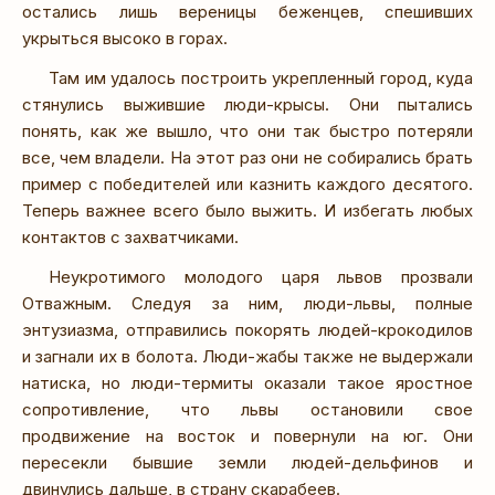
остались лишь вереницы беженцев, спешивших
укрыться высоко в горах.
Там им удалось построить укрепленный город, куда
стянулись выжившие люди-крысы. Они пытались
понять, как же вышло, что они так быстро потеряли
все, чем владели. На этот раз они не собирались брать
пример с победителей или казнить каждого десятого.
Теперь важнее всего было выжить. И избегать любых
контактов с захватчиками.
Неукротимого молодого царя львов прозвали
Отважным. Следуя за ним, люди-львы, полные
энтузиазма, отправились покорять людей-крокодилов
и загнали их в болота. Люди-жабы также не выдержали
натиска, но люди-термиты оказали такое яростное
сопротивление, что львы остановили свое
продвижение на восток и повернули на юг. Они
пересекли бывшие земли людей-дельфинов и
двинулись дальше, в страну скарабеев.