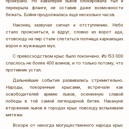
проиграно. Но кавалерия львов блокировала тыл и
перекрыла фланги, не оставив даже возможности
бежать. Бойня продолжалась еще несколько часов.
Наконец зазвучал сигнал к отступлению. Небо
стало проясняться, и вдруг, словно из ворот ада,
отовсюду на пир стали слетаться полчища каркающих
ворон и жужжащих мух.
С превосходством крыс было покончено. Из 153 000
спаслось не более 400 воинов, и то только потому, что
противник устал.
Дальнейшие события развивались стремительно.
Народы, покоренные крысами, встречали как
освободителей армию львов, осененную славой
победы в той самой легендарной битве. Накануне
вторжения львов в городах крыс повсюду вспыхивали
мятежи.
Вскоре от некогда могущественного народа крыс