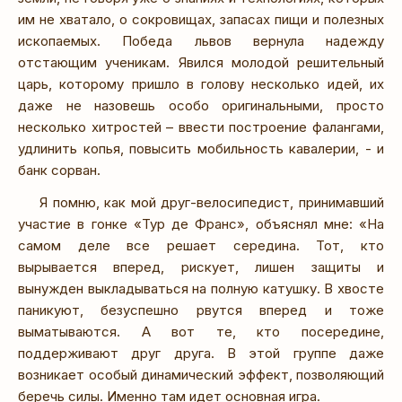
им не хватало, о сокровищах, запасах пищи и полезных
ископаемых. Победа львов вернула надежду
отстающим ученикам. Явился молодой решительный
царь, которому пришло в голову несколько идей, их
даже не назовешь особо оригинальными, просто
несколько хитростей – ввести построение фалангами,
удлинить копья, повысить мобильность кавалерии, - и
банк сорван.
Я помню, как мой друг-велосипедист, принимавший
участие в гонке «Тур де Франс», объяснял мне: «На
самом деле все решает середина. Тот, кто
вырывается вперед, рискует, лишен защиты и
вынужден выкладываться на полную катушку. В хвосте
паникуют, безуспешно рвутся вперед и тоже
выматываются. А вот те, кто посередине,
поддерживают друг друга. В этой группе даже
возникает особый динамический эффект, позволяющий
беречь силы. Именно там идет основная игра.