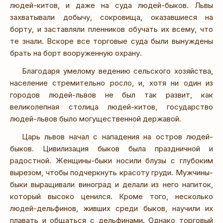
людей-китов, и даже на суда людей-быков. Львы
захватывали добычу, сокровища, оказавшиеся на
борту, и заставляли пленников обучать их всему, что
те знали. Вскоре все торговые суда были вынуждены
брать на борт вооруженную охрану.
Благодаря умелому ведению сельского хозяйства,
население стремительно росло, и, хотя ни один из
городов людей-львов не был так развит, как
великолепная столица людей-китов, государство
людей-львов было могущественной державой.
Царь львов начал с нападения на остров людей-
быков. Цивилизация быков была праздничной и
радостной. Женщины-быки носили блузы с глубоким
вырезом, чтобы подчеркнуть красоту груди. Мужчины-
быки выращивали виноград и делали из него напиток,
который высоко ценился. Кроме того, несколько
людей-дельфинов, живших среди быков, научили их
плавать и общаться с дельфинами. Однако торговый