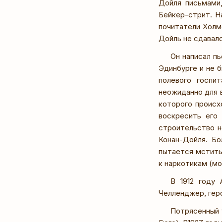
Дойля письмами
Бейкер-стрит. Н
почитатели Холмс
Дойль не сдавалс
Он написал п
Эдинбурге и не б
полевого госпи
неожиданно для в
которого происх
воскресить его
строительство н
Конан-Дойля. Бо
пытается мстить
к наркотикам (м
В 1912 году 
Челленджер, геро
Потрясенный 