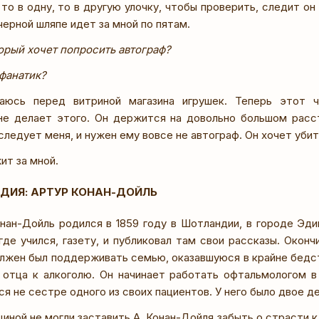
то в одну, то в другую улочку, чтобы проверить, следит он 
черной шляпе идет за мной по пятам.
орый хочет попросить автограф?
фанатик?
ваюсь перед витриной магазина игрушек. Теперь этот 
не делает этого. Он держится на довольно большом расс
следует меня, и нужен ему вовсе не автограф. Он хочет убит
жит за мной.
ЕДИЯ: АРТУР КОНАН-ДОЙЛЬ
нан-Дойль родился в 1859 году в Шотландии, в городе Эд
где учился, газету, и публиковал там свои рассказы. Оконч
олжен был поддерживать семью, оказавшуюся в крайне бедс
 отца к алкоголю. Он начинает работать офтальмологом 
я не сестре одного из своих пациентов. У него было двое д
иной не могли заставить А. Конан-Дойля забыть о страсти к 