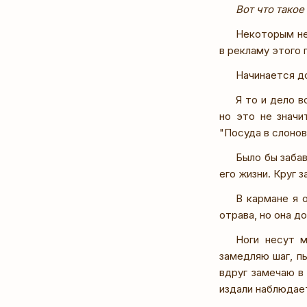
Вот что тако
Некоторым не 
в рекламу этого 
Начинается д
Я то и дело в
но это не значит
"Посуда в слоно
Было бы забав
его жизни. Круг 
В кармане я 
отрава, но она д
Ноги несут м
замедляю шаг, пы
вдруг замечаю в
издали наблюдает