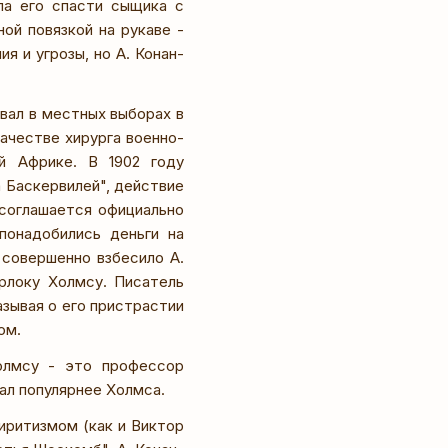
ла его спасти сыщика с
ой повязкой на рукаве -
я и угрозы, но А. Конан-
вал в местных выборах в
качестве хирурга военно-
й Африке. В 1902 году
 Баскервилей", действие
 соглашается официально
понадобились деньги на
 совершенно взбесило А.
ерлоку Холмсу. Писатель
зывая о его пристрастии
ом.
Холмсу - это профессор
ал популярнее Холмса.
иритизмом (как и Виктор