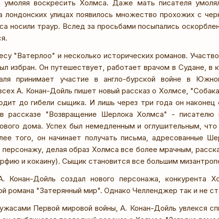
, умоляя воскресить Холмса. Даже мать писателя умоля
а лондонских улицах появилось множество прохожих с черн
а носили траур. Вслед за просьбами посыпались оскорблени
я.
ьесу "Ватерлоо" и несколько исторических романов. Участво
ыл избран. Он путешествует, работает врачом в Судане, в 
таля принимает участие в англо-бурской войне в Южно
сех А. Конан-Дойль пишет новый рассказ о Холмсе, "Собака
одит до гибели сыщика. И лишь через три года он наконец
 в рассказе "Возвращение Шерлока Холмса" - писателю 
ового дома. Успех был немедленным и оглушительным, что
лее того, он начинает получать письма, адресованные Ш
 персонажу, делая образ Холмса все более мрачным, расска
орфию и кокаину). Сыщик становится все большим мизантроп
А. Конан-Дойль создал нового персонажа, конкурента 
й романа "Затерянный мир". Однако Челленджер так и не ст
ужасами Первой мировой войны, А. Конан-Дойль увлекся сп