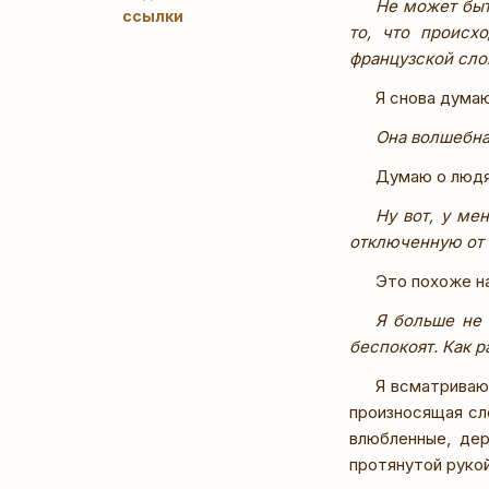
Не может быт
ссылки
то, что происх
французской сло
Я снова дума
Она волшебна
Думаю о людях
Ну вот, у ме
отключенную от 
Это похоже на
Я больше не 
беспокоят. Как р
Я всматриваю
произносящая сл
влюбленные, дер
протянутой рукой