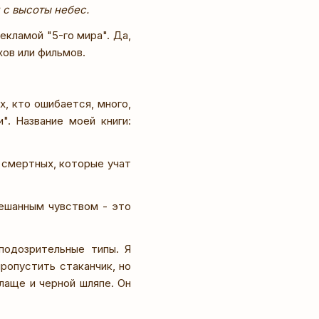
 с высоты небес.
екламой "5-го мира". Да,
хов или фильмов.
х, кто ошибается, много,
". Название моей книги:
р смертных, которые учат
ешанным чувством - это
подозрительные типы. Я
ропустить стаканчик, но
лаще и черной шляпе. Он