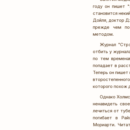
году он пишет 
становится неки
Дойля, доктор Д
прежде чем пос
методом.
Журнал "Стрэ
отбить у журнал
по тем временам
попадает в расс
Теперь он пишет
второстепенног
которого похож 
Однако Холмс
ненавидеть сво
лечиться от туб
погибает в Рай
Мориарти. Читат