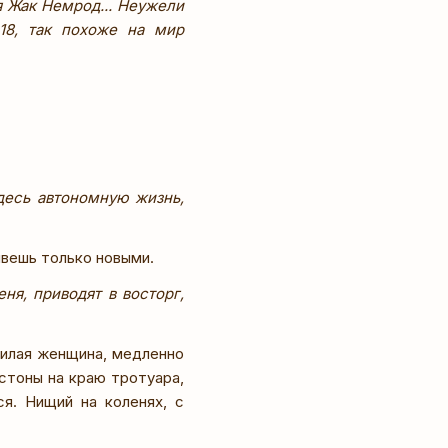
я Жак Немрод... Неужели
-18, так похоже на мир
десь автономную жизнь,
ивешь только новыми.
я, приводят в восторг,
жилая женщина, медленно
стоны на краю тротуара,
я. Нищий на коленях, с