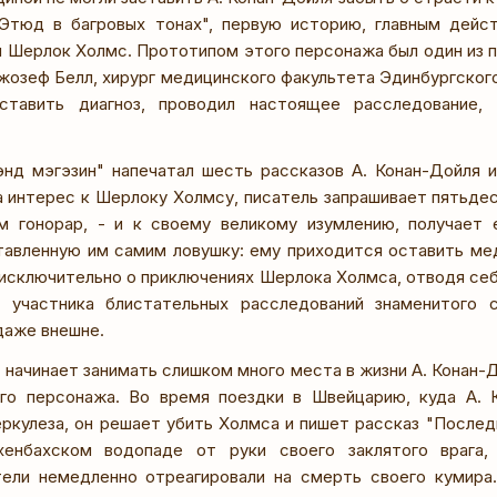
"Этюд в багровых тонах", первую историю, главным дей
й Шерлок Холмс. Прототипом этого персонажа был один из п
жозеф Белл, хирург медицинского факультета Эдинбургского
тавить диагноз, проводил настоящее расследование, 
нд мэгэзин" напечатал шесть рассказов А. Конан-Дойля и
а интерес к Шерлоку Холмсу, писатель запрашивает пятьдес
 гонорар, - и к своему великому изумлению, получает е
тавленную им самим ловушку: ему приходится оставить ме
 исключительно о приключениях Шерлока Холмса, отводя себ
о участника блистательных расследований знаменитого с
даже внешне.
 начинает занимать слишком много места в жизни А. Конан-Д
его персонажа. Во время поездки в Швейцарию, куда А. 
еркулеза, он решает убить Холмса и пишет рассказ "Послед
хенбахском водопаде от руки своего заклятого врага,
ели немедленно отреагировали на смерть своего кумира.