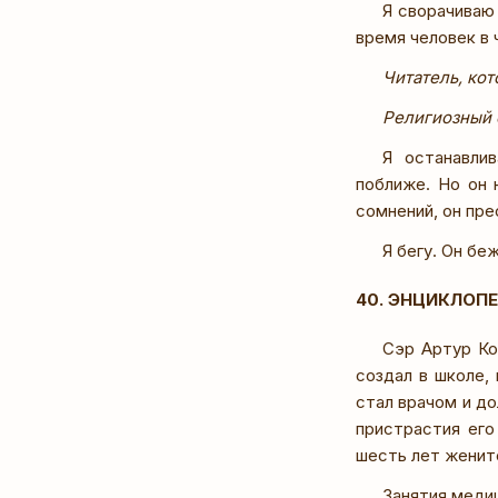
Я сворачиваю 
время человек в 
Читатель, кот
Религиозный 
Я останавли
поближе. Но он 
сомнений, он пре
Я бегу. Он бе
40. ЭНЦИКЛОП
Сэр Артур Ко
создал в школе, 
стал врачом и д
пристрастия его
шесть лет женитс
Занятия медиц