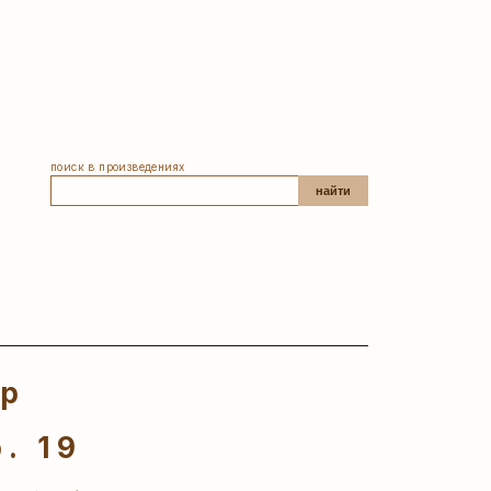
поиск в произведениях
найти
ер
. 19