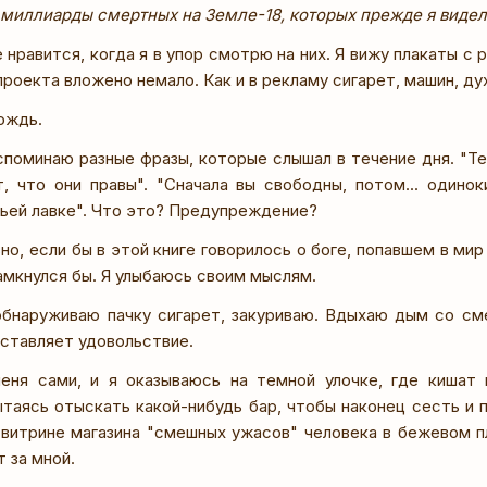
е миллиарды смертных на Земле-18, которых прежде я видел
нравится, когда я в упор смотрю на них. Я вижу плакаты с р
проекта вложено немало. Как и в рекламу сигарет, машин, ду
ождь.
споминаю разные фразы, которые слышал в течение дня. "Те
, что они правы". "Сначала вы свободны, потом... одиноки
вьей лавке". Что это? Предупреждение?
но, если бы в этой книге говорилось о боге, попавшем в ми
замкнулся бы. Я улыбаюсь своим мыслям.
обнаруживаю пачку сигарет, закуриваю. Вдыхаю дым со см
оставляет удовольствие.
еня сами, и я оказываюсь на темной улочке, где кишат 
таясь отыскать какой-нибудь бар, чтобы наконец сесть и п
 витрине магазина "смешных ужасов" человека в бежевом п
 за мной.