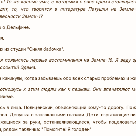
ь! Те же косные умы, с которыми в свое время столкнулс
одит, то, что творится в литературе Петушии на Земле
весности Земли-1?
ю о Дельфине.
я.
 из студии "Синяя бабочка".
ня появились первые воспоминания на Земле-18. Я веду з
событий Эдема.
 каникулы, когда забываешь обо всех старых проблемах и ж
отношусь к этим людям как к пешкам. Они впечатляют мен
авные.
сь в лица. Полицейский, объясняющий кому-то дорогу. По
ова. Девушка с заплаканными глазами. Дети, взрывающие пи
жащиеся за руки, останавливающиеся, чтобы поцеловатьс
, рядом табличка: "Помогите! Я голоден".