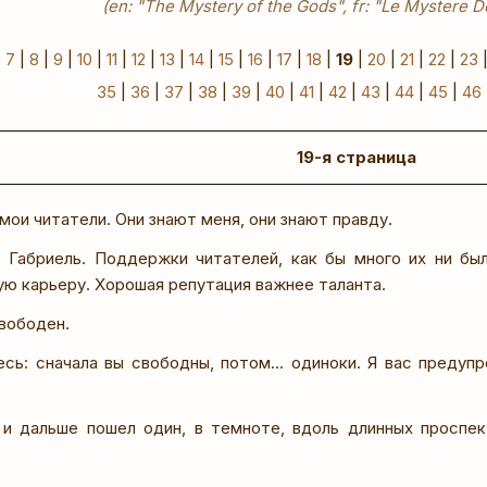
(en: "The Mystery of the Gods", fr: "Le Mystere D
|
7
|
8
|
9
|
10
|
11
|
12
|
13
|
14
|
15
|
16
|
17
|
18
|
19
|
20
|
21
|
22
|
23
35
|
36
|
37
|
38
|
39
|
40
|
41
|
42
|
43
|
44
|
45
|
46
19-я страница
 мои читатели. Они знают меня, они знают правду.
, Габриель. Поддержки читателей, как бы много их ни бы
ую карьеру. Хорошая репутация важнее таланта.
вободен.
есь: сначала вы свободны, потом... одиноки. Я вас предупр
 и дальше пошел один, в темноте, вдоль длинных проспек