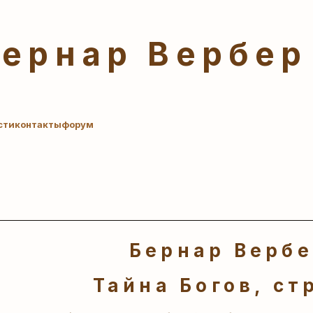
Бернар Вербер
сти
контакты
форум
Бернар Верб
Тайна Богов, стр