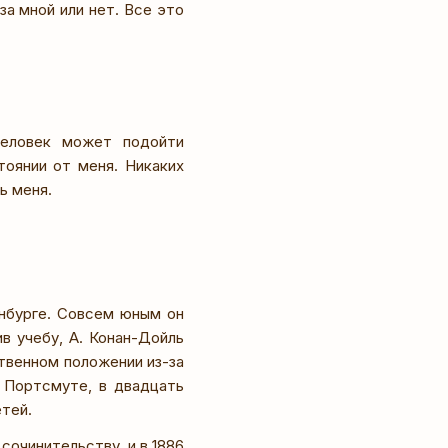
за мной или нет. Все это
человек может подойти
тоянии от меня. Никаких
ь меня.
инбурге. Совсем юным он
ив учебу, А. Конан-Дойль
твенном положении из-за
в Портсмуте, в двадцать
етей.
сочинительству, и в 1886