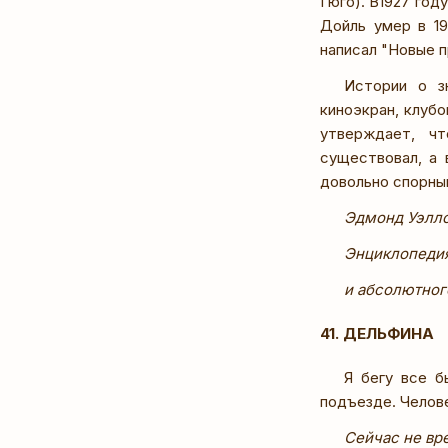
Гюго). В1927 год
Дойль умер в 19
написал "Новые 
Истории о з
киноэкран, клубо
утверждает, ч
существовал, а 
довольно спорны
Эдмонд Уэллс
Энциклопедия
и абсолютного
41. ДЕЛЬФИНА
Я бегу все б
подъезде. Челов
Сейчас не вр