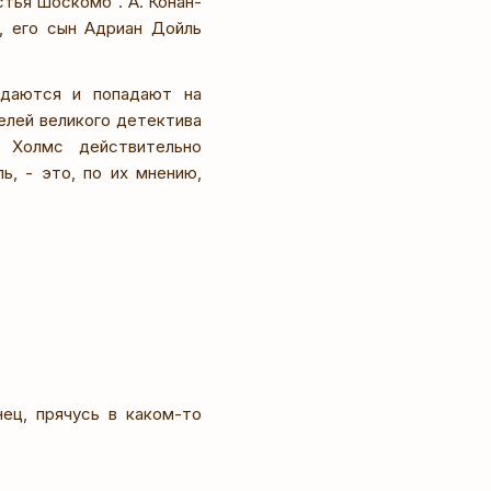
стья Шоскомб". А. Конан-
, его сын Адриан Дойль
здаются и попадают на
телей великого детектива
 Холмс действительно
ь, - это, по их мнению,
нец, прячусь в каком-то