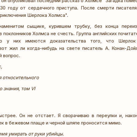
у он опубликовал последний рассказ о Холмсе "Загадка поме
30 году от сердечного приступа. После смерти писателя
приключения Шерлока Холмса".
наменитом сыщике, курившем трубку, без конца переи
в поклонников Холмса не счесть. Группа английских почита
то у них имеются доказательства того, что Шерлок
вот жил ли когда-нибудь на свете писатель А. Конан-Дойл
й вопрос.
,
 относительного
 знания, том VI
ыстрее. Он не отстает. Я сворачиваю в переулки и, нако
ек в бежевом плаще и черной шляпе проносится мимо.
емя умирать от руки убийцы.