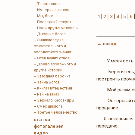
Танатонавты
Империя ангелов
Мы, боги
1
|
2
|
3
|
4
|
5
|
6
Последний секрет
Наши друзья человеки
Дыхание богов
Энциклопедия
← назад
относительного и
абсолютного знания
Отец наших отцов
- У меня есть
Древо возможного и
другие истории
- Берегитесь
Звездная бабочка
построить прочн
Тайна Богов
Книга Путешествия
- Мой разум с
Рай на заказ
- Остерегайт
Зеркало Кассандры
Смех циклопа
прощание.
Третье человечество
Я поклонился
статьи
передаче.
фотогалерея
видео