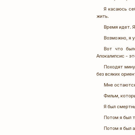
Я касаюсь се
жить.
Время идет. Я
Возможно, я у
Вот что был
Апокалипсис - эт
Походят минут
без всяких ориен
Мне остаются
Фильм, которы
Я был смертн
Потом я был 
Потом я был а