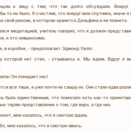
ицом к лицу с тем, что так долго обсуждали. Вокруг н
бы то ни было. Я счастлив, что вокруг мои спутники, иначе я
а свой рюкзак, в котором хранится Дельфина и ее планета.
мался медитацией, учитель говорил, что я должен представи
я, и это невыносимо.
е, в коробке, - предполагает Эдмонд Уэллс.
 у которой нет стен, - отзываюсь я. Мы ждем. Вдруг я в
:
ель! Он покидает нас!
тся все тише, я уже почти не слышу их. Они стали едва раз
ы была единственным, что помогало хоть как-то ориентир
ью теряю представление о том, где верх, а где низ.
изонт, мне казалось, что я смотрю вдаль.
бо, мне казалось, что я смотрю ввысь.