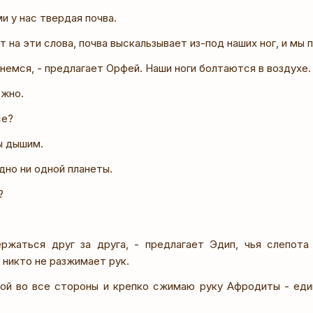
ми у нас твердая почва.
т на эти слова, почва выскальзывает из-под наших ног, и мы 
немся, - предлагает Орфей. Наши ноги болтаются в воздухе.
ожно.
се?
ы дышим.
идно ни одной планеты.
?
ржаться друг за друга, - предлагает Эдип, чья слепота
ь никто не разжимает рук.
вой во все стороны и крепко сжимаю руку Афродиты - еди