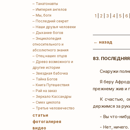
Танатонавты
Империя ангелов
Мы, боги
1
|
2
|
3
|
4
|
5
|
6
Последний секрет
Наши друзья человеки
Дыхание богов
Энциклопедия
← назад
относительного и
абсолютного знания
Отец наших отцов
83. ПОСЛЕДНЯЯ
Древо возможного и
другие истории
Снаружи полны
Звездная бабочка
Тайна Богов
Я беру Афроди
Книга Путешествия
прежнему жив и 
Рай на заказ
Зеркало Кассандры
К счастью, о
Смех циклопа
держимся за рук
Третье человечество
статьи
- Вы что-нибу
фотогалерея
- Нет, ничего.
видео