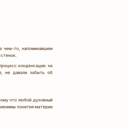
 в чем-то, напоминавшем
 стенок.
процесс конденсации: на
я, не давали забыть об
отому что любой духовный
именимы понятия материи