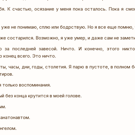
бя. К счастью, осязание у меня пока осталось. Пока я смог
 уже не понимаю, сплю или бодрствую. Но я все еще помню,
же состарился. Возможно, я уже умер, и даже сам не замети
о за последней завесой. Ничто. И конечно, этого никт
о конец всего. Это ничто.
ы, часы, дни, годы, столетия. Я парю в пустоте, в полном 
тиров.
 только воспоминания.
й без конца крутится в моей голове.
ым.
танатонавтом.
нгелом.