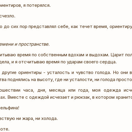
риентиров, я потерялся.
счезло.
о до сих пор представлял себе, как течет время, ориентир
емени и пространстве.
читываю время по собственным вдохам и выдохам. Царит пол
ела, и я отсчитываю время по ударам своего сердца.
 другие ориентиры - усталость и чувство голода. Но они 
тва поднялись на высоту, где ни усталости, ни голода прост
ошествии часа, дня, месяца или года, моя одежда исч
ах. Вместе с одеждой исчезает и рюкзак, в котором хранит
Дельфина!
увствую ни жара, ни холода.
тоте.