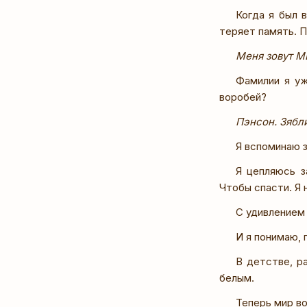
Когда я был 
теряет память. П
Меня зовут 
Фамилии я уж
воробей?
Пэнсон. Зябли
Я вспоминаю з
Я цепляюсь з
Чтобы спасти. Я 
С удивлением
И я понимаю, 
В детстве, р
белым.
Теперь мир во