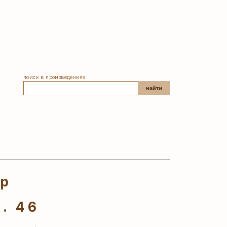
поиск в произведениях
найти
ер
. 46