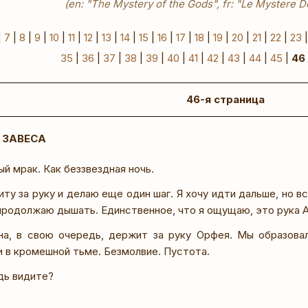
(en: "The Mystery of the Gods", fr: "Le Mystere D
|
7
|
8
|
9
|
10
|
11
|
12
|
13
|
14
|
15
|
16
|
17
|
18
|
19
|
20
|
21
|
22
|
23
35
|
36
|
37
|
38
|
39
|
40
|
41
|
42
|
43
|
44
|
45
|
46
46-я страница
 ЗАВЕСА
й мрак. Как беззвездная ночь.
ту за руку и делаю еще один шаг. Я хочу идти дальше, но вс
продолжаю дышать. Единственное, что я ощущаю, это рука 
на, в свою очередь, держит за руку Орфея. Мы образовал
и в кромешной тьме. Безмолвие. Пустота.
дь видите?