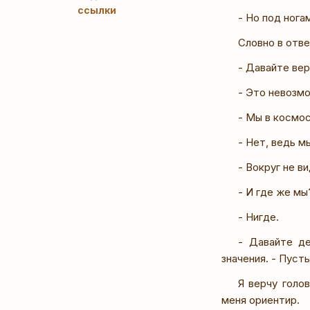
ссылки
- Но под нога
Словно в отве
- Давайте вер
- Это невозм
- Мы в космо
- Нет, ведь м
- Вокруг не в
- И где же мы
- Нигде.
- Давайте де
значения. - Пуст
Я верчу голо
меня ориентир.