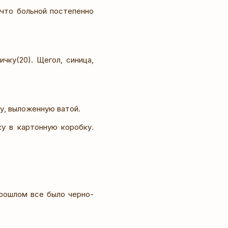
 что больной постепенно
чку(20). Щегол, синица,
ку, выложенную ватой.
ку в картонную коробку.
прошлом все было черно-