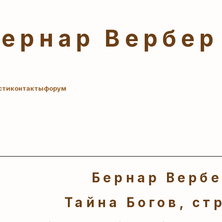
Бернар Вербер
сти
контакты
форум
Бернар Верб
Тайна Богов, стр