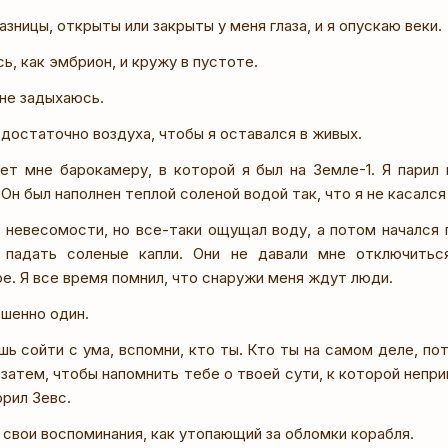
азницы, открыты или закрыты у меня глаза, и я опускаю веки.
ь, как эмбрион, и кружу в пустоте.
 не задыхаюсь.
 достаточно воздуха, чтобы я оставался в живых.
ет мне барокамеру, в которой я был на Земле-1. Я парил
 Он был наполнен теплой соленой водой так, что я не касался
 в невесомости, но все-таки ощущал воду, а потом начался 
 падать соленые капли. Они не давали мне отключитьс
. Я все время помнил, что снаружи меня ждут люди.
ршенно один.
шь сойти с ума, вспомни, кто ты. Кто ты на самом деле, п
затем, чтобы напомнить тебе о твоей сути, к которой непр
орил Зевс.
 свои воспоминания, как утопающий за обломки корабля.