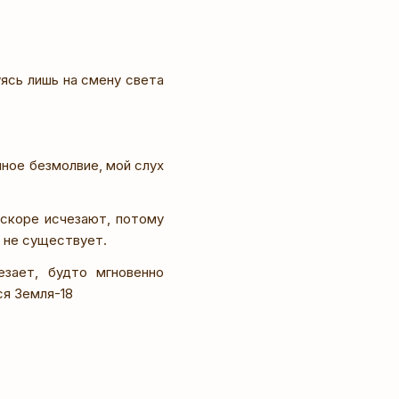
уясь лишь на смену света
ное безмолвие, мой слух
вскоре исчезают, потому
о не существует.
езает, будто мгновенно
ся Земля-18