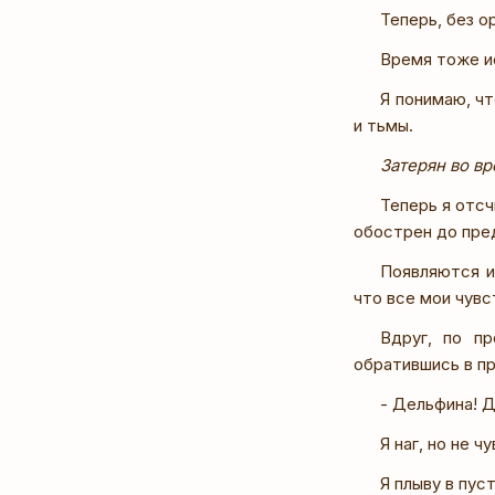
Теперь, без о
Время тоже и
Я понимаю, чт
и тьмы.
Затерян во вр
Теперь я отс
обострен до пред
Появляются и
что все мои чувс
Вдруг, по пр
обратившись в пр
- Дельфина! 
Я наг, но не ч
Я плыву в пус