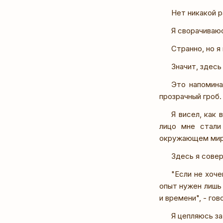
Нет никакой р
Я сворачиваюс
Странно, но я
Значит, здесь
Это напомина
прозрачный гроб.
Я висел, как
лицо мне стали
окружающем мире
Здесь я сове
"Если не хоче
опыт нужен лишь 
и времени", - гов
Я цепляюсь за