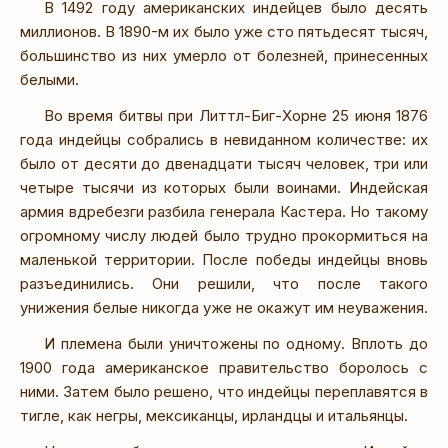
В 1492 году американских индейцев было десять
миллионов. В 1890-м их было уже сто пятьдесят тысяч,
большинство из них умерло от болезней, принесенных
белыми.
Во время битвы при Литтл-Биг-Хорне 25 июня 1876
года индейцы собрались в невиданном количестве: их
было от десяти до двенадцати тысяч человек, три или
четыре тысячи из которых были воинами. Индейская
армия вдребезги разбила генерала Кастера. Но такому
огромному числу людей было трудно прокормиться на
маленькой территории. После победы индейцы вновь
разъединились. Они решили, что после такого
унижения белые никогда уже не окажут им неуважения.
И племена были уничтожены по одному. Вплоть до
1900 года американское правительство боролось с
ними. Затем было решено, что индейцы переплавятся в
тигле, как негры, мексиканцы, ирландцы и итальянцы.