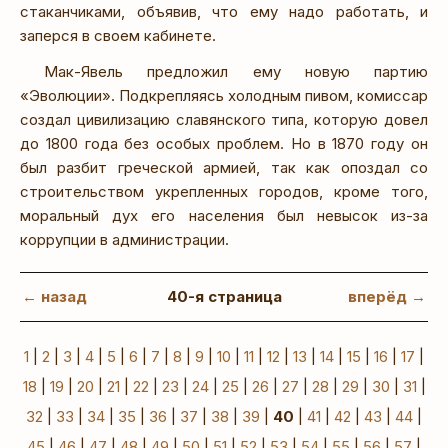
стаканчиками, объявив, что ему надо работать, и
заперся в своем кабинете.
Мак-Явель предложил ему новую партию
«Эволюции». Подкрепляясь холодным пивом, комиссар
создал цивилизацию славянского типа, которую довел
до 1800 года без особых проблем. Но в 1870 году он
был разбит греческой армией, так как опоздал со
строительством укрепленных городов, кроме того,
моральный дух его населения был невысок из-за
коррупции в администрации.
← назад
40-я страница
вперёд →
1
|
2
|
3
|
4
|
5
|
6
|
7
|
8
|
9
|
10
|
11
|
12
|
13
|
14
|
15
|
16
|
17
|
18
|
19
|
20
|
21
|
22
|
23
|
24
|
25
|
26
|
27
|
28
|
29
|
30
|
31
|
32
|
33
|
34
|
35
|
36
|
37
|
38
|
39
|
40
|
41
|
42
|
43
|
44
|
45
|
46
|
47
|
48
|
49
|
50
|
51
|
52
|
53
|
54
|
55
|
56
|
57
|