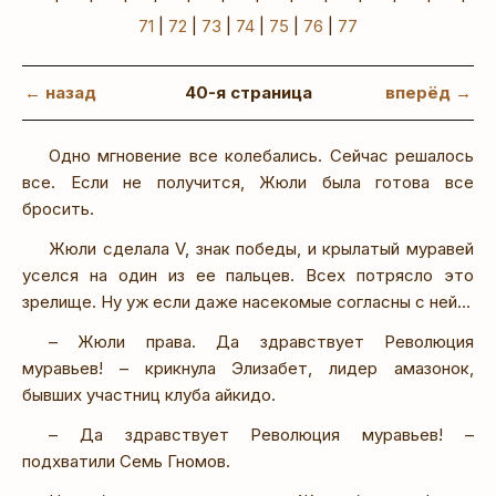
71
|
72
|
73
|
74
|
75
|
76
|
77
← назад
40-я страница
вперёд →
Одно мгновение все колебались. Сейчас решалось
все. Если не получится, Жюли была готова все
бросить.
Жюли сделала V, знак победы, и крылатый муравей
уселся на один из ее пальцев. Всех потрясло это
зрелище. Ну уж если даже насекомые согласны с ней...
– Жюли права. Да здравствует Революция
муравьев! – крикнула Элизабет, лидер амазонок,
бывших участниц клуба айкидо.
– Да здравствует Революция муравьев! –
подхватили Семь Гномов.