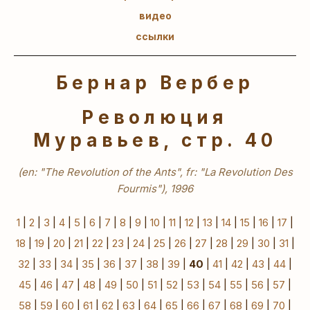
видео
ссылки
Бернар Вербер
Революция
Муравьев, стр. 40
(en: "The Revolution of the Ants", fr: "La Revolution Des
Fourmis"), 1996
1
|
2
|
3
|
4
|
5
|
6
|
7
|
8
|
9
|
10
|
11
|
12
|
13
|
14
|
15
|
16
|
17
|
18
|
19
|
20
|
21
|
22
|
23
|
24
|
25
|
26
|
27
|
28
|
29
|
30
|
31
|
32
|
33
|
34
|
35
|
36
|
37
|
38
|
39
|
40
|
41
|
42
|
43
|
44
|
45
|
46
|
47
|
48
|
49
|
50
|
51
|
52
|
53
|
54
|
55
|
56
|
57
|
58
|
59
|
60
|
61
|
62
|
63
|
64
|
65
|
66
|
67
|
68
|
69
|
70
|