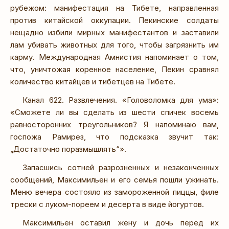
рубежом: манифестация на Тибете, направленная
против китайской оккупации. Пекинские солдаты
нещадно избили мирных манифестантов и заставили
лам убивать животных для того, чтобы загрязнить им
карму. Международная Амнистия напоминает о том,
что, уничтожая коренное население, Пекин сравнял
количество китайцев и тибетцев на Тибете.
Канал 622. Развлечения. «Головоломка для ума»:
«Сможете ли вы сделать из шести спичек восемь
равносторонних треугольников? Я напоминаю вам,
госпожа Рамирез, что подсказка звучит так:
„Достаточно поразмышлять“».
Запасшись сотней разрозненных и незаконченных
сообщений, Максимильен и его семья пошли ужинать.
Меню вечера состояло из замороженной пиццы, филе
трески с луком-пореем и десерта в виде йогуртов.
Максимильен оставил жену и дочь перед их