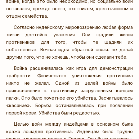
войне, когда это было необходимо, но социально воин
оставался, прежде всего, охотником, крестьянином и
отцом семейства.
Согласно индейскому мировоззрению любая форма
жизни достойна уважения. Они щадили жизни
противников для того, чтобы те щадили их
собственные. Вечная идея обратной связи: не делай
другим того, что не хочешь, чтобы они сделали тебе.
Война расценивалась как игра для демонстрации
храбрости. Физического уничтожения противника
никто не желал. Одной из целей войны было
прикосновение к противнику закругленным концом
палки. Это было почетнее его убийства. Засчитывалось
«касание». Борьба останавливалась при появлении
первой крови. Убийства были редкостью.
Целью войн между индейцами в основном была
кража лошадей противника. Индейцам было трудно
понять массовую резню в Европе. Они были изумлены,