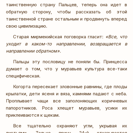
таинственную страну Пальцев, теперь она идет в
обратную сторону, чтобы рассказать об этой
таинственной стране остальным и продвинуть вперед
свою цивилизацию.
Старая мирмекийская поговорка гласит:
«Все, что
уходит в каком-то направлении, возвращается в
направлении обратном».
Пальцы эту пословицу не поняли бы. Принцесса
думает о том, что у муравьев культура все-таки
специфическая.
Когорта пересекает зловонные равнины, где плоды
крылатки, дети ясеня и вяза, камнями падают с неба.
Проплывает чащи все заполоняющих коричневых
папоротников. Роса хлещет муравьев, усики их
приклеиваются к щекам.
Все тщательно охраняют угли, укрывая их
листьями. Только принц 24-й отказывается