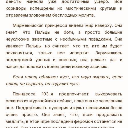
деисты нанесли уже достаточный ущерб. Все
коридоры испещрены их мистическими кругами и
отравлены зловонием бесплодных молитв.
Мирмекийская принцесса видела мир наверху. Она
знает, что Пальцы не боги, а просто большие
неуклюжие животные с необычными повадками. Она
уважает Пальцы, но считает, что те, кто им будет
поклоняться, только все испортят. Заручившись
поддержкой ученых и военных, она решает раз и
навсегда положить конец религиозному засилию.
Если плющ обвивает куст, его надо вырвать, если
плющ не вырвать, он задушит куст.
Принцесса 103-я предпочитает выкорчевать
религию из муравейника сейчас, пока она не заполонила
все. Поддерживать суеверия и культ невидимых богов
очень просто. Она знает, что, если продолжать
медлить, в этой игре последний феромон останется не