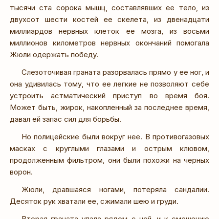
тысячи ста сорока мышц, составлявших ее тело, из
двухсот шести костей ее скелета, из двенадцати
миллиардов нервных клеток ее мозга, из восьми
миллионов километров нервных окончаний помогала
Жюли одержать победу.
Слезоточивая граната разорвалась прямо у ее ног, и
она удивилась тому, что ее легкие не позволяют себе
устроить астматический приступ во время боя.
Может быть, жирок, накопленный за последнее время,
давал ей запас сил для борьбы.
Но полицейские были вокруг нее. В противогазовых
масках с круглыми глазами и острым клювом,
продолженным фильтром, они были похожи на черных
ворон.
Жюли, дравшаяся ногами, потеряла сандалии.
Десяток рук хватали ее, сжимали шею и груди.
Вторая граната упала рядом с ней, и к смешению