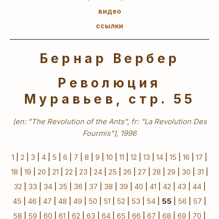
видео
ссылки
Бернар Вербер
Революция
Муравьев, стр. 55
(en: "The Revolution of the Ants", fr: "La Revolution Des
Fourmis"), 1996
1
|
2
|
3
|
4
|
5
|
6
|
7
|
8
|
9
|
10
|
11
|
12
|
13
|
14
|
15
|
16
|
17
|
18
|
19
|
20
|
21
|
22
|
23
|
24
|
25
|
26
|
27
|
28
|
29
|
30
|
31
|
32
|
33
|
34
|
35
|
36
|
37
|
38
|
39
|
40
|
41
|
42
|
43
|
44
|
45
|
46
|
47
|
48
|
49
|
50
|
51
|
52
|
53
|
54
|
55
|
56
|
57
|
58
|
59
|
60
|
61
|
62
|
63
|
64
|
65
|
66
|
67
|
68
|
69
|
70
|