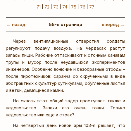
71
|
72
|
73
|
74
|
75
|
76
|
77
← назад
55-я страница
вперёд →
Через вентиляционные отверстия солдаты
регулируют подачу воздуха. На чердаках растут
запасы пищи. Рабочие оттаскивают к сточным канавам
трупы и мусор после неудавшихся экспериментов
инженеров. Особенно вонючие и безобразные отходы –
после пиротехников: саранча со скрученными в виде
абстрактных скульптур кутикулами, обугленные листья
и ветки, дымящиеся камни.
Но сквозь этот общий задор проступает также и
недовольство. Запахи его очень тонки. Только
недовольство или еще и страх?
На четвертый день новой эры 103-я решает, что