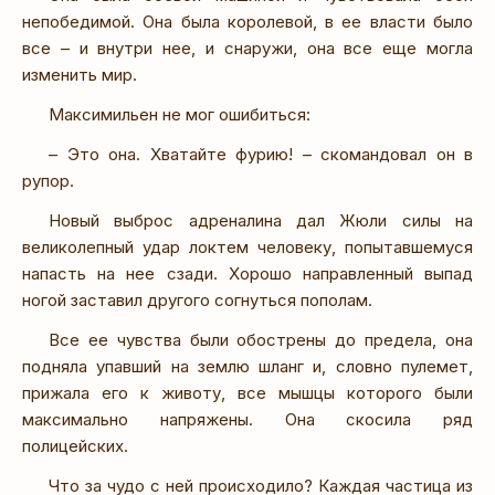
непобедимой. Она была королевой, в ее власти было
все – и внутри нее, и снаружи, она все еще могла
изменить мир.
Максимильен не мог ошибиться:
– Это она. Хватайте фурию! – скомандовал он в
рупор.
Новый выброс адреналина дал Жюли силы на
великолепный удар локтем человеку, попытавшемуся
напасть на нее сзади. Хорошо направленный выпад
ногой заставил другого согнуться пополам.
Все ее чувства были обострены до предела, она
подняла упавший на землю шланг и, словно пулемет,
прижала его к животу, все мышцы которого были
максимально напряжены. Она скосила ряд
полицейских.
Что за чудо с ней происходило? Каждая частица из