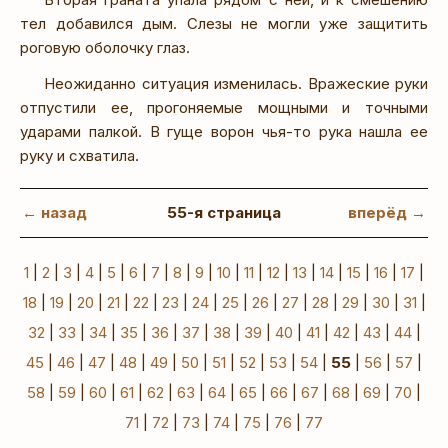
тел добавился дым. Слезы не могли уже защитить
роговую оболочку глаз.
Неожиданно ситуация изменилась. Вражеские руки
отпустили ее, прогоняемые мощными и точными
ударами палкой. В гуще ворон чья-то рука нашла ее
руку и схватила.
← назад
55-я страница
вперёд →
1
|
2
|
3
|
4
|
5
|
6
|
7
|
8
|
9
|
10
|
11
|
12
|
13
|
14
|
15
|
16
|
17
|
18
|
19
|
20
|
21
|
22
|
23
|
24
|
25
|
26
|
27
|
28
|
29
|
30
|
31
|
32
|
33
|
34
|
35
|
36
|
37
|
38
|
39
|
40
|
41
|
42
|
43
|
44
|
45
|
46
|
47
|
48
|
49
|
50
|
51
|
52
|
53
|
54
|
55
|
56
|
57
|
58
|
59
|
60
|
61
|
62
|
63
|
64
|
65
|
66
|
67
|
68
|
69
|
70
|
71
|
72
|
73
|
74
|
75
|
76
|
77