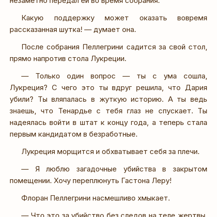
незаметно передал ей во время собрания.
Какую поддержку может оказать вовремя
рассказанная шутка! — думает она.
После собрания Пеллегрини садится за свой стол,
прямо напротив стола Лукреции.
— Только один вопрос — ты с ума сошла,
Лукреция? С чего это ты вдруг решила, что Дария
убили? Ты вляпалась в жуткую историю. А ты ведь
знаешь, что Тенардье с тебя глаз не спускает. Ты
надеялась войти в штат к концу года, а теперь стала
первым кандидатом в безработные.
Лукреция морщится и обхватывает себя за плечи.
— Я люблю загадочные убийства в закрытом
помещении. Хочу переплюнуть Гастона Леру!
Флоран Пеллегрини насмешливо хмыкает.
— Что это за убийство без следов на теле жертвы,