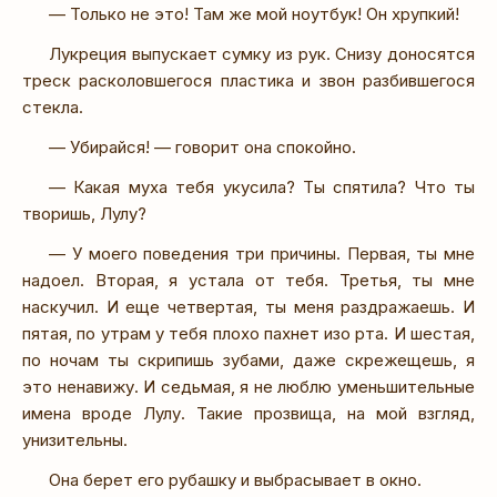
— Только не это! Там же мой ноутбук! Он хрупкий!
Лукреция выпускает сумку из рук. Снизу доносятся
треск расколовшегося пластика и звон разбившегося
стекла.
— Убирайся! — говорит она спокойно.
— Какая муха тебя укусила? Ты спятила? Что ты
творишь, Лулу?
— У моего поведения три причины. Первая, ты мне
надоел. Вторая, я устала от тебя. Третья, ты мне
наскучил. И еще четвертая, ты меня раздражаешь. И
пятая, по утрам у тебя плохо пахнет изо рта. И шестая,
по ночам ты скрипишь зубами, даже скрежещешь, я
это ненавижу. И седьмая, я не люблю уменьшительные
имена вроде Лулу. Такие прозвища, на мой взгляд,
унизительны.
Она берет его рубашку и выбрасывает в окно.