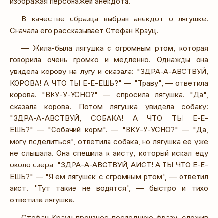
изображая персонажей анекдота.
В качестве образца выбран анекдот о лягушке.
Сначала его рассказывает Стефан Крауц.
— Жила-была лягушка с огромным ртом, которая
говорила очень громко и медленно. Однажды она
увидела корову на лугу и сказала: "ЗДРА-А-АВСТВУЙ,
КОРОВА! А ЧТО ТЫ Е-Е-ЕШЬ?" — "Траву", — ответила
корова. "ВКУ-У-УСНО?" — спросила лягушка. "Да",
сказала корова. Потом лягушка увидела собаку:
"ЗДРА-А-АВСТВУЙ, СОБАКА! А ЧТО ТЫ Е-Е-
ЕШЬ?" — "Собачий корм". — "ВКУ-У-УСНО?" — "Да,
могу поделиться", ответила собака, но лягушка ее уже
не слышала. Она спешила к аисту, который искал еду
около озера. "ЗДРА-А-АВСТВУЙ, АИСТ! А ТЫ ЧТО Е-Е-
ЕШЬ?" — "Я ем лягушек с огромным ртом", — ответил
аист. "Тут такие не водятся", — быстро и тихо
ответила лягушка.
Стефан Крауц произнес последнюю фразу, сложив