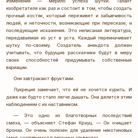
Изменения — мерило успеха шутки. Талант
изобретателя как раз и состоит в том, чтобы создать
прочный костяк, который переживет и забывчивость
людей, и неточности, возникающие при пересказе, и
последующие искажения. Это неписаная литература,
передаваемая из уст в уста. Каждый переиначивает
шутку по-своему. Создатель анекдота должен
учитывать, что будущие рассказчики будут в меру
своих способностей придумывать собственные
вариации.
Они завтракают фруктами.
Лукреция замечает, что ей не хочется курить. И
даже как будто стало легче дышать. Она делится этим
наблюдением с их наставником.
— Это одно из благотворных последствий
смеха, — объясняет Стефан Крауц. — Он очищает
бронхи. Он очень полезен для удаления никотиновых
смол, скопившихся в легочных альвеолах.