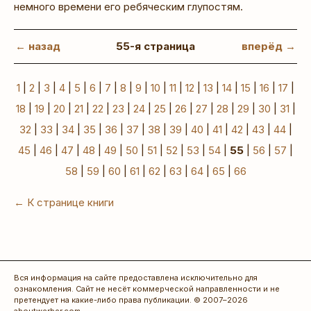
немного времени его ребяческим глупостям.
← назад
55-я страница
вперёд →
1
|
2
|
3
|
4
|
5
|
6
|
7
|
8
|
9
|
10
|
11
|
12
|
13
|
14
|
15
|
16
|
17
|
18
|
19
|
20
|
21
|
22
|
23
|
24
|
25
|
26
|
27
|
28
|
29
|
30
|
31
|
32
|
33
|
34
|
35
|
36
|
37
|
38
|
39
|
40
|
41
|
42
|
43
|
44
|
45
|
46
|
47
|
48
|
49
|
50
|
51
|
52
|
53
|
54
|
55
|
56
|
57
|
58
|
59
|
60
|
61
|
62
|
63
|
64
|
65
|
66
← К странице книги
Вся информация на сайте предоставлена исключительно для
ознакомления. Сайт не несёт коммерческой направленности и не
претендует на какие-либо права публикации. © 2007–2026