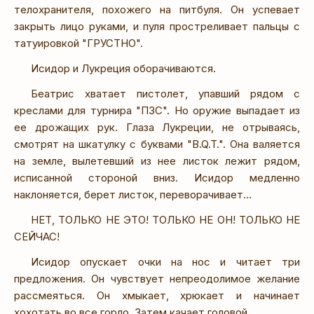
телохранителя, похожего на питбуля. Он успевает
закрыть лицо руками, и пуля простреливает пальцы с
татуировкой "ГРУСТНО".
Исидор и Лукреция оборачиваются.
Беатрис хватает пистолет, упавший рядом с
креслами для турнира "ПЗС". Но оружие выпадает из
ее дрожащих рук. Глаза Лукреции, не отрываясь,
смотрят на шкатулку с буквами "B.Q.T.". Она валяется
на земле, вылетевший из нее листок лежит рядом,
исписанной стороной вниз. Исидор медленно
наклоняется, берет листок, переворачивает…
НЕТ, ТОЛЬКО НЕ ЭТО! ТОЛЬКО НЕ ОН! ТОЛЬКО НЕ
СЕЙЧАС!
Исидор опускает очки на нос и читает три
предложения. Он чувствует непреодолимое желание
рассмеяться. Он хмыкает, хрюкает и начинает
хохотать во все горло. Затем качает головой.