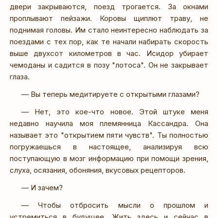
двери закрываются, поезд трогается. За окнами
проплывают пейзажи. Коровы щиплют траву, не
поднимая головы. Им стало неинтересно наблюдать за
поездами с тех пор, как те начали набирать скорость
выше двухсот километров в час. Исидор убирает
чемоданы и садится в позу "лотоса". Он не закрывает
глаза.
— Вы теперь медитируете с открытыми глазами?
— Нет, это кое-что новое. Этой штуке меня
недавно научила моя племянница Кассандра. Она
называет это "открытием пяти чувств". Ты полностью
погружаешься в настоящее, анализируя всю
поступающую в мозг информацию при помощи зрения,
слуха, осязания, обоняния, вкусовых рецепторов.
— И зачем?
— Чтобы отбросить мысли о прошлом и
устремиться в будущее. Жить здесь и сейчас в