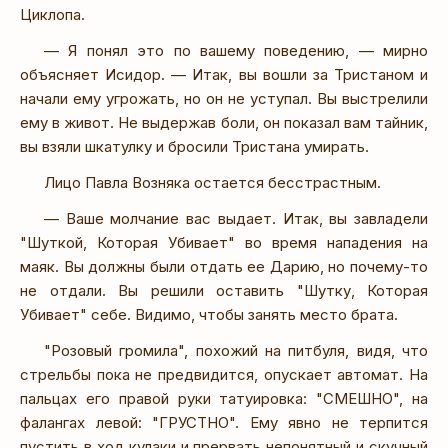
Циклопа.
— Я понял это по вашему поведению, — мирно
объясняет Исидор. — Итак, вы вошли за Тристаном и
начали ему угрожать, но он не уступал. Вы выстрелили
ему в живот. Не выдержав боли, он показал вам тайник,
вы взяли шкатулку и бросили Тристана умирать.
Лицо Павла Возняка остается бесстрастным.
— Ваше молчание вас выдает. Итак, вы завладели
"Шуткой, Которая Убивает" во время нападения на
маяк. Вы должны были отдать ее Дарию, но почему-то
не отдали. Вы решили оставить "Шутку, Которая
Убивает" себе. Видимо, чтобы занять место брата.
"Розовый громила", похожий на питбуля, видя, что
стрельбы пока не предвидится, опускает автомат. На
пальцах его правой руки татуировка: "СМЕШНО", на
фалангах левой: "ГРУСТНО". Ему явно не терпится
пустить в ход кулаки и прервать непонятный и скучный