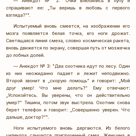
— Анекдот № 2: "Очки влюбились в лупу и
спрашивают ее: „Ты веришь в любовь с первого
взгляда?“".
Испытуемый вновь смеется, на изображении его
мозга появляется белая точка, его ноги дрожат.
Светящаяся линия смеха, словно космическая ракета,
вновь движется по экрану, совершая путь от мозжечка
до лобных долей.
— Анекдот № 3: "Два охотника идут по лесу. Один
из них неожиданно падает и лежит неподвижно.
Второй звонит в „скорую помощь“ и говорит: „Мой
друг умер! Что мне делать?“ Ему отвечают:
„Успокойтесь. Вы уверены, что он действительно
умер?“ Тишина, потом звук выстрела. Охотник снова
берет телефон и говорит: „Совершенно уверен. Что
дальше, доктор?“".
Ноги испытуемого вновь дергаются. Из белого
цилиндра слышится приглушенный смех. Женщина в