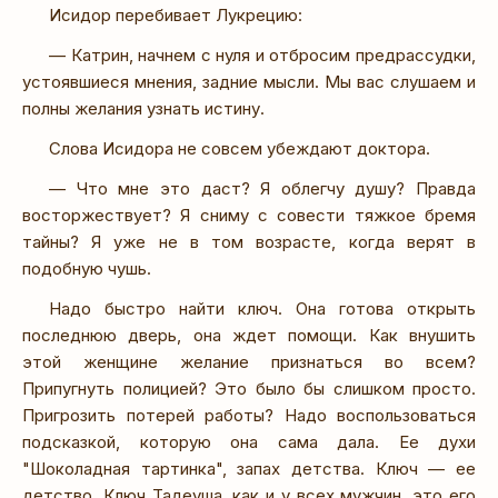
Исидор перебивает Лукрецию:
— Катрин, начнем с нуля и отбросим предрассудки,
устоявшиеся мнения, задние мысли. Мы вас слушаем и
полны желания узнать истину.
Слова Исидора не совсем убеждают доктора.
— Что мне это даст? Я облегчу душу? Правда
восторжествует? Я сниму с совести тяжкое бремя
тайны? Я уже не в том возрасте, когда верят в
подобную чушь.
Надо быстро найти ключ. Она готова открыть
последнюю дверь, она ждет помощи. Как внушить
этой женщине желание признаться во всем?
Припугнуть полицией? Это было бы слишком просто.
Пригрозить потерей работы? Надо воспользоваться
подсказкой, которую она сама дала. Ее духи
"Шоколадная тартинка", запах детства. Ключ — ее
детство. Ключ Тадеуша, как и у всех мужчин, это его