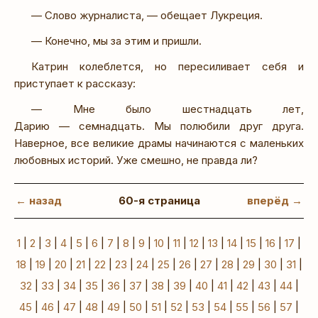
— Слово журналиста, — обещает Лукреция.
— Конечно, мы за этим и пришли.
Катрин колеблется, но пересиливает себя и
приступает к рассказу:
— Мне было шестнадцать лет,
Дарию — семнадцать. Мы полюбили друг друга.
Наверное, все великие драмы начинаются с маленьких
любовных историй. Уже смешно, не правда ли?
← назад
60-я страница
вперёд →
1
|
2
|
3
|
4
|
5
|
6
|
7
|
8
|
9
|
10
|
11
|
12
|
13
|
14
|
15
|
16
|
17
|
18
|
19
|
20
|
21
|
22
|
23
|
24
|
25
|
26
|
27
|
28
|
29
|
30
|
31
|
32
|
33
|
34
|
35
|
36
|
37
|
38
|
39
|
40
|
41
|
42
|
43
|
44
|
45
|
46
|
47
|
48
|
49
|
50
|
51
|
52
|
53
|
54
|
55
|
56
|
57
|