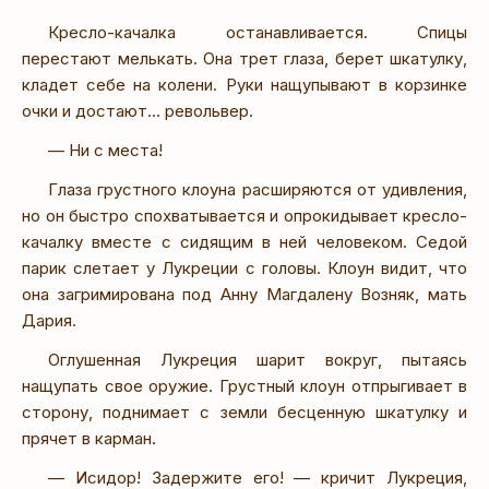
Кресло-качалка останавливается. Спицы
перестают мелькать. Она трет глаза, берет шкатулку,
кладет себе на колени. Руки нащупывают в корзинке
очки и достают… револьвер.
— Ни с места!
Глаза грустного клоуна расширяются от удивления,
но он быстро спохватывается и опрокидывает кресло-
качалку вместе с сидящим в ней человеком. Седой
парик слетает у Лукреции с головы. Клоун видит, что
она загримирована под Анну Магдалену Возняк, мать
Дария.
Оглушенная Лукреция шарит вокруг, пытаясь
нащупать свое оружие. Грустный клоун отпрыгивает в
сторону, поднимает с земли бесценную шкатулку и
прячет в карман.
— Исидор! Задержите его! — кричит Лукреция,