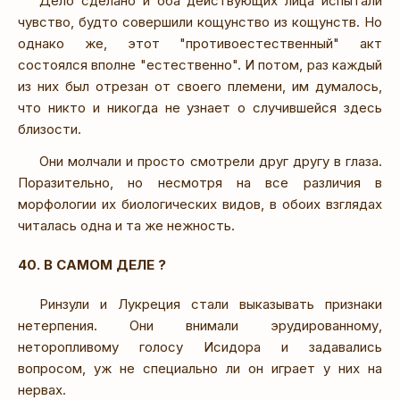
Дело сделано и оба действующих лица испытали
чувство, будто совершили кощунство из кощунств. Но
однако же, этот "противоестественный" акт
состоялся вполне "естественно". И потом, раз каждый
из них был отрезан от своего племени, им думалось,
что никто и никогда не узнает о случившейся здесь
близости.
Они молчали и просто смотрели друг другу в глаза.
Поразительно, но несмотря на все различия в
морфологии их биологических видов, в обоих взглядах
читалась одна и та же нежность.
40. В САМОМ ДЕЛЕ ?
Ринзули и Лукреция стали выказывать признаки
нетерпения. Они внимали эрудированному,
неторопливому голосу Исидора и задавались
вопросом, уж не специально ли он играет у них на
нервах.