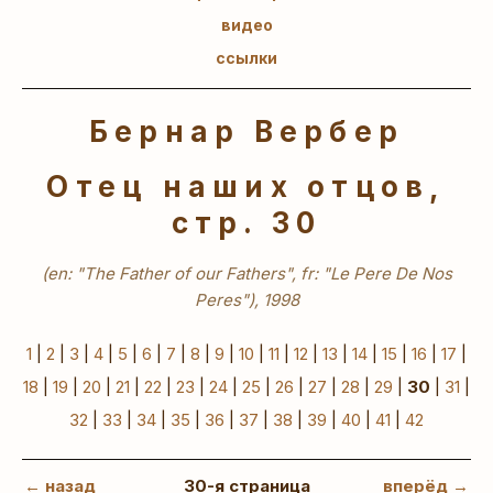
видео
ссылки
Бернар Вербер
Отец наших отцов,
стр. 30
(en: "The Father of our Fathers", fr: "Le Pere De Nos
Peres"), 1998
1
|
2
|
3
|
4
|
5
|
6
|
7
|
8
|
9
|
10
|
11
|
12
|
13
|
14
|
15
|
16
|
17
|
18
|
19
|
20
|
21
|
22
|
23
|
24
|
25
|
26
|
27
|
28
|
29
|
30
|
31
|
32
|
33
|
34
|
35
|
36
|
37
|
38
|
39
|
40
|
41
|
42
← назад
30-я страница
вперёд →