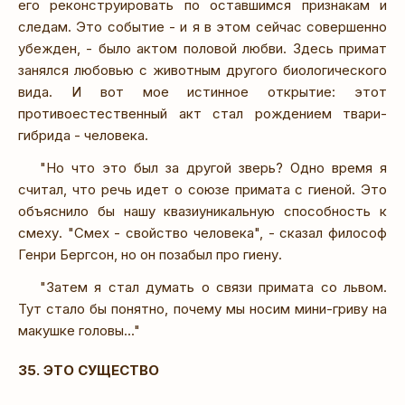
его реконструировать по оставшимся признакам и
следам. Это событие - и я в этом сейчас совершенно
убежден, - было актом половой любви. Здесь примат
занялся любовью с животным другого биологического
вида. И вот мое истинное открытие: этот
противоестественный акт стал рождением твари-
гибрида - человека.
"Но что это был за другой зверь? Одно время я
считал, что речь идет о союзе примата с гиеной. Это
объяснило бы нашу квазиуникальную способность к
смеху. "Смех - свойство человека", - сказал философ
Генри Бергсон, но он позабыл про гиену.
"Затем я стал думать о связи примата со львом.
Тут стало бы понятно, почему мы носим мини-гриву на
макушке головы..."
35. ЭТО СУЩЕСТВО