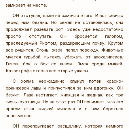
замирает на месте.
ОН отступал, даже не замечая этого. И вот сейчас
перед ним бездна. Но земля не остановилась, она
продолжает разевать рот. Здесь уже недостаточно
просто отступать. ОН бросается галопом,
преследуемый Рифтом, раздирающим почву. Кругом
все рушится. Огонь, жара, пепел повсюду. Животные
мчатся гурьбой, пытаясь убежать от апокалипсиса.
Газель бок о бок со львом. Змея среди мышей.
Катастрофа стерла все старые ужасы.
С холма неожиданно хлынул потек красно-
оранжевой лавы и припустился за ним вдогонку. ОН
бежит. Лава настигает, кипящая и жадная, как три
гиены-охотницы. Но на этот раз ОН понимает, что его
врагом стал жидкий минерал и с ним бороться
невозможно.
ОН перепрыгивает расщелину, которая немного