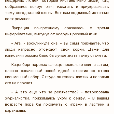
пещерных людей, которые инстинктивно знали, как,
собравшись вокруг огня, излагать и приукрашивать
тему сегодняшней охоты. Вот вам подлинный источник
всех романов.
Лукреция по-прежнему сражалась с тремя
циферблатами, высунув от усердия розовый язык.
- Ага, - воскликнула она, - вы сами признаете, что
люди напрасно отсекают свои корни. Даже для
написания романа было бы лучше знать точку отсчета.
Каценберг перелистал еще несколько книг, а затем,
словно охваченный новой идеей, схватил со стола
письменный набор. Оттуда он извлек ластик и положил
его на блокнот.
- А это еще что за ребячество? - потребовала
журналистка, прижимаясь ухом к сейфу. - В вашем
возрасте пора бы покончить с играми в ластики и
карандаши.