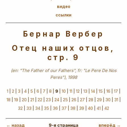
видео
ссылки
Бернар Вербер
Отец наших отцов,
стр. 9
(en: "The Father of our Fathers", fr: "Le Pere De Nos
Peres"), 1998
1
|
2
|
3
|
4
|
5
|
6
|
7
|
8
|
9
|
10
|
11
|
12
|
13
|
14
|
15
|
16
|
17
|
18
|
19
|
20
|
21
|
22
|
23
|
24
|
25
|
26
|
27
|
28
|
29
|
30
|
31
|
32
|
33
|
34
|
35
|
36
|
37
|
38
|
39
|
40
|
41
|
42
← назад
9-я страница
вперёд →