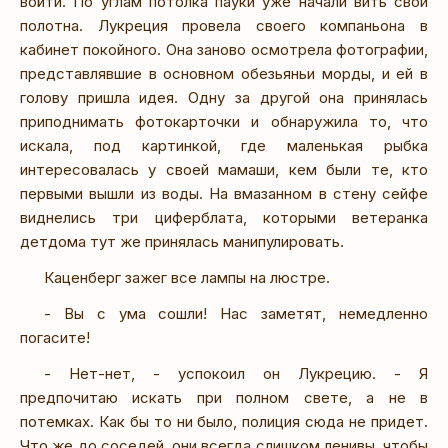
войти. По углам потолка пауки уже начали вить свои
полотна. Лукреция провела своего компаньона в
кабинет покойного. Она заново осмотрела фотографии,
представлявшие в основном обезьяньи морды, и ей в
голову пришла идея. Одну за другой она принялась
приподнимать фотокарточки и обнаружила то, что
искала, под картинкой, где маленькая рыбка
интересовалась у своей мамаши, кем были те, кто
первыми вышли из воды. На вмазанном в стену сейфе
виднелись три циферблата, которыми ветеранка
детдома тут же принялась манипулировать.
Каценберг зажег все лампы на люстре.
- Вы с ума сошли! Нас заметят, немедленно
погасите!
- Нет-нет, - успокоил он Лукрецию. - Я
предпочитаю искать при полном свете, а не в
потемках. Как бы то ни было, полиция сюда не придет.
Что же до соседей, они всегда слишком ленивы, чтобы