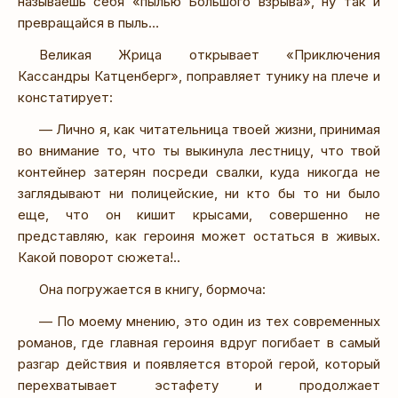
называешь себя «пылью Большого взрыва», ну так и
превращайся в пыль…
Великая Жрица открывает «Приключения
Кассандры Катценберг», поправляет тунику на плече и
констатирует:
— Лично я, как читательница твоей жизни, принимая
во внимание то, что ты выкинула лестницу, что твой
контейнер затерян посреди свалки, куда никогда не
заглядывают ни полицейские, ни кто бы то ни было
еще, что он кишит крысами, совершенно не
представляю, как героиня может остаться в живых.
Какой поворот сюжета!..
Она погружается в книгу, бормоча:
— По моему мнению, это один из тех современных
романов, где главная героиня вдруг погибает в самый
разгар действия и появляется второй герой, который
перехватывает эстафету и продолжает