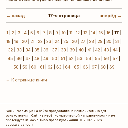
← назад
17-я страница
вперёд →
1
|
2
|
3
|
4
|
5
|
6
|
7
|
8
|
9
|
10
|
11
|
12
|
13
|
14
|
15
|
16
|
17
|
18
|
19
|
20
|
21
|
22
|
23
|
24
|
25
|
26
|
27
|
28
|
29
|
30
|
31
|
32
|
33
|
34
|
35
|
36
|
37
|
38
|
39
|
40
|
41
|
42
|
43
|
44
|
45
|
46
|
47
|
48
|
49
|
50
|
51
|
52
|
53
|
54
|
55
|
56
|
57
|
58
|
59
|
60
|
61
|
62
|
63
|
64
|
65
|
66
|
67
|
68
|
69
← К странице книги
Вся информация на сайте предоставлена исключительно для
ознакомления. Сайт не несёт коммерческой направленности и не
претендует на какие-либо права публикации. © 2007–2026
aboutwerber.com