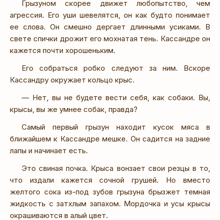
Грызуном скорее движет любопытство, чем
агрессия. Его уши шевелятся, он как будто понимает
ее слова. Он смешно дергает длинными усиками. В
свете спички дрожит его мохнатая тень. Кассандре он
кажется почти хорошеньким.
Его собраться робко следуют за ним. Вскоре
Кассандру окружает кольцо крыс.
— Нет, вы не будете вести себя, как собаки. Вы,
крысы, вы же умнее собак, правда?
Самый первый грызун находит кусок мяса в
ближайшем к Кассандре мешке. Он садится на задние
лапы и начинает есть.
Это свиная почка. Крыса вонзает свои резцы в то,
что издали кажется сочной грушей. Но вместо
желтого сока из-под зубов грызуна брызжет темная
жидкость с затхлым запахом. Мордочка и усы крысы
окрашиваются в алый цвет.