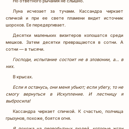
Но ответного рычания не слышно.
Луна исчезает за тучами. Кассандра чиркает
спичкой и при ее свете пламени видит источник
шорохов. Ее передергивает.
Десятки маленьких визитеров копошатся среди
мешков. Затем десятки превращаются в сотни. А
сотни — в тысячи.
Господи, испытание состоит не в зловонии, а… в
них.
В крысах.
Если я останусь, они меня убьют; если убегу, то не
смогу вернуться в Искупление. И лестницу я
выбросила!
Кассандра чиркает спичкой. К счастью, полчища
грызунов, похоже, боятся огня.
Я похожа на первобытных людей, которые жгли