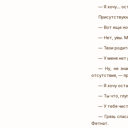
— Я хочу… ос
Присутствующ
— Вот еще но
— Нет, увы. 
— Твои родит
— У меня нет
— Ну, не зна
отсутствия, — п
— Я хочу ост
— Ты что, глу
— У тебя чист
— Грязь спас
Фетнат.