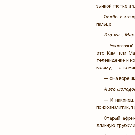
зычной глотке и 
Особа, о кот
пальце.
Это же… Мерил
— Узкоглазый
это Ким, или Ма
телевидение и ко
моему, — это ман
— «На воре ша
А это молодой
— И наконец,
психоаналитик, т
Старый африк
длинную трубку 