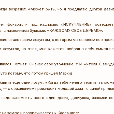
гда возразил: «Может быть, но я предлагаю другой деви
ет фонарик и, под надписью «ИСКУПЛЕНИЕ», освещает 
ра, с наклонными буквами: «КАЖДОМУ СВОЕ ДЕРЬМО».
ние стало нашим лозунгом, с которым мы сверяем все прои
 лозунгов, но этот, мне кажется, вобрал в себя смысл вс
вился Фетнат. Он внес свое уточнение: «34 жителя. 0 зануд
нуто потому, что потом пришел Маркиз.
авить еще один лозунг: «Когда тебе нечего терять, ты мож
ь, — с сожалением произносит молодой азиат с синей прядью
надо запомнить всего один девиз, девчушка, запомни в
 на землю и поворачивается к Кассандре: