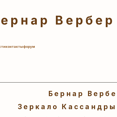
Бернар Вербер
сти
контакты
форум
Бернар Верб
Зеркало Кассандры,