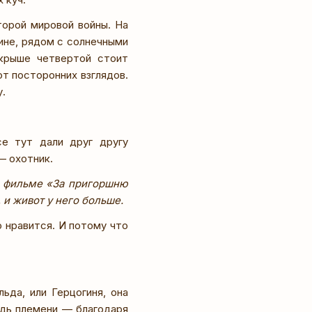
торой мировой войны. На
ине, рядом с солнечными
 крыше четвертой стоит
т посторонних взглядов.
у.
е тут дали друг другу
— охотник.
в фильме «За пригоршню
и живот у него больше.
 нравится. И потому что
да, или Герцогиня, она
ждь племени — благодаря