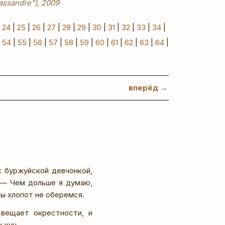
Cassandre"), 2009
|
24
|
25
|
26
|
27
|
28
|
29
|
30
|
31
|
32
|
33
|
34
|
|
54
|
55
|
56
|
57
|
58
|
59
|
60
|
61
|
62
|
63
|
64
|
вперёд →
с буржуйской девчонкой,
. — Чем дольше я думаю,
ы хлопот не оберемся.
свещает окрестности, и
 куч.