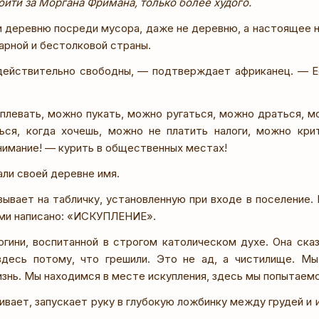
ойти за Моргана Фримана, только более худого.
 деревню посреди мусора, даже не деревню, а настоящее 
арной и бестолковой страны.
ействительно свободны, — подтверждает африканец. — Ес
плевать, можно пукать, можно ругаться, можно драться, мо
ся, когда хочешь, можно не платить налоги, можно крит
имание! — курить в общественных местах!
ли своей деревне имя.
зывает на табличку, установленную при входе в поселение. 
ми написано: «ИСКУПЛЕНИЕ».
гини, воспитанной в строгом католическом духе. Она сказ
здесь потому, что грешили. Это не ад, а чистилище. Мы
знь. Мы находимся в месте искупления, здесь мы попытаемс
ивает, запускает руку в глубокую ложбинку между грудей и 