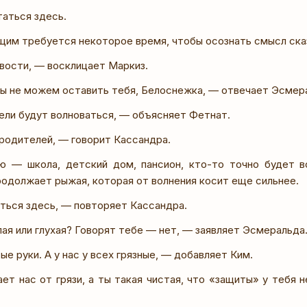
таться здесь.
им требуется некоторое время, чтобы осознать смысл ска
вости, — восклицает Маркиз.
Мы не можем оставить тебя, Белоснежка, — отвечает Эсмер
ели будут волноваться, — объясняет Фетнат.
 родителей, — говорит Кассандра.
ю — школа, детский дом, пансион, кто-то точно будет во
родолжает рыжая, которая от волнения косит еще сильнее.
аться здесь, — повторяет Кассандра.
пая или глухая? Говорят тебе — нет, — заявляет Эсмеральда
ые руки. А у нас у всех грязные, — добавляет Ким.
ает нас от грязи, а ты такая чистая, что «защиты» у тебя 