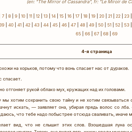
(en: "The Mirror of Cassandra", fr: "Le Miroir de 
|
7
|
8
|
9
|
10
|
11
|
12
|
13
|
14
|
15
|
16
|
17
|
18
|
19
|
20
|
21
|
22
|
23
39
|
40
|
41
|
42
|
43
|
44
|
45
|
46
|
47
|
48
|
49
|
50
|
51
|
52
|
53
65
|
66
|
67
|
68
|
69
4-я страница
хожи на хорьков, потому что вонь спасает нас от дураков.
с спасает.
о отгоняет рукой облако мух, кружащих над их головами.
 мы хотим сохранить свою тайну и не хотим связываться 
ачнут искать, — заявляет она, убирая прядь волос со лба
даюсь, что тебе надо побыстрее отсюда сваливать, иначе м
лает вид, что не слышит этих слов. Взошедшая луна о
ается кругом. Теперь она видит пять хижин среди мусорных