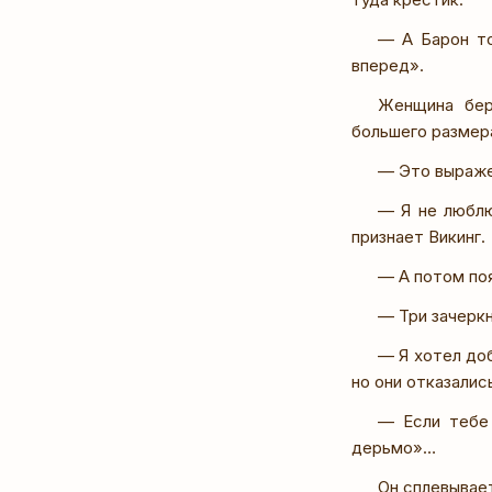
— А Барон то
вперед».
Женщина бер
большего разме
— Это выраже
— Я не люблю
признает Викинг.
— А потом поя
— Три зачерк
— Я хотел доб
но они отказалис
— Если тебе 
дерьмо»…
Он сплевывает