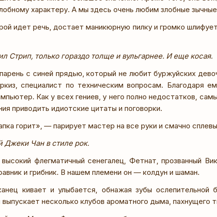
злобному характеру. А мы здесь очень любим злобные зычные
орой идет речь, достает маникюрную пилку и громко шлифует
 Стрип, только гораздо толще и вульгарнее. И еще косая.
 парень с синей прядью, который не любит буржуйских дево
ркиз, специалист по техническим вопросам. Благодаря ем
мпьютер. Как у всех гениев, у него полно недостатков, самы
ия приводить идиотские цитаты и поговорки.
пка горит», — парирует мастер на все руки и смачно сплевы
 Джеки Чан в стиле рок.
 высокий флегматичный сенегалец, Фетнат, прозванный Ви
равник и грибник. В нашем племени он — колдун и шаман.
анец кивает и улыбается, обнажая зубы ослепительной б
и выпускает несколько клубов ароматного дыма, пахнущего 