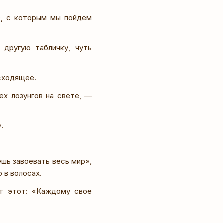
з, с которым мы пойдем
другую табличку, чуть
сходящее.
ех лозунгов на свете, —
».
ешь завоевать весь мир»,
 в волосах.
от этот: «Каждому свое