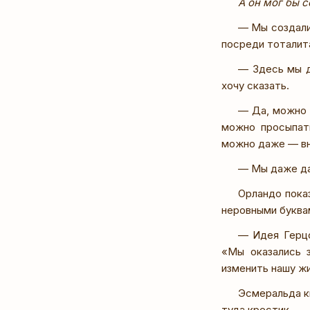
А он мог бы с
— Мы создали
посреди тоталит
— Здесь мы д
хочу сказать.
— Да, можно 
можно просыпать
можно даже — вн
— Мы даже да
Орландо пока
неровными буква
— Идея Герцо
«Мы оказались 
изменить нашу жи
Эсмеральда к
туда крестик.