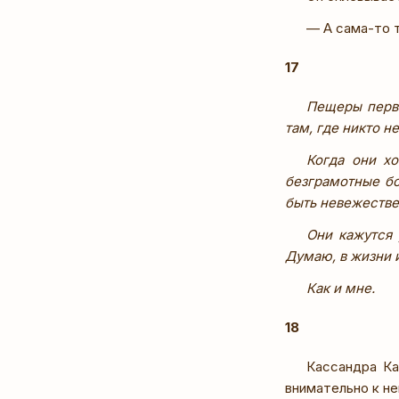
— А сама-то т
17
Пещеры перво
там, где никто не
Когда они хо
безграмотные бо
быть невежеств
Они кажутся 
Думаю, в жизни 
Как и мне.
18
Кассандра Ка
внимательно к н