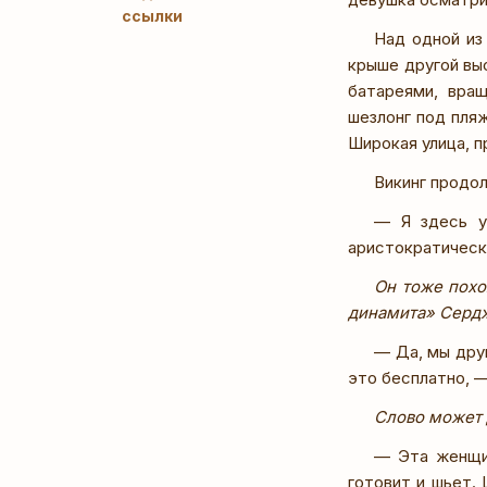
ссылки
Над одной из
крыше другой вы
батареями, вра
шезлонг под пля
Широкая улица, п
Викинг продо
— Я здесь у
аристократическ
Он тоже похо
динамита» Сердж
— Да, мы дру
это бесплатно, 
Слово может д
— Эта женщин
готовит и шьет.