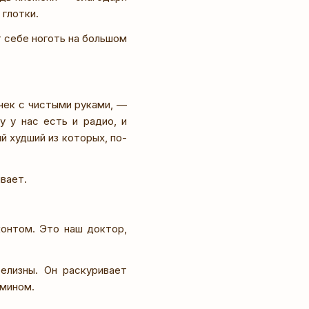
 глотки.
 себе ноготь на большом
чек с чистыми руками, —
у у нас есть и радио, и
й худший из которых, по-
вает.
контом. Это наш доктор,
елизны. Он раскуривает
тмином.