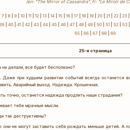
(en: "The Mirror of Cassandra", fr: "Le Miroir de 
|
7
|
8
|
9
|
10
|
11
|
12
|
13
|
14
|
15
|
16
|
17
|
18
|
19
|
20
|
21
|
22
|
23
39
|
40
|
41
|
42
|
43
|
44
|
45
|
46
|
47
|
48
|
49
|
50
|
51
|
52
|
53
65
|
66
|
67
|
68
|
69
25-я страница
 ни делали, все будет бесполезно?
 Даже при худшем развитии событий всегда останется в
авить. Аварийный выход. Надежда. Крошечная.
ить точно, останется надежда продлить наши страдания?
евает тебе мрачные мысли.
и так деструктивны?
 они не могут заставить себя рождать меньше детей. А п