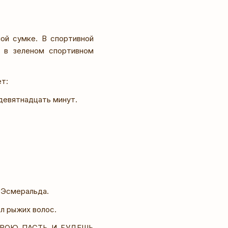
ой сумке. В спортивной
к в зеленом спортивном
т:
девятнадцать минут.
 Эсмеральда.
л рыжих волос.
ь СВОЮ ПАСТЬ И БУДЕШЬ