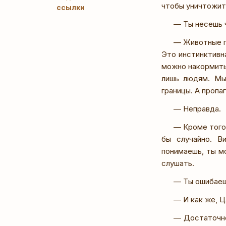
чтобы уничтожит
ссылки
— Ты несешь ч
— Животные п
Это инстинктивна
можно накормить,
лишь людям. Мы
границы. А пропа
— Неправда.
— Кроме того
бы случайно. В
понимаешь, ты м
слушать.
— Ты ошибаеш
— И как же, 
— Достаточно