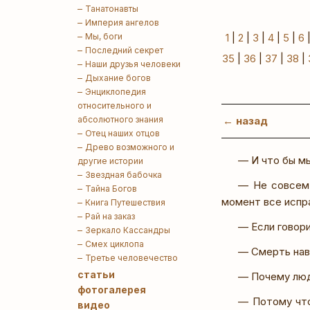
Танатонавты
Империя ангелов
Мы, боги
1
|
2
|
3
|
4
|
5
|
6
Последний секрет
35
|
36
|
37
|
38
|
Наши друзья человеки
Дыхание богов
Энциклопедия
относительного и
абсолютного знания
← назад
Отец наших отцов
Древо возможного и
— И что бы мы
другие истории
Звездная бабочка
— Не совсем.
Тайна Богов
момент все испр
Книга Путешествия
Рай на заказ
— Если говор
Зеркало Кассандры
Смех циклопа
— Смерть нав
Третье человечество
статьи
— Почему люд
фотогалерея
— Потому что
видео