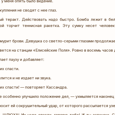
у меня опять было видение.
упления не сводят с нее глаз.
й теракт. Действовать надо быстро. Бомба лежит в бел
рой торчит теннисная ракетка. Эту сумку несет челове
мурит брови. Девушка со светло-серыми глазами продолжае
ется на станции «Елисейские Поля». Ровно в восемь часов 
ает паузу и добавляет:
их спасти.
лится и не издает ни звука.
их спасти! — повторяет Кассандра.
е особенно улучшило положение дел, — ухмыляется наконец
осит ей сокрушительный удар, от которого рассыпается узе
 ШЛЮХА! Их надо спасти, говорю тебе! И ты заткнеш