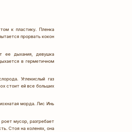
том к пластику. Пленка
пытается прорвать кокон
от ее дыхания, девушка
адыхается в герметичном
лорода. Углекислый газ
дох стоит ей все больших
мохнатая морда. Лис Инь
 роет мусор, разгребает
ть. Стоя на коленях, она