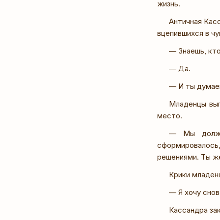
жизнь.
Античная Кас
вцепившихся в чу
— Знаешь, кто
— Да.
— И ты думаеш
Младенцы выг
место.
— Мы должн
сформировалось
решениями. Ты же
Крики младенц
— Я хочу сно
Кассандра зак