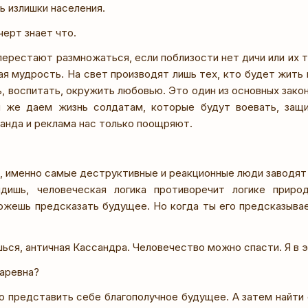
ь излишки населения.
ерт знает что.
ерестают размножаться, если поблизости нет дичи или их 
я мудрость. На свет производят лишь тех, кто будет жить 
 воспитать, окружить любовью. Это один из основных закон
 же даем жизнь солдатам, которые будут воевать, защи
ганда и реклама нас только поощряют.
, именно самые деструктивные и реакционные люди заводят 
идишь, человеческая логика противоречит логике прир
ожешь предсказать будущее. Но когда ты его предсказывае
ься, античная Кассандра. Человечество можно спасти. Я в 
Царевна?
 представить себе благополучное будущее. А затем найти 