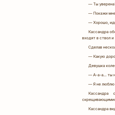
— Ты уверена?
— Покажи мне
— Хорошо, иди
Кассандра об
входят в ствол и
Сделав неско
— Какую доро
Девушка коле
— А-а-а… ты н
— Я не люблю
Кассандра 
скрещивающимис
Кассандра вид