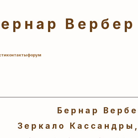
Бернар Вербер
сти
контакты
форум
Бернар Верб
Зеркало Кассандры,