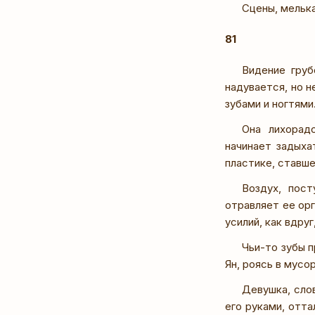
Сцены, мельк
81
Видение груб
надувается, но н
зубами и ногтями
Она лихорадо
начинает задыха
пластике, ставше
Воздух, пост
отравляет ее орг
усилий, как вдру
Чьи-то зубы 
Ян, роясь в мусо
Девушка, сло
его руками, отта