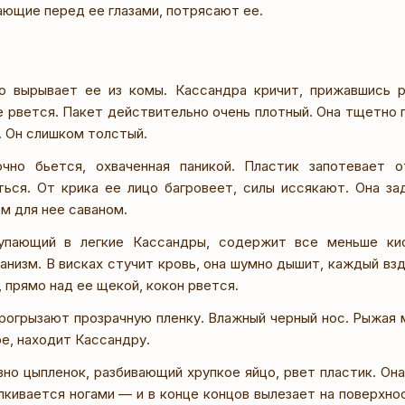
ающие перед ее глазами, потрясают ее.
о вырывает ее из комы. Кассандра кричит, прижавшись р
е рвется. Пакет действительно очень плотный. Она тщетно 
. Он слишком толстый.
чно бьется, охваченная паникой. Пластик запотевает 
ться. От крика ее лицо багровеет, силы иссякают. Она з
м для нее саваном.
упающий в легкие Кассандры, содержит все меньше кис
анизм. В висках стучит кровь, она шумно дышит, каждый вз
г, прямо над ее щекой, кокон рвется.
прогрызают прозрачную пленку. Влажный черный нос. Рыжая 
ре, находит Кассандру.
вно цыпленок, разбивающий хрупкое яйцо, рвет пластик. Она
лкивается ногами — и в конце концов вылезает на поверхнос