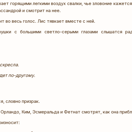
хает горящими легкими воздух свалки, чье зловоние кажетс
ссандрой и смотрит на нее.
т во весь голос. Лис тявкает вместе с ней.
вушки с большими светло-серыми глазами слышатся ра
скресла.
дет по-другому.
я, словно призрак.
Орландо, Ким, Эсмеральда и Фетнат смотрят, как она приб
оизносит: