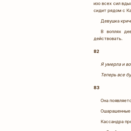
изо всех сил вды
сидит рядом с Ка
Девушка кричи
В воплях де
действовать.
82
Я умерла и во
Теперь все бу
83
Она появляетс
Ошарашенные 
Кассандра пр