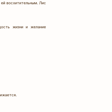
я ей восхитительным. Лис
дость жизни и желание
лижается.