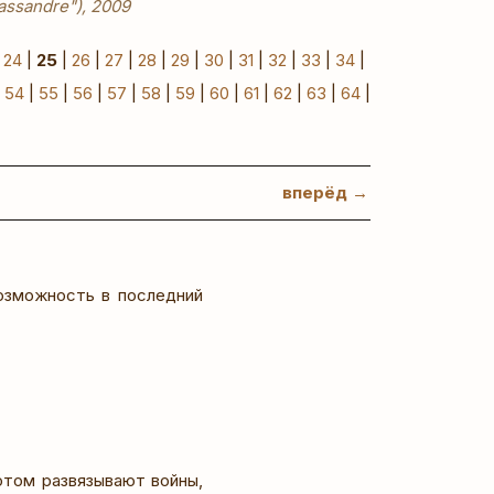
Cassandre"), 2009
|
24
|
25
|
26
|
27
|
28
|
29
|
30
|
31
|
32
|
33
|
34
|
|
54
|
55
|
56
|
57
|
58
|
59
|
60
|
61
|
62
|
63
|
64
|
вперёд →
озможность в последний
отом развязывают войны,