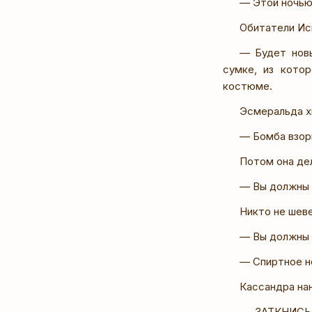
— Этой ночью 
Обитатели Иск
— Будет новы
сумке, из кото
костюме.
Эсмеральда х
— Бомба взорв
Потом она дел
— Вы должны 
Никто не шеве
— Вы должны 
— Спиртное н
Кассандра нан
— ЗАТКНИСЬ,