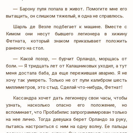
— Барону пуля попала в живот. Помогите мне его
вытащить, он слишком тяжелый, я одна не справлюсь.
Шарль де Везле подбегает к машине. Вместе с
Кимом они несут бывшего легионера в хижину
Фетната, который знаком приказывает положить
раненого на стол.
— Какой позор, — бурчит Орландо, морщась от
боли. — Я тридцать лет от Калашниковых уходил, а тут
меня достала баба, да еще пережившая аварию. Я не
хочу так умереть. Только не от пули калибром шесть
миллиметров, это стыд. Сделай что-нибудь, Фетнат!
Кассандра хочет дать легионеру свои часы, чтобы
узнать, насколько опасно его положение, но
вспоминает, что Пробабилис запрограммирован только
на нее лично. Тогда девушка берет Орландо за руку,
пытаясь настроиться с ним на одну волну. Ее пальцы