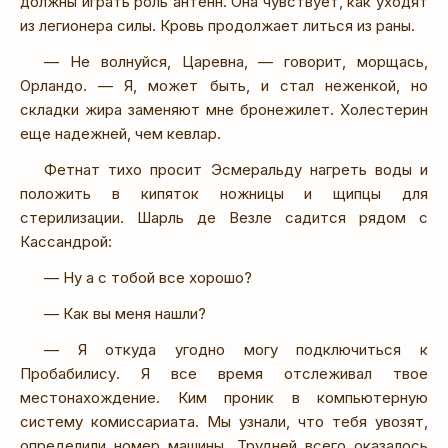
должны играть роль антенн. Она чувствует, как уходят
из легионера силы. Кровь продолжает литься из раны.
— Не волнуйся, Царевна, — говорит, морщась,
Орландо. — Я, может быть, и стал неженкой, но
складки жира заменяют мне бронежилет. Холестерин
еще надежней, чем кевлар.
Фетнат тихо просит Эсмеральду нагреть воды и
положить в кипяток ножницы и щипцы для
стерилизации. Шарль де Везле садится рядом с
Кассандрой:
— Ну а с тобой все хорошо?
— Как вы меня нашли?
— Я откуда угодно могу подключиться к
Пробабилису. Я все время отслеживал твое
местонахождение. Ким проник в компьютерную
систему комиссариата. Мы узнали, что тебя увозят,
определили номер машины. Трудней всего оказалось