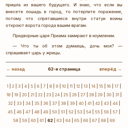
пришла из вашего будущего. И знаю, что если вы
внесете лошадь в город, то потерпите поражение,
потому что спрятавшиеся внутри статуи воины
откроют ворота города вашим врагам.
Придворные царя Приама замирают в изумлении.
— Что ты об этом думаешь, дочь моя? —
спрашивает царь у жрицы.
← назад
62-я страница
вперёд →
1
|
2
|
3
|
4
|
5
|
6
|
7
|
8
|
9
|
10
|
11
|
12
|
13
|
14
|
15
|
16
|
17
|
18
|
19
|
20
|
21
|
22
|
23
|
24
|
25
|
26
|
27
|
28
|
29
|
30
|
31
|
32
|
33
|
34
|
35
|
36
|
37
|
38
|
39
|
40
|
41
|
42
|
43
|
44
|
45
|
46
|
47
|
48
|
49
|
50
|
51
|
52
|
53
|
54
|
55
|
56
|
57
|
58
|
59
|
60
|
61
|
62
|
63
|
64
|
65
|
66
|
67
|
68
|
69